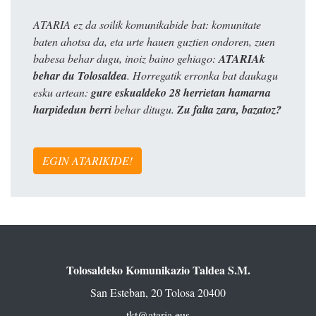
ATARIA ez da soilik komunikabide bat: komunitate
baten ahotsa da, eta urte hauen guztien ondoren, zuen
babesa behar dugu, inoiz baino gehiago:
ATARIAk
behar du Tolosaldea
. Horregatik erronka bat daukagu
esku artean:
gure eskualdeko 28 herrietan hamarna
harpidedun berri
behar ditugu.
Zu falta zara, bazatoz?
EGIN ATARIKIDE!
Tolosaldeko Komunikazio Taldea S.M.
San Esteban, 20 Tolosa 20400
tkt@ataria.eus