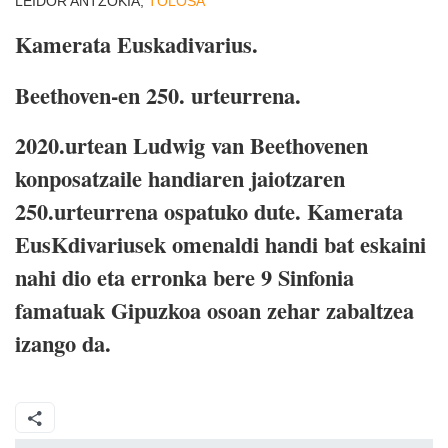
LEIDOR ANTZOKIA,
TOLOSA
Kamerata Euskadivarius.
Beethoven-en 250. urteurrena.
2020.urtean Ludwig van Beethovenen
konposatzaile handiaren jaiotzaren
250.urteurrena ospatuko dute. Kamerata
EusKdivariusek omenaldi handi bat eskaini
nahi dio eta erronka bere 9 Sinfonia
famatuak Gipuzkoa osoan zehar zabaltzea
izango da.