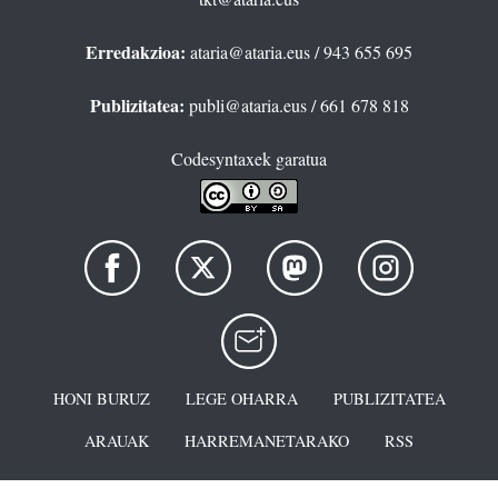
Erredakzioa:
ataria@ataria.eus
/ 943 655 695
Publizitatea:
publi@ataria.eus
/ 661 678 818
Codesyntaxek garatua
HONI BURUZ
LEGE OHARRA
PUBLIZITATEA
ARAUAK
HARREMANETARAKO
RSS