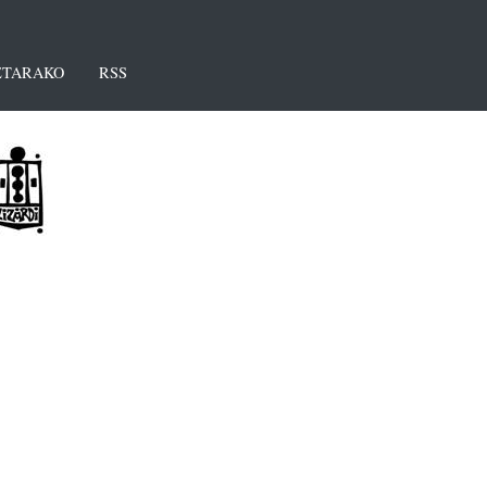
TARAKO
RSS