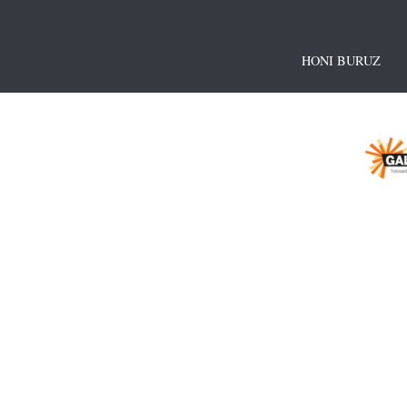
HONI BURUZ