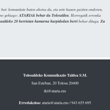
bat: komunitate baten ahotsa da, eta urte hauen guztien ondoren,
ino gehiago:
ATARIAk behar du Tolosaldea
. Horregatik erronka
kualdeko 28 herrietan hamarna harpidedun berri
behar ditugu.
Zu
Tolosaldeko Komunikazio Taldea S.M.
San Esteban, 20 Tolosa 20400
tkt@ataria.eus
Erredakzioa:
ataria@ataria.eus
/ 943 655 695