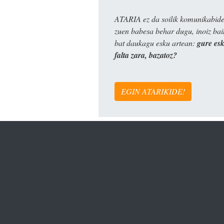
ATARIA ez da soilik komunikabide 
zuen babesa behar dugu, inoiz ba
bat daukagu esku artean:
gure es
falta zara, bazatoz?
EGIN ATARIKIDE!