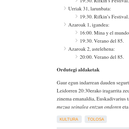
19:30. Rifkin’s Festival.
Urriak 31, larunbata:
19:30. Rifkin’s Festival.
Azaroak 1, igandea:
16:00. Mina y el mundo
19:30. Verano del 85.
Azaroak 2, astelehena:
20:00. Verano del 85.
Ordutegi aldaketak
Gaur egun indarrean dauden segurta
Leidorren 20:30erako iragarrita ze
zinema emanaldia, Euskadivarius t
mezua seinalea entzun ondoren
et
KULTURA
TOLOSA