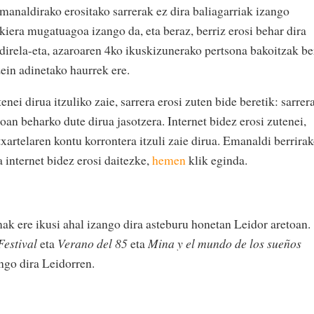
manaldirako erositako sarrerak ez dira baliagarriak izango
iera mugatuagoa izango da, eta beraz, berriz erosi behar dira
direla-eta, azaroaren 4ko ikuskizunerako pertsona bakoitzak be
zein adinetako haurrek ere.
enei dirua itzuliko zaie, sarrera erosi zuten bide beretik: sarrer
 joan beharko dute dirua jasotzera. Internet bidez erosi zutenei,
 txartelaren kontu korrontera itzuli zaie dirua. Emanaldi berrira
a internet bidez erosi daitezke,
hemen
klik eginda.
mak ere ikusi ahal izango dira asteburu honetan Leidor aretoan.
Festival
eta
Verano del 85
eta
Mina y el mundo de los sueños
ngo dira Leidorren.