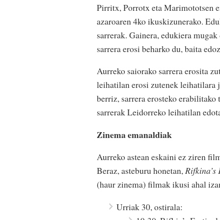
Pirritx, Porrotx eta Marimototsen e
azaroaren 4ko ikuskizunerako. Eduk
sarrerak. Gainera, edukiera mugak 
sarrera erosi beharko du, baita edo
Aurreko saiorako sarrera erosita zut
leihatilan erosi zutenek leihatilara
berriz, sarrera erosteko erabilitako
sarrerak Leidorreko leihatilan edot
Zinema emanaldiak
Aurreko astean eskaini ez ziren fil
Beraz, asteburu honetan,
Rifkina’s 
(haur zinema) filmak ikusi ahal iza
Urriak 30, ostirala: