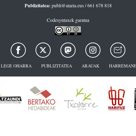
Publizitatea:
publi@ataria.eus
/ 661 678 818
Codesyntaxek garatua
LEGE OHARRA
PUBLIZITATEA
ARAUAK
HARREMANE