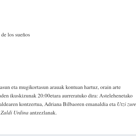
 de los sueños
sun eta mugikortasun arauak kontuan hartuz, orain arte
uden ikuskizunak 20:00etara aurreratuko dira: Astelehenetako
aldearen kontzertua, Adriana Bilbaoren emanaldia eta
Utzi zur
a
Zaldi Urdina
antzezlanak.