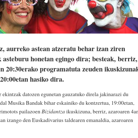
, aurreko astean atzeratu behar izan ziren
k asteburu honetan egingo dira; besteak, berriz,
ren 20:30erako programatuta zeuden ikuskizuna
 20:00etan hasiko dira.
ur ekintzak datozen egunetan gauzatuko direla jakinarazi du
dal Musika Bandak bihar eskainiko du kontzertua, 19:00etan,
arimotots pailazoen
Bizidantza
ikuskizuna, berriz, azaroaren 4a
rean izango den Euskadivarius taldearen emanaldia, azaroaren