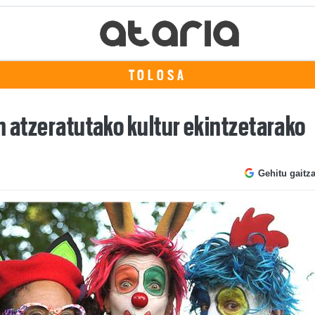
TOLOSA
n atzeratutako kultur ekintzetarako
Gehitu gaitz