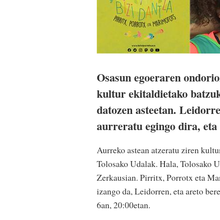
Osasun egoeraren ondorioz
kultur ekitaldietako batzu
datozen asteetan. Leidor
aurreratu egingo dira, eta
Aurreko astean atzeratu ziren kult
Tolosako Udalak. Hala, Tolosako U
Zerkausian. Pirritx, Porrotx eta M
izango da, Leidorren, eta areto be
6an, 20:00etan.