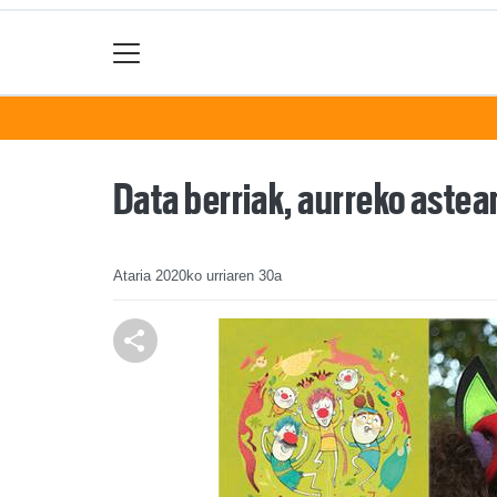
Data berriak, aurreko astea
Ataria
2020ko urriaren 30a