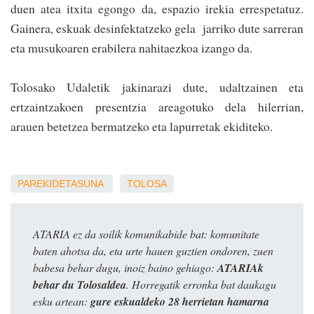
duen atea itxita egongo da, espazio irekia errespetatuz.
Gainera, eskuak desinfektatzeko gela jarriko dute sarreran
eta musukoaren erabilera nahitaezkoa izango da.
Tolosako Udaletik jakinarazi dute, udaltzainen eta
ertzaintzakoen presentzia areagotuko dela hilerrian,
arauen betetzea bermatzeko eta lapurretak ekiditeko.
PAREKIDETASUNA
TOLOSA
ATARIA ez da soilik komunikabide bat: komunitate
baten ahotsa da, eta urte hauen guztien ondoren, zuen
babesa behar dugu, inoiz baino gehiago:
ATARIAk
behar du Tolosaldea
. Horregatik erronka bat daukagu
esku artean:
gure eskualdeko 28 herrietan hamarna