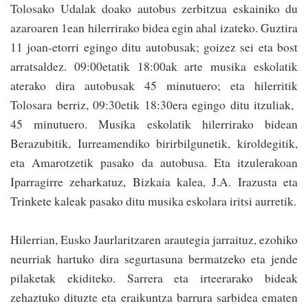
Tolosako Udalak doako autobus zerbitzua eskainiko du
azaroaren 1ean hilerrirako bidea egin ahal izateko. Guztira
11 joan-etorri egingo ditu autobusak; goizez sei eta bost
arratsaldez. 09:00etatik 18:00ak arte musika eskolatik
aterako dira autobusak 45 minutuero; eta hilerritik
Tolosara berriz, 09:30etik 18:30era egingo ditu itzuliak,
45 minutuero. Musika eskolatik hilerrirako bidean
Berazubitik, Iurreamendiko birirbilgunetik, kiroldegitik,
eta Amarotzetik pasako da autobusa. Eta itzulerakoan
Iparragirre zeharkatuz, Bizkaia kalea, J.A. Irazusta eta
Trinkete kaleak pasako ditu musika eskolara iritsi aurretik.
Hilerrian, Eusko Jaurlaritzaren arautegia jarraituz, ezohiko
neurriak hartuko dira segurtasuna bermatzeko eta jende
pilaketak ekiditeko. Sarrera eta irteerarako bideak
zehaztuko dituzte eta eraikuntza barrura sarbidea ematen