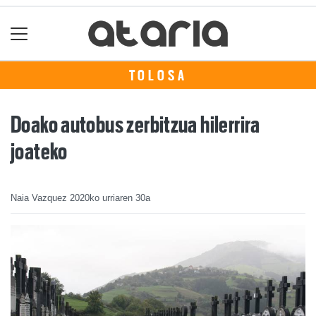
TOLOSA
Doako autobus zerbitzua hilerrira
joateko
Naia Vazquez
2020ko urriaren 30a