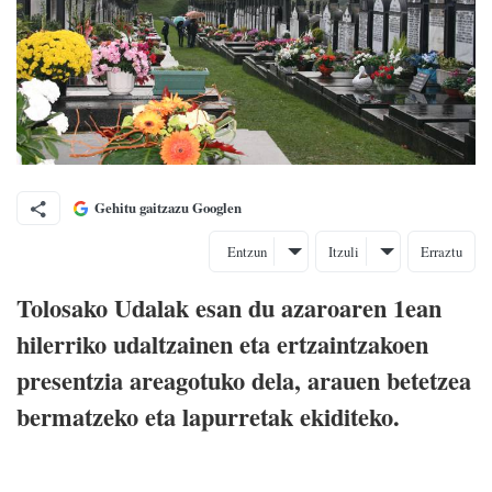
Gehitu gaitzazu Googlen
Entzun
Itzuli
Erraztu
Tolosako Udalak esan du azaroaren 1ean
hilerriko udaltzainen eta ertzaintzakoen
presentzia areagotuko dela, arauen betetzea
bermatzeko eta lapurretak ekiditeko.