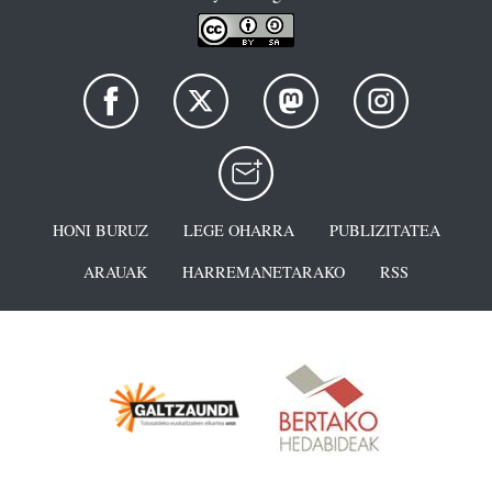
HONI BURUZ
LEGE OHARRA
PUBLIZITATEA
ARAUAK
HARREMANETARAKO
RSS