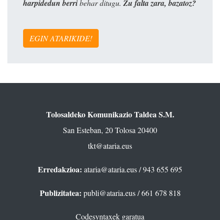
harpidedun berri
behar ditugu.
Zu falta zara, bazatoz?
EGIN ATARIKIDE!
Tolosaldeko Komunikazio Taldea S.M.
San Esteban, 20 Tolosa 20400
tkt@ataria.eus
Erredakzioa:
ataria@ataria.eus
/ 943 655 695
Publizitatea:
publi@ataria.eus
/ 661 678 818
Codesyntaxek garatua