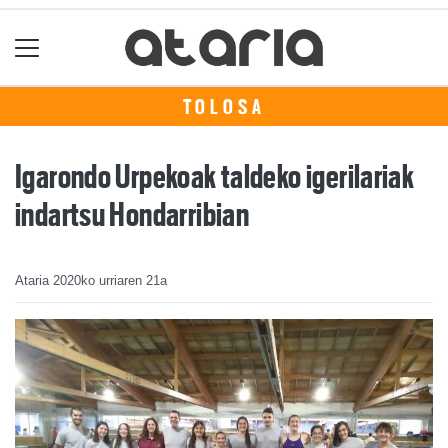
TOLOSA
Igarondo Urpekoak taldeko igerilariak
indartsu Hondarribian
Ataria
2020ko urriaren 21a