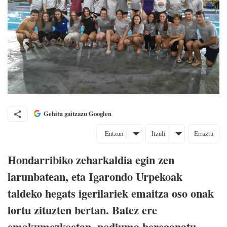
Gehitu gaitzazu Googlen
Entzun
Itzuli
Erraztu
Hondarribiko zeharkaldia egin zen
larunbatean, eta Igarondo Urpekoak
taldeko hegats igerilariek emaitza oso onak
lortu zituzten bertan. Batez ere
emakumezkoetan, podiuma bereganatu