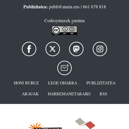
Publizitatea:
publi@ataria.eus
/ 661 678 818
Codesyntaxek garatua
HONI BURUZ
LEGE OHARRA
PUBLIZITATEA
ARAUAK
HARREMANETARAKO
RSS