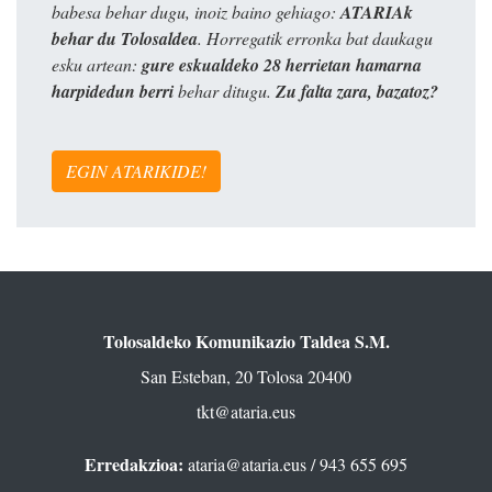
babesa behar dugu, inoiz baino gehiago:
ATARIAk
behar du Tolosaldea
. Horregatik erronka bat daukagu
esku artean:
gure eskualdeko 28 herrietan hamarna
harpidedun berri
behar ditugu.
Zu falta zara, bazatoz?
EGIN ATARIKIDE!
Tolosaldeko Komunikazio Taldea S.M.
San Esteban, 20 Tolosa 20400
tkt@ataria.eus
Erredakzioa:
ataria@ataria.eus
/ 943 655 695