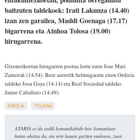
baitzuten taldekoek: Irati Lakunza (14.40)
izan zen garailea, Maddi Goenaga (17.17)
bigarrena eta Ainhoa Tolosa (19.00)
hirugarrena.
Gizonezkoetan hirugarren postua lortu zuen Jose Mari
Zamorak (14.54). Bere aurretik helmugaratu ziren Ordizia
taldeko Josu Goya (14.14) eta Real Sociedad taldeko
Jaime Caballero (14.49).
KIROLA
TOLOSA
ATARIA ez da soilik komunikabide bat: komunitate
baten ahotsa da, eta urte hauen guztien ondoren, zuen