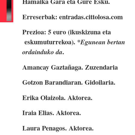
Hamaika Gara eta Gure Esku.
Erreserbak: entradas.cittolosa.com
Prezioa: 5 euro (ikuskizuna eta
eskumuturrekoa).
*Egunean bertan
.
ordainduko da
Amancay Gaztañaga. Zuzendaria
Gotzon Barandiaran. Gidoilaria.
Erika Olaizola. Aktorea.
Iraia Elias. Aktorea.
Laura Penagos. Aktorea.