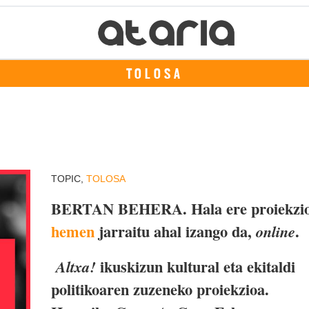
TOLOSA
TOPIC,
TOLOSA
BERTAN BEHERA. Hala ere proiekzi
hemen
jarraitu ahal izango da,
.
online
ikuskizun kultural eta ekitaldi
Altxa!
politikoaren zuzeneko proiekzioa.