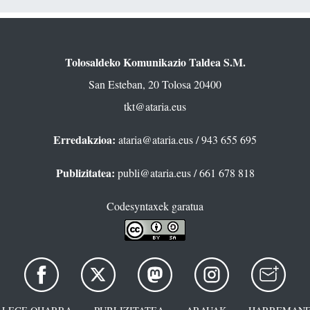
Tolosaldeko Komunikazio Taldea S.M.
San Esteban, 20 Tolosa 20400
tkt@ataria.eus
Erredakzioa:
ataria@ataria.eus
/ 943 655 695
Publizitatea:
publi@ataria.eus
/ 661 678 818
Codesyntaxek garatua