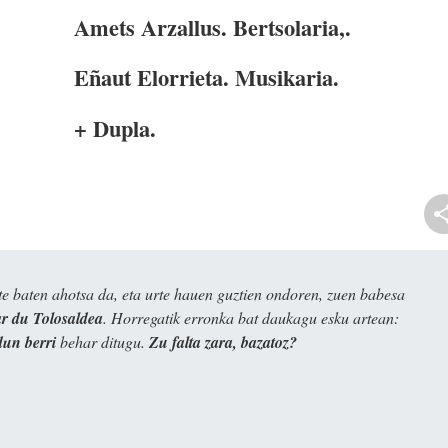
Amets Arzallus. Bertsolaria,.
Eñaut Elorrieta. Musikaria.
+ Dupla.
e baten ahotsa da, eta urte hauen guztien ondoren, zuen babesa
 du Tolosaldea
. Horregatik erronka bat daukagu esku artean:
dun berri
behar ditugu.
Zu falta zara, bazatoz?