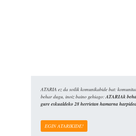
ATARIA ez da soilik komunikabide bat: komunitat
behar dugu, inoiz baino gehiago:
ATARIAk behar
gure eskualdeko 28 herrietan hamarna harpide
EGIN ATARIKIDE!