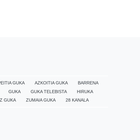
EITIA GUKA
AZKOITIA GUKA
BARRENA
GUKA
GUKA TELEBISTA
HIRUKA
Z GUKA
ZUMAIA GUKA
28 KANALA