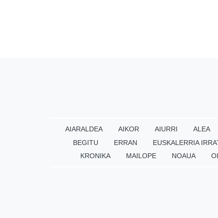
AIARALDEA
AIKOR
AIURRI
ALEA
BEGITU
ERRAN
EUSKALERRIA IRRA
KRONIKA
MAILOPE
NOAUA
O