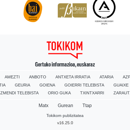
Gertuko informazioa, euskaraz
AMEZTI
ANBOTO
ANTXETA IRRATIA
ATARIA
AZP
TIA
GEURIA
GOIENA
GOIERRI TELEBISTA
GUAIXE
IZMENDI TELEBISTA
ORIO GUKA
TXINTXARRI
ZARAUT
Matx
Gurean
Ttap
Tokikom publizitatea
v16.25.0