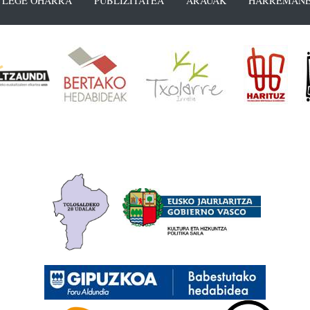
LEGE OHARRA
PUBLIZITATEA
ARAUAK
HARREMANE