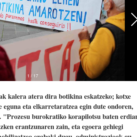
k kalera atera dira botikina eskatzeko; kotxe
e eguna eta elkarretaratzea egin dute ondoren,
 "Prozesu burokratiko korapilotsu baten erdia
zken erantzunaren zain, eta egoera gehiegi
 mobilizatzea erabaki dugu, administrazioak gu