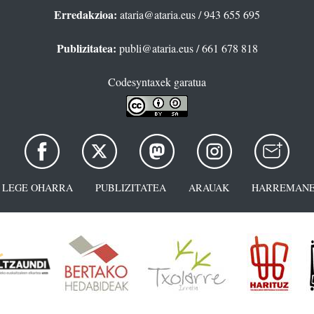
Erredakzioa:
ataria@ataria.eus
/ 943 655 695
Publizitatea:
publi@ataria.eus
/ 661 678 818
Codesyntaxek garatua
LEGE OHARRA
PUBLIZITATEA
ARAUAK
HARREMANE