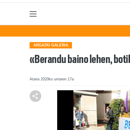
ARGAZKI GALERIA
«Berandu baino lehen, bot
Ataria
2020ko urriaren 17a