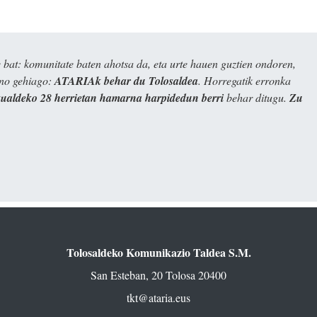
bat: komunitate baten ahotsa da, eta urte hauen guztien ondoren,
ino gehiago:
ATARIAk behar du Tolosaldea
. Horregatik erronka
kualdeko 28 herrietan hamarna harpidedun berri
behar ditugu.
Zu
Tolosaldeko Komunikazio Taldea S.M.
San Esteban, 20 Tolosa 20400
tkt@ataria.eus