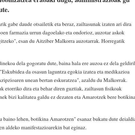
ute.
 gabe daude otsailetik eta beraz, zailtasunak izaten ari dira
goen farmazia urrun dagoelako eta ondorioz, auzotar askok
gitzeko", esan du Aitziber Malkorra auzotarrak. Horregatik
ekoa dela gogoratu dute, baina hala ere auzoa ez dela geldiri
 "Eskubidea da osasun laguntza egokia izatea eta medikazioa
kripzioaren unean bertan eskuratzea", azaldu du Malkorrak.
 etorriko dira eta behar diren guztiak, zailtasun fisikoak
nek bizi kalitatea galdu ez dezaten eta Amarotzek bere botikin
 baino lehen, botikina Amarotzen" esanaz bukatu dute deialdi
n aldeko manifestazioarekin bat eginaz.