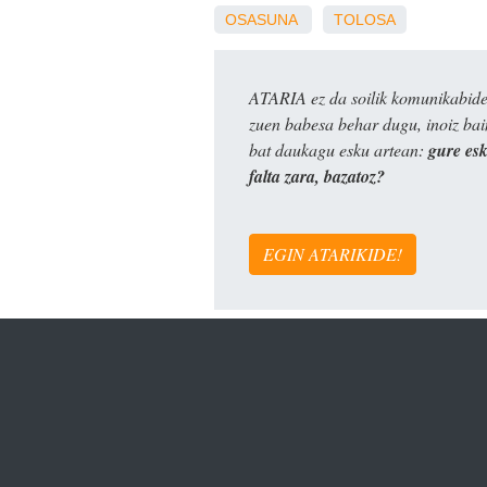
OSASUNA
TOLOSA
ATARIA ez da soilik komunikabide 
zuen babesa behar dugu, inoiz ba
bat daukagu esku artean:
gure es
falta zara, bazatoz?
EGIN ATARIKIDE!