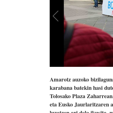
Amarotz auzoko bizilaguna
karabana batekin hasi dut
Tolosako Plaza Zaharrean.
eta Eusko Jaurlaritzaren a
luzatzen ari dela ikusita,