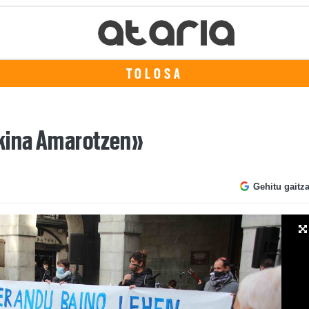
TOLOSA
ikina Amarotzen»
Gehitu gaitz