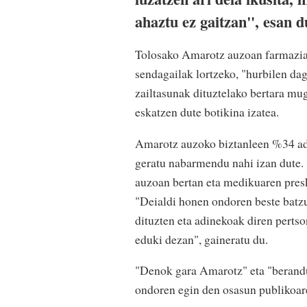
ahaztu ez gaitzan", esan d
Tolosako Amarotz auzoan farmaziarik
sendagailak lortzeko, "hurbilen da
zailtasunak dituztelako bertara mu
eskatzen dute botikina izatea.
Amarotz auzoko biztanleen %34 adin
geratu nabarmendu nahi izan dute.
auzoan bertan eta medikuaren pres
"Deialdi honen ondoren beste batzuk
dituzten eta adinekoak diren pertso
eduki dezan", gaineratu du.
"Denok gara Amarotz" eta "berandu
ondoren egin den osasun publikoare