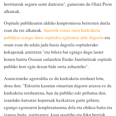
herritarrak seguru senti daitezen", gaineratu du Olatz Peon
alkateak.
Ospitale publikoaren aldeko konpromisoa berresten duela
esan du ere alkateak.
Aurretik esana zuen kudeaketa
publikoa izango duen ospitalea egitearen alde dagoela
eta
orain esan du udala jada hasia dagoela ospitalerako
kokapenak aztertzen "eta bilera bat egingo dugu laster
honen harira Osasun sailarekin Eusko Jaurlaritzak ospitale
publiko hori egin dezan bide orria zehazteko".
Asuncioneko agerraldia ez du kudeaketa ereduari lotu,
dena den: "Edozein kasutan oinarrian dagoen arazoa ez da
kudeaketa ereduarena, hau da publiko edo pribatua den,
izandako kutsatze kopuruak kezkatzen gaitu gehien;
egungo egoeraren konplexutasuna dela eta ohikoa baita eta
izango baita, zoritxarrez, kasu positibo eta foku berriak