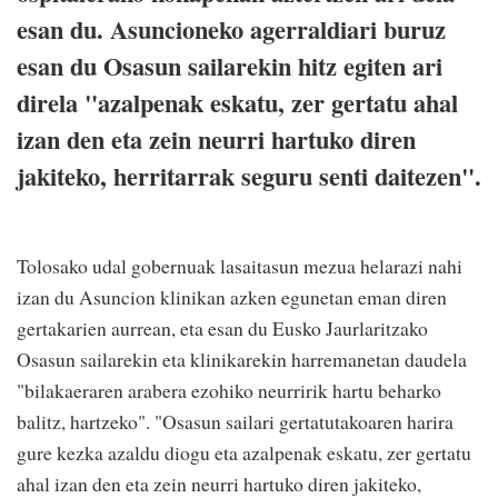
esan du. Asuncioneko agerraldiari buruz
esan du Osasun sailarekin hitz egiten ari
direla "azalpenak eskatu, zer gertatu ahal
izan den eta zein neurri hartuko diren
jakiteko, herritarrak seguru senti daitezen".
Tolosako udal gobernuak lasaitasun mezua helarazi nahi
izan du Asuncion klinikan azken egunetan eman diren
gertakarien aurrean, eta esan du Eusko Jaurlaritzako
Osasun sailarekin eta klinikarekin harremanetan daudela
"bilakaeraren arabera ezohiko neurririk hartu beharko
balitz, hartzeko". "Osasun sailari gertatutakoaren harira
gure kezka azaldu diogu eta azalpenak eskatu, zer gertatu
ahal izan den eta zein neurri hartuko diren jakiteko,