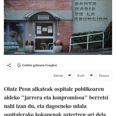
Gehitu gaitzazu Googlen
Entzun
Itzuli
Erraztu
Olatz Peon alkateak ospitale publikoaren
aldeko "jarrera eta konpromisoa" berretsi
nahi izan du, eta dagoeneko udala
ospitalerako kokapenak aztertzen ari dela