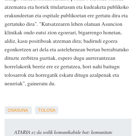
atzematea eta horiek titulartasun eta kudeaketa publikoko
erakundeetan eta ospitale publikoetan ere gertatu dira eta
gertatuko dira". "Kutsatzearen lehen olatuan Asuncion
klinikak ondo eutsi zion egoerari, bigarrengo honetan,
aldiz, kasu positiboak atzeman dira; badirudi egoera
egonkortzen ari dela eta astelehenean bertan berrabiatuko
dituzte zerbitzu guztiak, espero dugu aurrerantzean
horrelakorik berriz ere ez gertatzea, hori nahi baitugu
tolosarrok eta horregatik eskatu ditugu azalpenak eta
neurriak", gaineratu du.
OSASUNA
TOLOSA
ATARIA ez da soilik komunikabide bat: komunitate