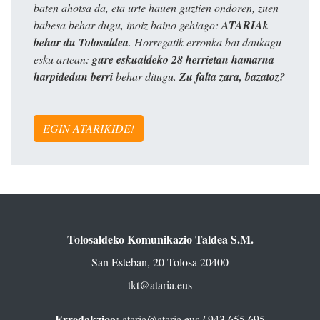
baten ahotsa da, eta urte hauen guztien ondoren, zuen
babesa behar dugu, inoiz baino gehiago:
ATARIAk
behar du Tolosaldea
. Horregatik erronka bat daukagu
esku artean:
gure eskualdeko 28 herrietan hamarna
harpidedun berri
behar ditugu.
Zu falta zara, bazatoz?
EGIN ATARIKIDE!
Tolosaldeko Komunikazio Taldea S.M.
San Esteban, 20 Tolosa 20400
tkt@ataria.eus
Erredakzioa:
ataria@ataria.eus
/ 943 655 695