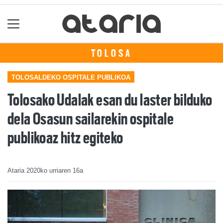
TOLOSA
TOLOSALDEKO OSPITALE PUBLIKOA
Tolosako Udalak esan du laster bilduko
dela Osasun sailarekin ospitale
publikoaz hitz egiteko
Ataria
2020ko urriaren 16a