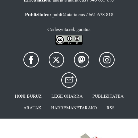
Publizitatea:
publi@ataria.eus
/ 661 678 818
Codesyntaxek garatua
HONI BURUZ
LEGE OHARRA
PUBLIZITATEA
ARAUAK
HARREMANETARAKO
RSS