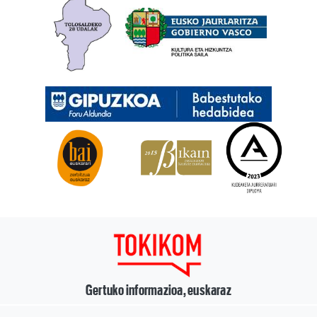
Gertuko informazioa, euskaraz