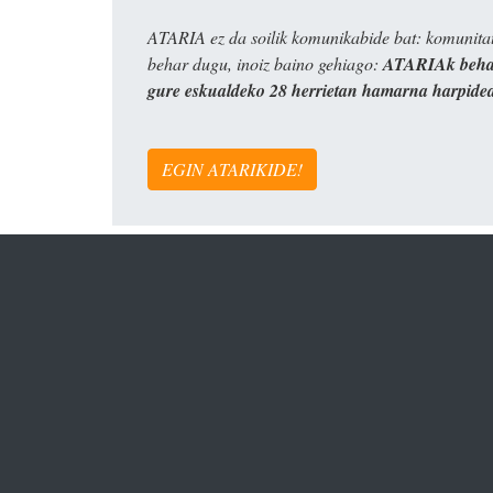
ATARIA ez da soilik komunikabide bat: komunitat
behar dugu, inoiz baino gehiago:
ATARIAk behar
gure eskualdeko 28 herrietan hamarna harpide
EGIN ATARIKIDE!