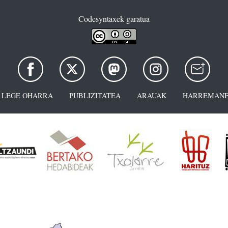
Codesyntaxek garatua
LEGE OHARRA
PUBLIZITATEA
ARAUAK
HARREMANE