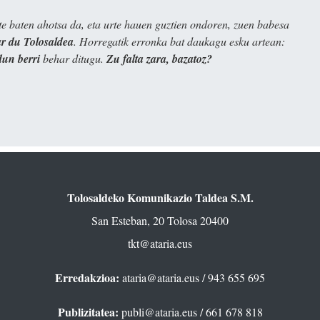
e baten ahotsa da, eta urte hauen guztien ondoren, zuen babesa
 du Tolosaldea
. Horregatik erronka bat daukagu esku artean:
dun berri
behar ditugu.
Zu falta zara, bazatoz?
Tolosaldeko Komunikazio Taldea S.M.
San Esteban, 20 Tolosa 20400
tkt@ataria.eus
Erredakzioa:
ataria@ataria.eus
/ 943 655 695
Publizitatea:
publi@ataria.eus
/ 661 678 818