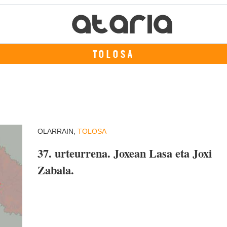
TOLOSA
OLARRAIN,
TOLOSA
37. urteurrena. Joxean Lasa eta Joxi
Zabala.