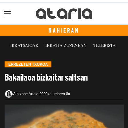
NAHIERAN
IRRATSAIOAK
IRRATIA ZUZENEAN
TELEBISTA
ERREZETEN TXOKOA
Bakailaoa bizkaitar saltsan
Aintzane Artola
2020ko urriaren 8a