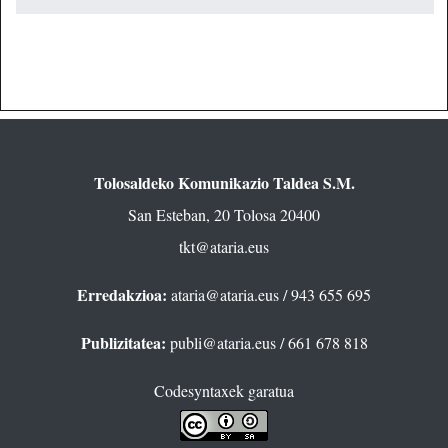
Tolosaldeko Komunikazio Taldea S.M.
San Esteban, 20 Tolosa 20400
tkt@ataria.eus
Erredakzioa:
ataria@ataria.eus
/ 943 655 695
Publizitatea:
publi@ataria.eus
/ 661 678 818
Codesyntaxek garatua