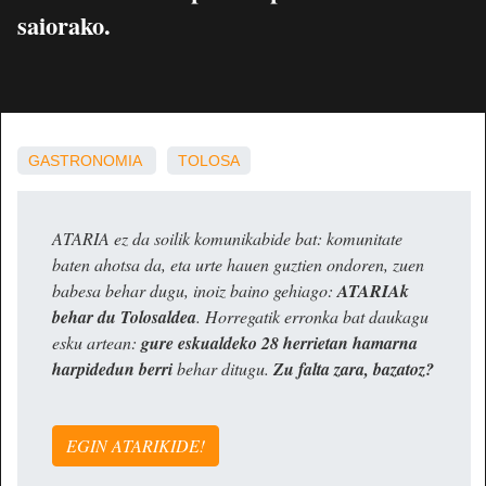
saiorako.
GASTRONOMIA
TOLOSA
ATARIA ez da soilik komunikabide bat: komunitate
baten ahotsa da, eta urte hauen guztien ondoren, zuen
babesa behar dugu, inoiz baino gehiago:
ATARIAk
behar du Tolosaldea
. Horregatik erronka bat daukagu
esku artean:
gure eskualdeko 28 herrietan hamarna
harpidedun berri
behar ditugu.
Zu falta zara, bazatoz?
EGIN ATARIKIDE!