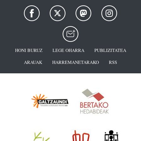
HONI BURUZ
LEGE OHARRA
PUBLIZITATEA
ARAUAK
HARREMANETARAKO
RSS