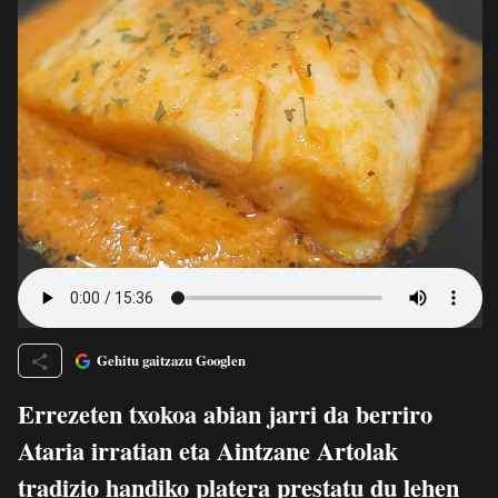
Gehitu gaitzazu Googlen
Errezeten txokoa abian jarri da berriro
Ataria irratian eta Aintzane Artolak
tradizio handiko platera prestatu du lehen