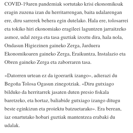
COVID-19aren pandemiak sortutako krisi ekonomikoak
eragin zuzena izan du herritarrengan, baita udalarengan
ere, diru sarrerek behera egin dutelako. Hala ere, tolosarrei
eta tokiko hiri ekonomiako eragileei laguntzen jarraitzeko
asmoz, udal zerga eta tasa guztiak izoztu dira, hala nola,
Ondasun Higiezinen gaineko Zerga, Jarduera
Ekonomikoaren gaineko Zerga, Eraikuntza, Instalazio eta
Obren gaineko Zerga eta zaborraren tasa.
«Datorren urtean ez da igoerarik izango», adierazi du
Begoña Tolosa Ogasun zinegotziak. «Diru gutxiago
bilduko da herritarrek jasaten duten presio fiskala
baretzeko, eta hortaz, baliabide gutxiago izango ditugu
beste eginkizun eta proiektu batzuetarako». Era berean,
iaz onartutako hobari guztiak mantentzea erabaki du
udalak.