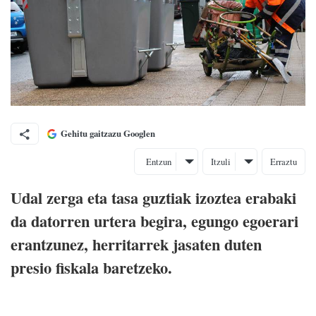
Gehitu gaitzazu Googlen
Entzun
Itzuli
Erraztu
Udal zerga eta tasa guztiak izoztea erabaki
da datorren urtera begira, egungo egoerari
erantzunez, herritarrek jasaten duten
presio fiskala baretzeko.