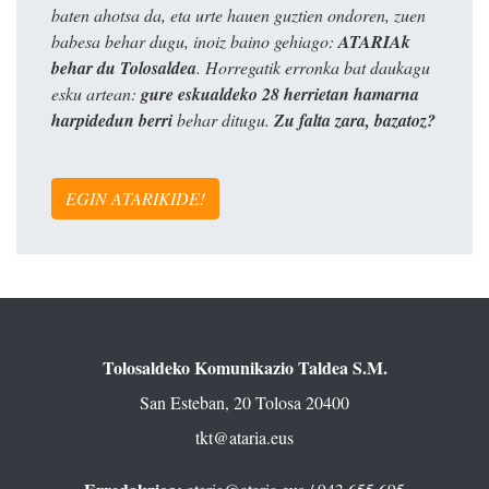
baten ahotsa da, eta urte hauen guztien ondoren, zuen
babesa behar dugu, inoiz baino gehiago:
ATARIAk
behar du Tolosaldea
. Horregatik erronka bat daukagu
esku artean:
gure eskualdeko 28 herrietan hamarna
harpidedun berri
behar ditugu.
Zu falta zara, bazatoz?
EGIN ATARIKIDE!
Tolosaldeko Komunikazio Taldea S.M.
San Esteban, 20 Tolosa 20400
tkt@ataria.eus