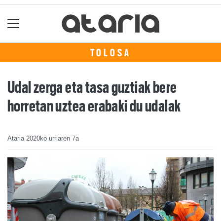
TOLOSA
Udal zerga eta tasa guztiak bere
horretan uztea erabaki du udalak
Ataria
2020ko urriaren 7a