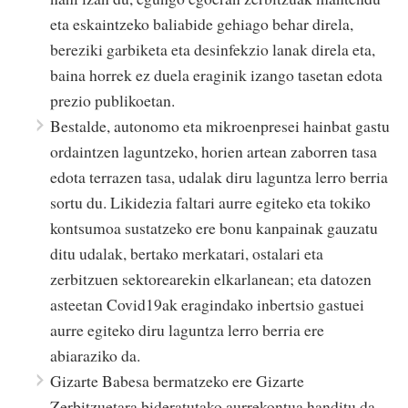
eta eskaintzeko baliabide gehiago behar direla,
bereziki garbiketa eta desinfekzio lanak direla eta,
baina horrek ez duela eraginik izango tasetan edota
prezio publikoetan.
Bestalde, autonomo eta mikroenpresei hainbat gastu
ordaintzen laguntzeko, horien artean zaborren tasa
edota terrazen tasa, udalak diru laguntza lerro berria
sortu du. Likidezia faltari aurre egiteko eta tokiko
kontsumoa sustatzeko ere bonu kanpainak gauzatu
ditu udalak, bertako merkatari, ostalari eta
zerbitzuen sektorearekin elkarlanean; eta datozen
asteetan Covid19ak eragindako inbertsio gastuei
aurre egiteko diru laguntza lerro berria ere
abiaraziko da.
Gizarte Babesa bermatzeko ere Gizarte
Zerbitzuetara bideratutako aurrekontua handitu da