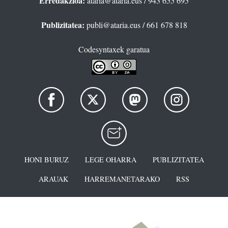
Erredakzioa:
ataria@ataria.eus
/ 943 655 695
Publizitatea:
publi@ataria.eus
/ 661 678 818
Codesyntaxek garatua
HONI BURUZ
LEGE OHARRA
PUBLIZITATEA
ARAUAK
HARREMANETARAKO
RSS