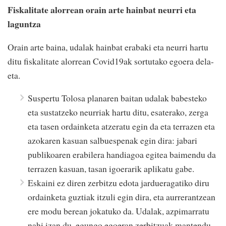
Fiskalitate alorrean orain arte hainbat neurri eta
laguntza
Orain arte baina, udalak hainbat erabaki eta neurri hartu
ditu fiskalitate alorrean Covid19ak sortutako egoera dela-
eta.
Suspertu Tolosa planaren baitan udalak babesteko
eta sustatzeko neurriak hartu ditu, esaterako, zerga
eta tasen ordainketa atzeratu egin da eta terrazen eta
azokaren kasuan salbuespenak egin dira: jabari
publikoaren erabilera handiagoa egitea baimendu da
terrazen kasuan, tasan igoerarik aplikatu gabe.
Eskaini ez diren zerbitzu edota jardueragatiko diru
ordainketa guztiak itzuli egin dira, eta aurrerantzean
ere modu berean jokatuko da. Udalak, azpimarratu
nahi izan du, egungo egoeran zerbitzuak mantendu