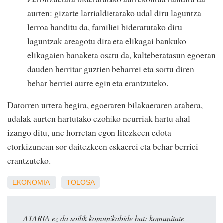
aurten: gizarte larrialdietarako udal diru laguntza
lerroa handitu da, familiei bideratutako diru
laguntzak areagotu dira eta elikagai bankuko
elikagaien banaketa osatu da, kalteberatasun egoeran
dauden herritar guztien beharrei eta sortu diren
behar berriei aurre egin eta erantzuteko.
Datorren urtera begira, egoeraren bilakaeraren arabera,
udalak aurten hartutako ezohiko neurriak hartu ahal
izango ditu, une horretan egon litezkeen edota
etorkizunean sor daitezkeen eskaerei eta behar berriei
erantzuteko.
EKONOMIA
TOLOSA
ATARIA ez da soilik komunikabide bat: komunitate