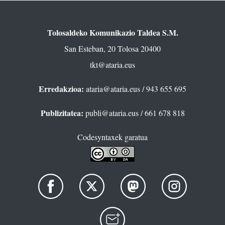
Tolosaldeko Komunikazio Taldea S.M.
San Esteban, 20 Tolosa 20400
tkt@ataria.eus
Erredakzioa:
ataria@ataria.eus
/ 943 655 695
Publizitatea:
publi@ataria.eus
/ 661 678 818
Codesyntaxek garatua