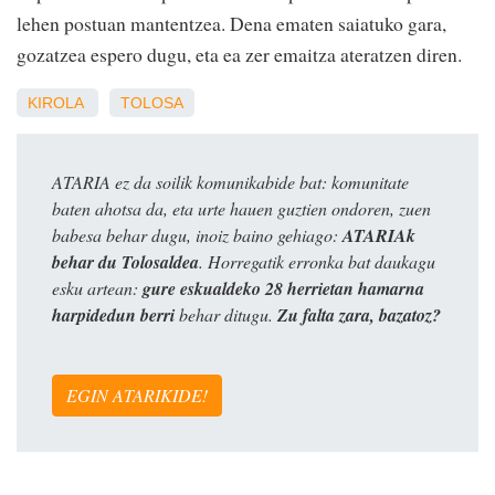
lehen postuan mantentzea. Dena ematen saiatuko gara,
gozatzea espero dugu, eta ea zer emaitza ateratzen diren.
KIROLA
TOLOSA
ATARIA ez da soilik komunikabide bat: komunitate
baten ahotsa da, eta urte hauen guztien ondoren, zuen
babesa behar dugu, inoiz baino gehiago:
ATARIAk
behar du Tolosaldea
. Horregatik erronka bat daukagu
esku artean:
gure eskualdeko 28 herrietan hamarna
harpidedun berri
behar ditugu.
Zu falta zara, bazatoz?
EGIN ATARIKIDE!