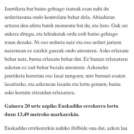
Jaurtiketa bat baino gehiago izateak esan nahi du
urduritasuna ondo kontrolatu behar dela. Abiaduran
aritzen den atleta batek momentu bat du, eta listo. Guk sei
aukera ditugu, eta lehiaketak ordu erdi baino gehiago
iraun dezake. Ni oso urduria naiz eta oso urduri jartzen
naizenean ez zaizkit gauzak ondo ateratzen. Asko erlaxatu
behar naiz, burua erlaxatu behar dut. Ez banaiz erlaxatzen
askotan ez zait behar bezala ateratzen. Azkeneko
jaurtiketa horretan oso lasai nengoen, nire buruari esaten
lasaitzeko, eta azkenean lasaitu eta lortu genuen, baina
asko kostatu zitzaidan erlaxatzea.
Gainera 20 urte azpiko Euskadiko errekorra lortu
duzu 13,49 metroko markarekin.
Euskadiko errekorrekin nahiko ibilbide ona dut, azken lau