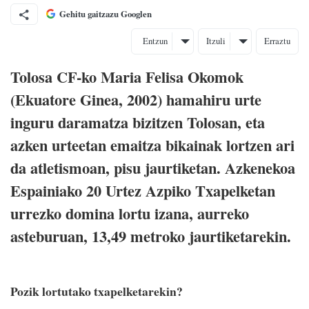
Gehitu gaitzazu Googlen
Entzun
Itzuli
Erraztu
Tolosa CF-ko Maria Felisa Okomok
(Ekuatore Ginea, 2002) hamahiru urte
inguru daramatza bizitzen Tolosan, eta
azken urteetan emaitza bikainak lortzen ari
da atletismoan, pisu jaurtiketan. Azkenekoa
Espainiako 20 Urtez Azpiko Txapelketan
urrezko domina lortu izana, aurreko
asteburuan, 13,49 metroko jaurtiketarekin.
Pozik lortutako txapelketarekin?