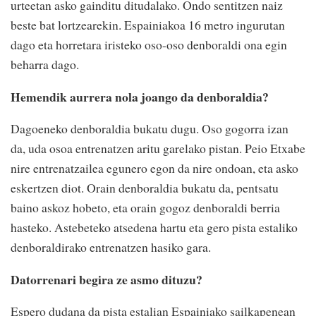
urteetan asko gainditu ditudalako. Ondo sentitzen naiz
beste bat lortzearekin. Espainiakoa 16 metro ingurutan
dago eta horretara iristeko oso-oso denboraldi ona egin
beharra dago.
Hemendik aurrera nola joango da denboraldia?
Dagoeneko denboraldia bukatu dugu. Oso gogorra izan
da, uda osoa entrenatzen aritu garelako pistan. Peio Etxabe
nire entrenatzailea egunero egon da nire ondoan, eta asko
eskertzen diot. Orain denboraldia bukatu da, pentsatu
baino askoz hobeto, eta orain gogoz denboraldi berria
hasteko. Astebeteko atsedena hartu eta gero pista estaliko
denboraldirako entrenatzen hasiko gara.
Datorrenari begira ze asmo dituzu?
Espero dudana da pista estalian Espainiako sailkapenean