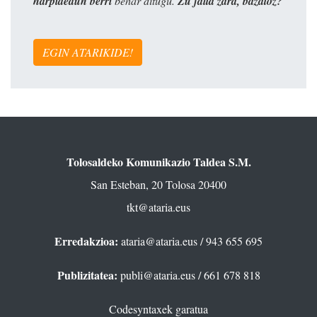
harpidedun berri
behar ditugu.
Zu falta zara, bazatoz?
EGIN ATARIKIDE!
Tolosaldeko Komunikazio Taldea S.M.
San Esteban, 20 Tolosa 20400
tkt@ataria.eus
Erredakzioa:
ataria@ataria.eus
/ 943 655 695
Publizitatea:
publi@ataria.eus
/ 661 678 818
Codesyntaxek garatua