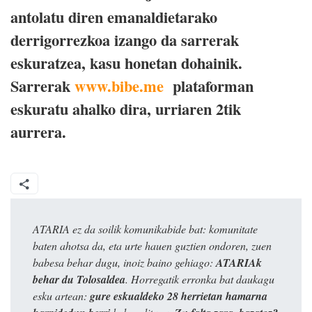
antolatu diren emanaldietarako
derrigorrezkoa izango da sarrerak
eskuratzea, kasu honetan dohainik.
Sarrerak
www.bibe.me
plataforman
eskuratu ahalko dira, urriaren 2tik
aurrera.
ATARIA ez da soilik komunikabide bat: komunitate
baten ahotsa da, eta urte hauen guztien ondoren, zuen
babesa behar dugu, inoiz baino gehiago:
ATARIAk
behar du Tolosaldea
. Horregatik erronka bat daukagu
esku artean:
gure eskualdeko 28 herrietan hamarna