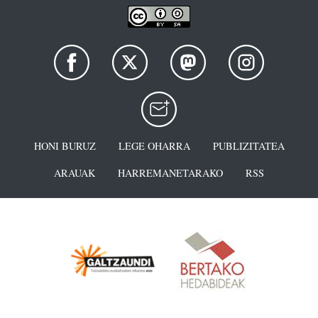
HONI BURUZ
LEGE OHARRA
PUBLIZITATEA
ARAUAK
HARREMANETARAKO
RSS