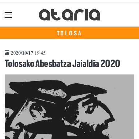
TOLOSA
2020/10/17
19:45
Tolosako Abesbatza Jaialdia 2020