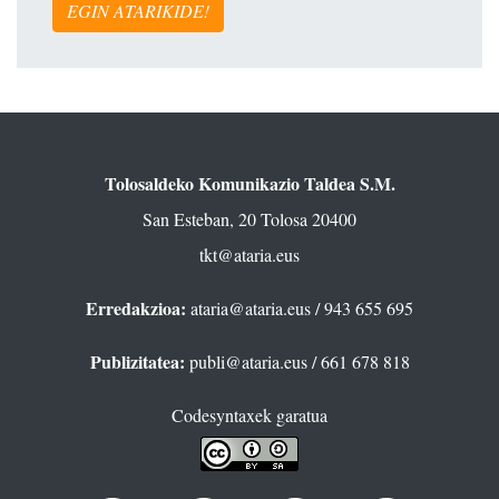
EGIN ATARIKIDE!
Tolosaldeko Komunikazio Taldea S.M.
San Esteban, 20 Tolosa 20400
tkt@ataria.eus
Erredakzioa:
ataria@ataria.eus
/ 943 655 695
Publizitatea:
publi@ataria.eus
/ 661 678 818
Codesyntaxek garatua