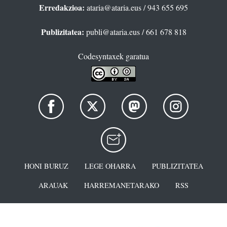
Erredakzioa:
ataria@ataria.eus
/ 943 655 695
Publizitatea:
publi@ataria.eus
/ 661 678 818
Codesyntaxek garatua
HONI BURUZ
LEGE OHARRA
PUBLIZITATEA
ARAUAK
HARREMANETARAKO
RSS