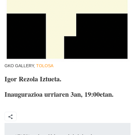
GKO GALLERY,
TOLOSA
Igor Rezola Iztueta.
Inaugurazioa urriaren 3an, 19:00etan.