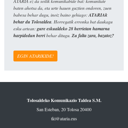
ATARIA ez da soilik komunikabide bat: komunitate
baten ahotsa da, eta urte hauen guztien ondoren, zuen
babesa behar dugu, inoiz baino gehiago:
ATARIAk
behar du Tolosaldea
. Horregatik erronka bat daukagu
esku artean:
gure eskualdeko 28 herrietan hamarna
harpidedun berri
behar ditugu.
Zu falta zara, bazatoz?
EGIN ATARIKIDE!
Tolosaldeko Komunikazio Taldea S.M.
San Esteban, 20 Tolosa 20400
tkt@ataria.eus