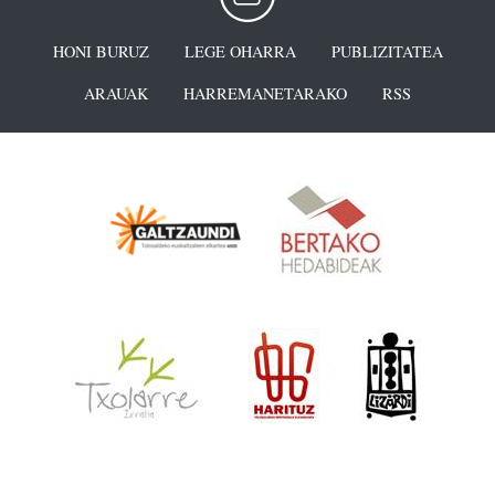
HONI BURUZ
LEGE OHARRA
PUBLIZITATEA
ARAUAK
HARREMANETARAKO
RSS