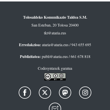
Tolosaldeko Komunikazio Taldea S.M.
San Esteban, 20 Tolosa 20400
tkt@ataria.eus
Erredakzioa:
ataria@ataria.eus
/ 943 655 695
Publizitatea:
publi@ataria.eus
/ 661 678 818
Codesyntaxek garatua