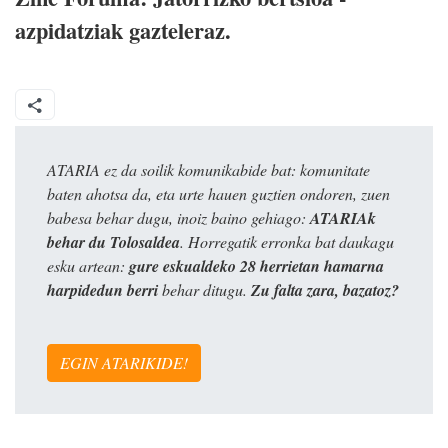
azpidatziak gazteleraz.
ATARIA ez da soilik komunikabide bat: komunitate
baten ahotsa da, eta urte hauen guztien ondoren, zuen
babesa behar dugu, inoiz baino gehiago:
ATARIAk
behar du Tolosaldea
. Horregatik erronka bat daukagu
esku artean:
gure eskualdeko 28 herrietan hamarna
harpidedun berri
behar ditugu.
Zu falta zara, bazatoz?
EGIN ATARIKIDE!