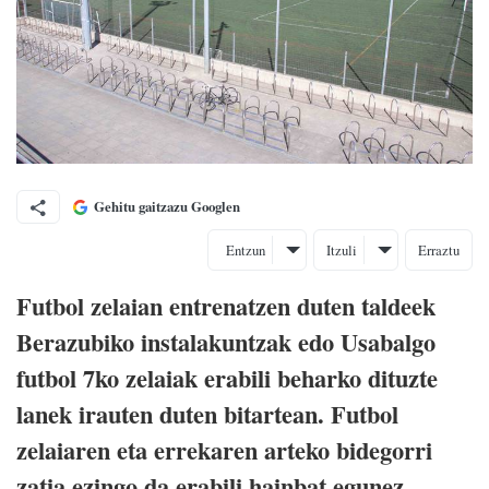
Gehitu gaitzazu Googlen
Entzun
Itzuli
Erraztu
Futbol zelaian entrenatzen duten taldeek
Berazubiko instalakuntzak edo Usabalgo
futbol 7ko zelaiak erabili beharko dituzte
lanek irauten duten bitartean. Futbol
zelaiaren eta errekaren arteko bidegorri
zatia ezingo da erabili hainbat egunez.