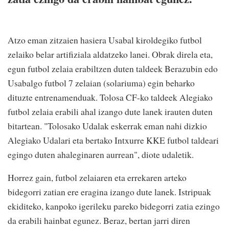
Atzo eman zitzaien hasiera Usabal kiroldegiko futbol
zelaiko belar artifiziala aldatzeko lanei. Obrak direla eta,
egun futbol zelaia erabiltzen duten taldeek Berazubin edo
Usabalgo futbol 7 zelaian (solariuma) egin beharko
dituzte entrenamenduak. Tolosa CF-ko taldeek Alegiako
futbol zelaia erabili ahal izango dute lanek irauten duten
bitartean. "Tolosako Udalak eskerrak eman nahi dizkio
Alegiako Udalari eta bertako Intxurre KKE futbol taldeari
egingo duten ahaleginaren aurrean", diote udaletik.
Horrez gain, futbol zelaiaren eta errekaren arteko
bidegorri zatian ere eragina izango dute lanek. Istripuak
ekiditeko, kanpoko igerileku pareko bidegorri zatia ezingo
da erabili hainbat egunez. Beraz, bertan jarri diren