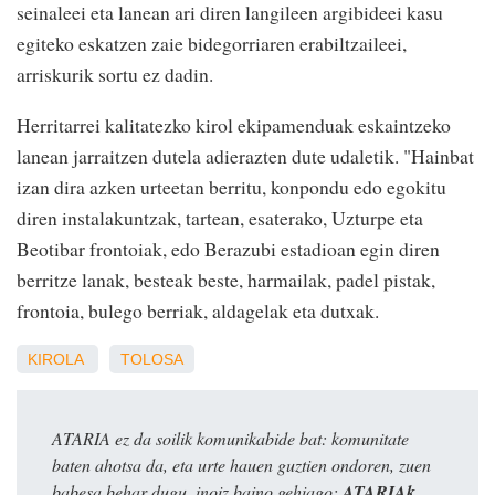
seinaleei eta lanean ari diren langileen argibideei kasu
egiteko eskatzen zaie bidegorriaren erabiltzaileei,
arriskurik sortu ez dadin.
Herritarrei kalitatezko kirol ekipamenduak eskaintzeko
lanean jarraitzen dutela adierazten dute udaletik. "Hainbat
izan dira azken urteetan berritu, konpondu edo egokitu
diren instalakuntzak, tartean, esaterako, Uzturpe eta
Beotibar frontoiak, edo Berazubi estadioan egin diren
berritze lanak, besteak beste, harmailak, padel pistak,
frontoia, bulego berriak, aldagelak eta dutxak.
KIROLA
TOLOSA
ATARIA ez da soilik komunikabide bat: komunitate
baten ahotsa da, eta urte hauen guztien ondoren, zuen
babesa behar dugu, inoiz baino gehiago:
ATARIAk