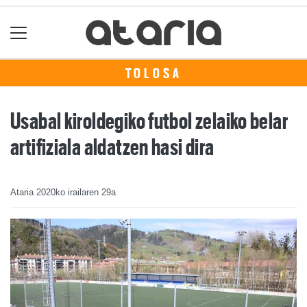
TOLOSA
Usabal kiroldegiko futbol zelaiko belar
artifiziala aldatzen hasi dira
Ataria
2020ko irailaren 29a