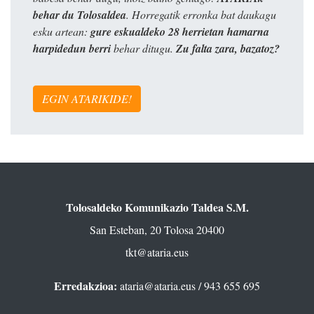
behar du Tolosaldea
. Horregatik erronka bat daukagu
esku artean:
gure eskualdeko 28 herrietan hamarna
harpidedun berri
behar ditugu.
Zu falta zara, bazatoz?
EGIN ATARIKIDE!
Tolosaldeko Komunikazio Taldea S.M.
San Esteban, 20 Tolosa 20400
tkt@ataria.eus
Erredakzioa:
ataria@ataria.eus
/ 943 655 695