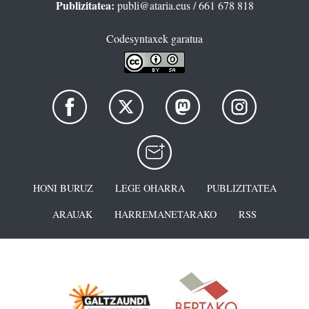
Publizitatea:
publi@ataria.eus
/ 661 678 818
Codesyntaxek garatua
HONI BURUZ
LEGE OHARRA
PUBLIZITATEA
ARAUAK
HARREMANETARAKO
RSS