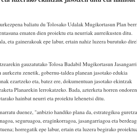
urkezpena baliatu du Tolosako Udalak Mugikortasun Plan berr
ntasuna ematen dien proiektu eta neurriak aurreikusten ditu.
la, eta gainerakoak epe labur, ertain nahiz luzera burutuko dire
rtzearekin gauzatutako Tolosa Badabil Mugikortasun Jasangarri
 aurkeztu zenetik, gobernu-taldea planean jasotako edukia
sunak ezartzeko eta, batez ere, dokumentuan jasotako ekintzak
keta Planarekin lerrokatzeko. Bada, azterketa horren ondoren
arako hainbat neurri eta proiektu lehenetsi ditu.
arratu duenez, "anbizio handiko plana da, estrategikoa guretza
inagoa, seguruagoa, eraginkorragoa, jasangarriagoa eta berdea
ituena; horregatik epe labur, ertain eta luzera begirako proiektu