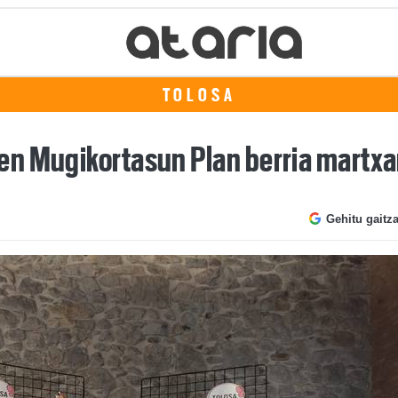
TOLOSA
en Mugikortasun Plan berria martxa
Gehitu gaitz