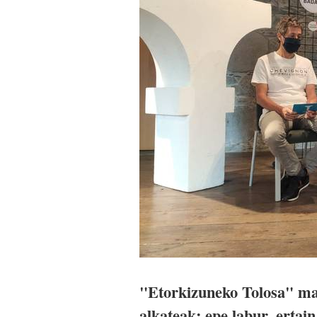
"Etorkizuneko Tolosa" ma
alkateak; epe labur, ertain