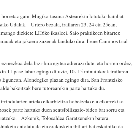
 horretaz gain, Mugikortasuna Astearekin lotutako hainbat
sako Udalak. Urtero bezala, irailaren 23, 24 eta 25ean,
emango dizkiete LH6ko ikasleei. Saio praktikoen bitartez
 arauak eta jokaera zuzenak landuko dira. Irene Caminos trial
ezinezkoa dela bizi-bira egitea adierazi dute, eta horren ordez,
n 11 pase labur egingo dituzte, 10- 15 minutukoak irailaren
 Egunean. Alondegiko plazan egingo dira, San Frantzisko
 talde bakoitzak bere tutorearekin parte hartuko du.
irrindularien arteko elkarbizitza hobetzeko eta elkarrekiko
osek parte hartuko duen sentsibilizazio-bideo bat sortu eta
ziatzeko. Azkenik, Tolosaldea Garatzenekin batera,
iaketa antolatu da eta erakusketa ibiltari bat eskainiko da