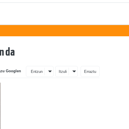
n da
azu Googlen
Entzun
Itzuli
Erraztu