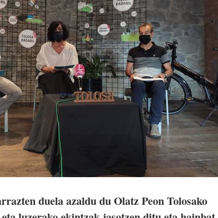
rrazten duela azaldu du Olatz Peon Tolosako
 eta luzerako ekintzak jasotzen ditu eta hainbat