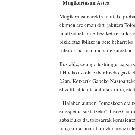
Mugikortasun Astea
Mugikortasunarekin lotutako proba
ekimen ere eman ditu jakitera Tolo
udaltzainek bide-heziketa eskolak 
bizikletaz ibiltzean bete beharreko
rider-ak hartuko du parte saioetan.
Bestalde, egungo testuinguruagatik 
LH5eko eskola ezberdineko gazteeki
22an, Kotxerik Gabeko Nazioarteko
elizatik abiatuta anbulatoriora, eta
Halaber, autoen, "oinezkoen eta tx
errespetua sustatzeko", Irene Camin
zabalduko da, tolosarrak kontzient
mugikortasunari buruzko argazki leh