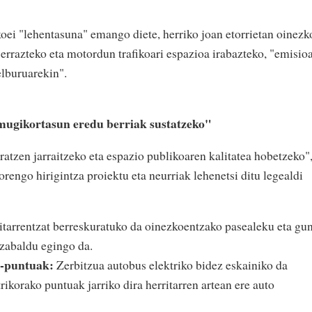
oei "lehentasuna" emango diete, herriko joan etorrietan oinezk
 errazteko eta motordun trafikoari espazioa irabazteko, "emisio
elburuarekin".
"mugikortasun eredu berriak sustatzeko"
atzen jarraitzeko eta espazio publikoaren kalitatea hobetzeko"
engo hirigintza proiektu eta neurriak lehenetsi ditu legealdi
itarrentzat berreskuratuko da oinezkoentzako pasealeku eta gu
 zabaldu egingo da.
o-puntuak:
Zerbitzua autobus elektriko bidez eskainiko da
rikorako puntuak jarriko dira herritarren artean ere auto