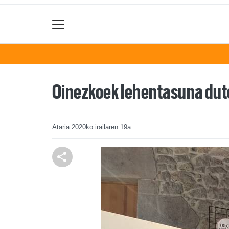
Oinezkoek lehentasuna dut
Ataria
2020ko irailaren 19a