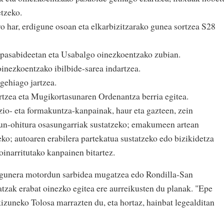
etzeko.
o har, erdigune osoan eta elkarbizitzarako gunea sortzea S28
pasabideetan eta Usabalgo oinezkoentzako zubian.
inezkoentzako ibilbide-sarea indartzea.
gehiago jartzea.
tzea eta Mugikortasunaren Ordenantza berria egitea.
azio- eta formakuntza-kanpainak, haur eta gazteen, zein
sun-ohitura osasungarriak sustatzeko; emakumeen artean
eko; autoaren erabilera partekatua sustatzeko edo bizikidetza
oinarritutako kanpainen bitartez.
gunera motordun sarbidea mugatzea edo Rondilla-San
atzak erabat oinezko egitea ere aurreikusten du planak. "Epe
izuneko Tolosa marrazten du, eta hortaz, hainbat legealditan