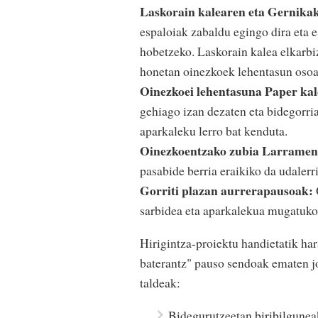
Laskorain kalearen eta Gernikak
espaloiak zabaldu egingo dira eta e
hobetzeko. Laskorain kalea elkarbi
honetan oinezkoek lehentasun osoa
Oinezkoei lehentasuna Paper kal
gehiago izan dezaten eta bidegorria
aparkaleku lerro bat kenduta.
Oinezkoentzako zubia Larramen
pasabide berria eraikiko da udalerr
Gorriti plazan aurrerapausoak:
sarbidea eta aparkalekua mugatuko 
Hirigintza-proiektu handietatik ha
baterantz" pauso sendoak ematen jo
taldeak:
Bidegurutzeetan biribilgunea