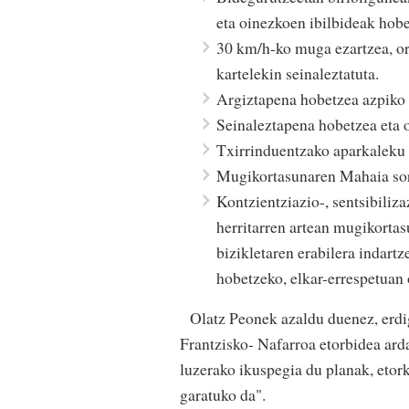
eta oinezkoen ibilbideak hob
30 km/h-ko muga ezartzea, or
kartelekin seinaleztatuta.
Argiztapena hobetzea azpiko 
Seinaleztapena hobetzea eta o
Txirrinduentzako aparkaleku 
Mugikortasunaren Mahaia sor
Kontzientziazio-, sentsibiliz
herritarren artean mugikorta
bizikletaren erabilera indartz
hobetzeko, elkar-errespetuan 
Olatz Peonek azaldu duenez, erdi
Frantzisko- Nafarroa etorbidea ard
luzerako ikuspegia du planak, etork
garatuko da".