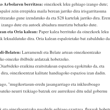
o Arbolaren berritzea:
oinezkoek leku gehiago izango dute;
spaloi zein errepidea maila berean jarriko dira irisgarritasuna
zitzarako gune izendatuko da eta S28 kartelak jarriko dira. Ere
 izango dute eta autoek abiadura murriztu beharko dute.
ean eta Oria kalean:
Paper kalea berrituko da oinezkoek leku
k lekualdatuko dira. Oria kalean espaloietako bat zabalduko da
di-Belaten:
Larramendi eta Belate artean oinezkoentzako
iko oinezko ibilbide ardatzak hobetzeko.
Oiarbideko eraikina eraitsitakoan espazioa egokituko da, eta
dira, oinezkoentzat kalitate handiagoko espazioa izan dadin.
rago, "mugikortasun-eredu jasangarriago eta inklusiboago
ateko neurri txikiago batzuk ere aurreikusi ditu udal gobernu
k eta oinezkoentzako pasabide gehiago ezartzea, fluxuak hobet