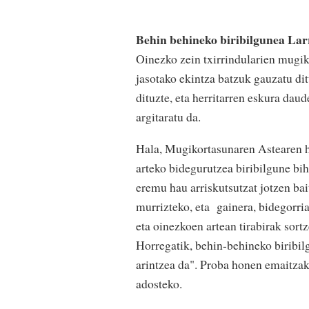
Behin behineko biribilgunea La
Oinezko zein txirrindularien mugik
jasotako ekintza batzuk gauzatu dit
dituzte, eta herritarren eskura dau
argitaratu da.
Hala, Mugikortasunaren Astearen h
arteko bidegurutzea biribilgune bi
eremu hau arriskutsutzat jotzen bai
murrizteko, eta gainera, bidegorria
eta oinezkoen artean tirabirak sor
Horregatik, behin-behineko biribi
arintzea da". Proba honen emaitzak
adosteko.