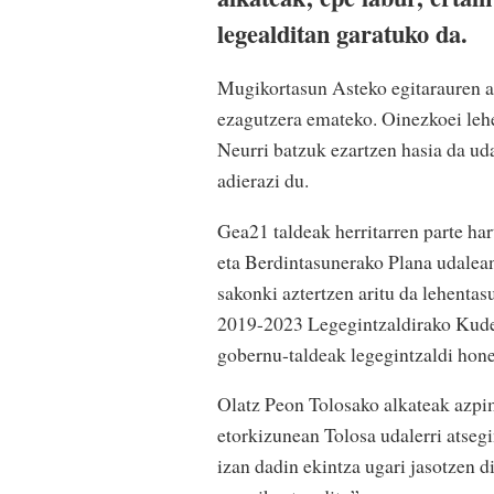
legealditan garatuko da.
Mugikortasun Asteko egitarauren a
ezagutzera emateko. Oinezkoei lehe
Neurri batzuk ezartzen hasia da uda
adierazi du.
Gea21 taldeak herritarren parte ha
eta Berdintasunerako Plana udalean
sakonki aztertzen aritu da lehenta
2019-2023 Legegintzaldirako Kudea
gobernu-taldeak legegintzaldi honet
Olatz Peon Tolosako alkateak azpim
etorkizunean Tolosa udalerri atseg
izan dadin ekintza ugari jasotzen d