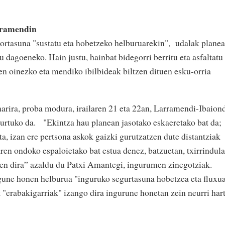
rramendin
ortasuna "sustatu eta hobetzeko helburuarekin", udalak plane
u dagoeneko. Hain justu, hainbat bidegorri berritu eta asfaltatu
den oinezko eta mendiko ibilbideak biltzen dituen esku-orria
arira, proba modura, irailaren 21 eta 22an, Larramendi-Ibaion
hurtuko da. "Ekintza hau planean jasotako eskaeretako bat da;
ta, izan ere pertsona askok gaizki gurutzatzen dute distantziak
ren ondoko espaloietako bat estua denez, batzuetan, txirrindula
tzen dira” azaldu du Patxi Amantegi, ingurumen zinegotziak.
lgune honen helburua "inguruko segurtasuna hobetzea eta fluxu
 "erabakigarriak" izango dira ingurune honetan zein neurri har