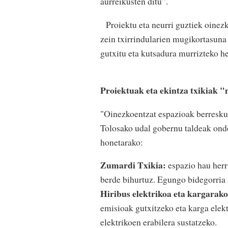
aurreikusten ditu”.
Proiektu eta neurri guztiek oinezk
zein txirrindularien mugikortasuna
gutxitu eta kutsadura murrizteko h
Proiektuak eta ekintza txikiak 
"Oinezkoentzat espazioak berreskur
Tolosako udal gobernu taldeak ondor
honetarako:
Zumardi Txikia:
espazio hau herr
berde bihurtuz. Egungo bidegorria
Hiribus elektrikoa eta kargarak
emisioak gutxitzeko eta karga elekt
elektrikoen erabilera sustatzeko.