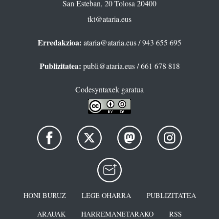
San Esteban, 20 Tolosa 20400
tkt@ataria.eus
Erredakzioa:
ataria@ataria.eus
/ 943 655 695
Publizitatea:
publi@ataria.eus
/ 661 678 818
Codesyntaxek garatua
HONI BURUZ
LEGE OHARRA
PUBLIZITATEA
ARAUAK
HARREMANETARAKO
RSS