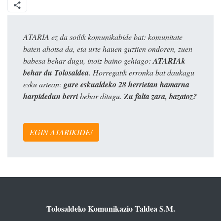
ATARIA ez da soilik komunikabide bat: komunitate
baten ahotsa da, eta urte hauen guztien ondoren, zuen
babesa behar dugu, inoiz baino gehiago:
ATARIAk
behar du Tolosaldea
. Horregatik erronka bat daukagu
esku artean:
gure eskualdeko 28 herrietan hamarna
harpidedun berri
behar ditugu.
Zu falta zara, bazatoz?
EGIN ATARIKIDE!
Tolosaldeko Komunikazio Taldea S.M.