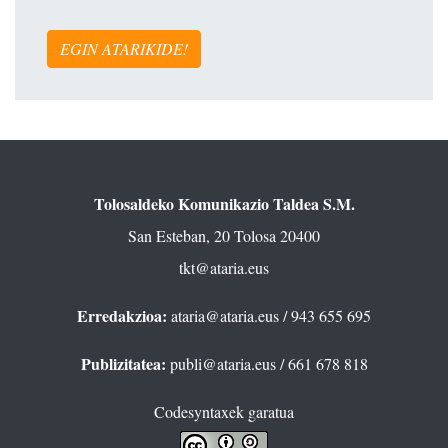
EGIN ATARIKIDE!
Tolosaldeko Komunikazio Taldea S.M.
San Esteban, 20 Tolosa 20400
tkt@ataria.eus
Erredakzioa:
ataria@ataria.eus
/ 943 655 695
Publizitatea:
publi@ataria.eus
/ 661 678 818
Codesyntaxek garatua