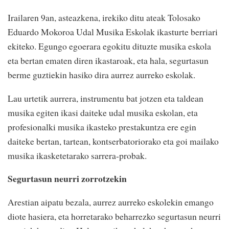
Irailaren 9an, asteazkena, irekiko ditu ateak Tolosako
Eduardo Mokoroa Udal Musika Eskolak ikasturte berriari
ekiteko. Egungo egoerara egokitu dituzte musika eskola
eta bertan ematen diren ikastaroak, eta hala, segurtasun
berme guztiekin hasiko dira aurrez aurreko eskolak.
Lau urtetik aurrera, instrumentu bat jotzen eta taldean
musika egiten ikasi daiteke udal musika eskolan, eta
profesionalki musika ikasteko prestakuntza ere egin
daiteke bertan, tartean, kontserbatoriorako eta goi mailako
musika ikasketetarako sarrera-probak.
Segurtasun neurri zorrotzekin
Arestian aipatu bezala, aurrez aurreko eskolekin emango
diote hasiera, eta horretarako beharrezko segurtasun neurri