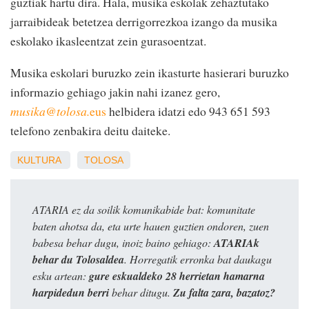
guztiak hartu dira. Hala, musika eskolak zehaztutako
jarraibideak betetzea derrigorrezkoa izango da musika
eskolako ikasleentzat zein gurasoentzat.
Musika eskolari buruzko zein ikasturte hasierari buruzko
informazio gehiago jakin nahi izanez gero,
musika@tolosa.
eus
helbidera idatzi edo 943 651 593
telefono zenbakira deitu daiteke.
KULTURA
TOLOSA
ATARIA ez da soilik komunikabide bat: komunitate
baten ahotsa da, eta urte hauen guztien ondoren, zuen
babesa behar dugu, inoiz baino gehiago:
ATARIAk
behar du Tolosaldea
. Horregatik erronka bat daukagu
esku artean:
gure eskualdeko 28 herrietan hamarna
harpidedun berri
behar ditugu.
Zu falta zara, bazatoz?