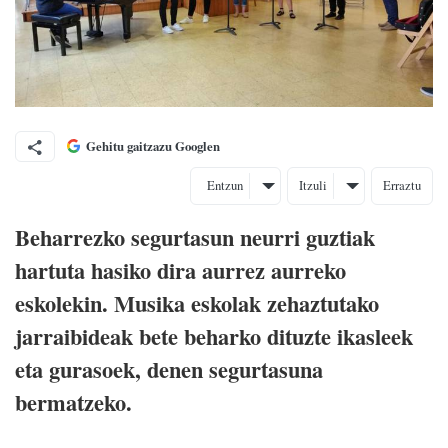
Gehitu gaitzazu Googlen
Entzun
Itzuli
Erraztu
Beharrezko segurtasun neurri guztiak
hartuta hasiko dira aurrez aurreko
eskolekin. Musika eskolak zehaztutako
jarraibideak bete beharko dituzte ikasleek
eta gurasoek, denen segurtasuna
bermatzeko.