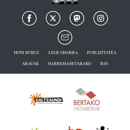
HONI BURUZ
LEGE OHARRA
PUBLIZITATEA
ARAUAK
HARREMANETARAKO
RSS