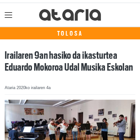
TOLOSA
Irailaren 9an hasiko da ikasturtea
Eduardo Mokoroa Udal Musika Eskolan
Ataria
2020ko irailaren 4a