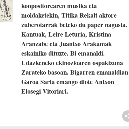
konpositorearen musika eta
moldaketekin, Titika Rekalt aktore
zuberotarrak beteko du paper nagusia.
Kantuak, Leire Leturia, Kristina
Aranzabe eta Juantxo Arakamak
eskainiko dituzte. Bi emanaldi.
Udazkeneko ekinozioaren ospakizuna
Zarateko basoan. Bigarren emanaldian
Garoa Saria emango diote Antxon
Elosegi Vitoriari.