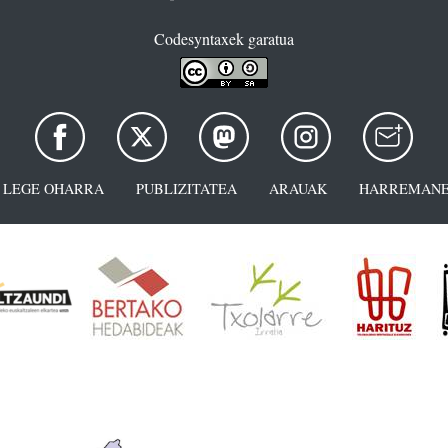
Codesyntaxek garatua
LEGE OHARRA
PUBLIZITATEA
ARAUAK
HARREMANE