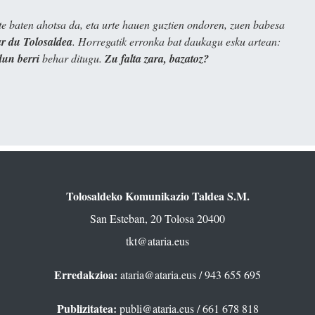
e baten ahotsa da, eta urte hauen guztien ondoren, zuen babesa
 du Tolosaldea
. Horregatik erronka bat daukagu esku artean:
dun berri
behar ditugu.
Zu falta zara, bazatoz?
Tolosaldeko Komunikazio Taldea S.M.
San Esteban, 20 Tolosa 20400
tkt@ataria.eus
Erredakzioa:
ataria@ataria.eus
/ 943 655 695
Publizitatea:
publi@ataria.eus
/ 661 678 818