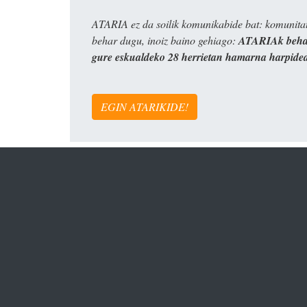
ATARIA ez da soilik komunikabide bat: komunitat
behar dugu, inoiz baino gehiago:
ATARIAk behar
gure eskualdeko 28 herrietan hamarna harpide
EGIN ATARIKIDE!