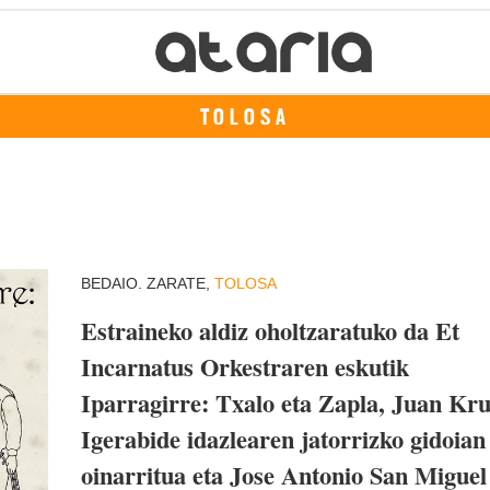
TOLOSA
BEDAIO. ZARATE,
TOLOSA
Estraineko aldiz oholtzaratuko da Et
Incarnatus Orkestraren eskutik
Iparragirre: Txalo eta Zapla, Juan Kr
Igerabide idazlearen jatorrizko gidoian
oinarritua eta Jose Antonio San Miguel