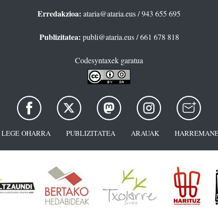
Erredakzioa:
ataria@ataria.eus
/ 943 655 695
Publizitatea:
publi@ataria.eus
/ 661 678 818
Codesyntaxek garatua
LEGE OHARRA
PUBLIZITATEA
ARAUAK
HARREMANE