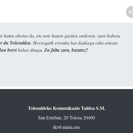
e baten ahotsa da, eta urte hauen guztien ondoren, zuen babesa
 du Tolosaldea
. Horregatik erronka bat daukagu esku artean:
dun berri
behar ditugu.
Zu falta zara, bazatoz?
Tolosaldeko Komunikazio Taldea S.M.
San Esteban, 20 Tolosa 20400
tkt@ataria.eus