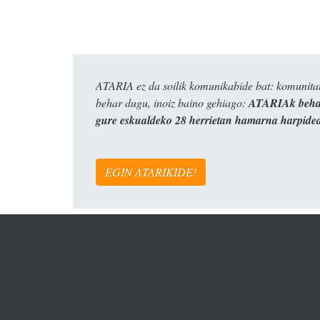
ATARIA ez da soilik komunikabide bat: komunitat
behar dugu, inoiz baino gehiago:
ATARIAk behar
gure eskualdeko 28 herrietan hamarna harpide
EGIN ATARIKIDE!