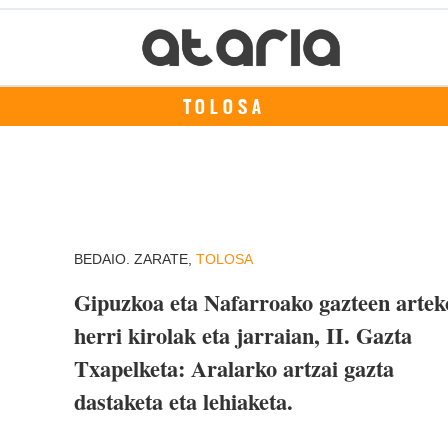
TOLOSA
BEDAIO. ZARATE,
TOLOSA
Gipuzkoa eta Nafarroako gazteen artek
herri kirolak eta jarraian, II. Gazta
Txapelketa: Aralarko artzai gazta
dastaketa eta lehiaketa.