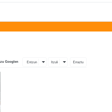
azu Googlen
Entzun
Itzuli
Erraztu