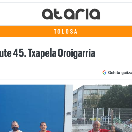
TOLOSA
dute 45. Txapela Oroigarria
Gehitu gaitz