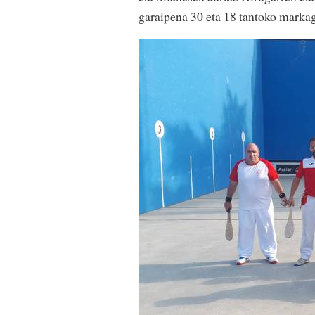
garaipena 30 eta 18 tantoko marka