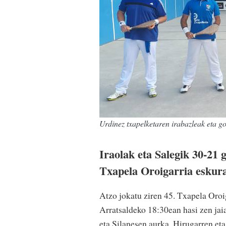
Urdinez txapelketaren irabazleak eta go
Iraolak eta Salegik 30-21 g
Txapela Oroigarria eskur
Atzo jokatu ziren 45. Txapela Oroi
Arratsaldeko 18:30ean hasi zen jaia
eta Silanesen aurka. Hirugarren eta