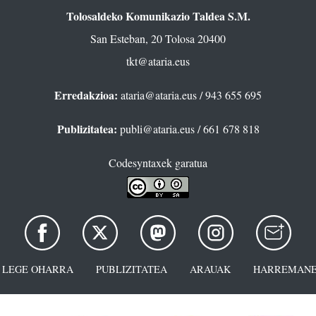
Tolosaldeko Komunikazio Taldea S.M.
San Esteban, 20 Tolosa 20400
tkt@ataria.eus
Erredakzioa:
ataria@ataria.eus
/ 943 655 695
Publizitatea:
publi@ataria.eus
/ 661 678 818
Codesyntaxek garatua
LEGE OHARRA
PUBLIZITATEA
ARAUAK
HARREMANE