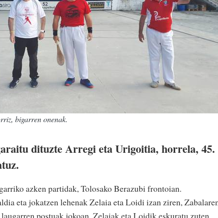
rriz, bigarren onenak.
araitu dituzte Arregi eta Urigoitia, horrela, 45.
atuz.
garriko azken partidak, Tolosako Berazubi frontoian.
ldia eta jokatzen lehenak Zelaia eta Loidi izan ziren, Zabalare
 laugarren postuak jokoan, Zelaiak eta Loidik eskuratu zuten