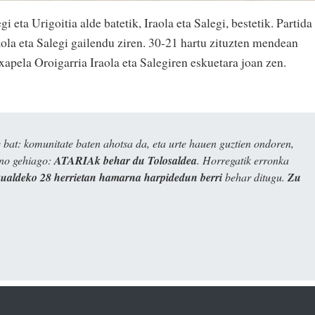
gi eta Urigoitia alde batetik, Iraola eta Salegi, bestetik. Partida
aola eta Salegi gailendu ziren. 30-21 hartu zituzten mendean
Txapela Oroigarria Iraola eta Salegiren eskuetara joan zen.
bat: komunitate baten ahotsa da, eta urte hauen guztien ondoren,
ino gehiago:
ATARIAk behar du Tolosaldea
. Horregatik erronka
kualdeko 28 herrietan hamarna harpidedun berri
behar ditugu.
Zu