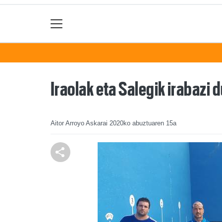
Iraolak eta Salegik irabazi 
Aitor Arroyo Askarai
2020ko abuztuaren 15a