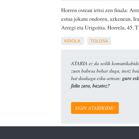
Horren ostean iritsi zen finala: Arre
estua jokatu ondoren, azkenean, Ir
Arregi eta Urigoitia. Horrela, 45. 
KIROLA
TOLOSA
ATARIA ez da soilik komunikabide 
zuen babesa behar dugu, inoiz ba
bat daukagu esku artean:
gure es
falta zara, bazatoz?
EGIN ATARIKIDE!