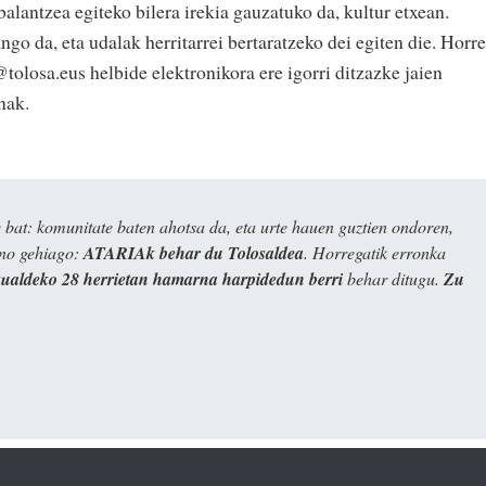
balantzea egiteko bilera irekia gauzatuko da, kultur etxean.
ngo da, eta udalak herritarrei bertaratzeko dei egiten die. Horr
@tolosa.eus helbide elektronikora ere igorri ditzazke jaien
nak.
bat: komunitate baten ahotsa da, eta urte hauen guztien ondoren,
ino gehiago:
ATARIAk behar du Tolosaldea
. Horregatik erronka
kualdeko 28 herrietan hamarna harpidedun berri
behar ditugu.
Zu