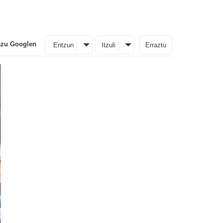
azu Googlen
Entzun
Itzuli
Erraztu