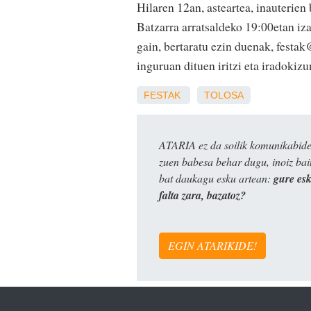
Hilaren 12an, asteartea, inauterien 
Batzarra arratsaldeko 19:00etan iza
gain, bertaratu ezin duenak, festak
inguruan dituen iritzi eta iradokizu
FESTAK
TOLOSA
ATARIA ez da soilik komunikabide 
zuen babesa behar dugu, inoiz ba
bat daukagu esku artean:
gure es
falta zara, bazatoz?
EGIN ATARIKIDE!