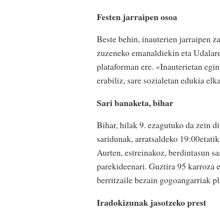
Festen jarraipen osoa
Beste behin, inauterien jarraipen z
zuzeneko emanaldiekin eta Udalaren
plataforman ere. «Inauterietan egin
erabiliz, sare sozialetan edukia el
Sari banaketa, bihar
Bihar, hilak 9. ezagutuko da zein 
saridunak, arratsaldeko 19:00etatik
Aurten, estreinakoz, berdintasun s
parekideenari. Guztira 95 karroza e
berritzaile bezain gogoangarriak pl
Iradokizunak jasotzeko prest