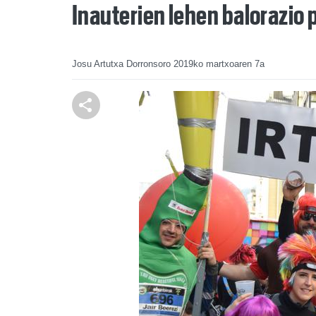
Inauterien lehen balorazio 
Josu Artutxa Dorronsoro
2019ko martxoaren 7a