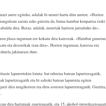
tari aurre egiteko, udalak bi neurri hartu ditu aurten. «Horien
ianguloan zarata asko gutxitu da, baina hainbat konpartsa txiki
baldu dira. Beraz, udalak, neurriak hartzen jarraituko du».
zen plaza inguruan ere kokatu dira karrozak. «Hainbat gunetan
okatu eta desorekak izan dira». Horren inguruan, karroza eta
dutela jakinarazi dute.
dituzte lapurretekin lotuta: bat taberna batean lapurtzeagatik,
ak lapurtzeagatik eta bi saltoki batean lapurreta egiten
 jarri dira mugikorren eta diru-zorroen lapurretengatik. Guztira,
.
izan dira hartatuak zauriengatik, eta 15, akohol-intoxikazioagat