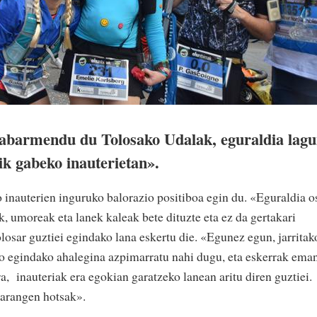
nabarmendu du Tolosako Udalak, eguraldia lag
ik gabeko inauterietan».
 inauterien inguruko balorazio positiboa egin du. «Eguraldia o
k, umoreak eta lanek kaleak bete dituzte eta ez da gertakari
olosar guztiei egindako lana eskertu die. «Egunez egun, jarritak
eko egindako ahalegina azpimarratu nahi dugu, eta eskerrak ema
ra, inauteriak era egokian garatzeko lanean aritu diren guztiei.
xarangen hotsak».