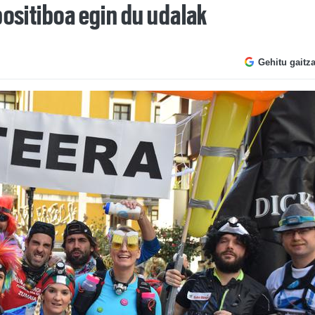
positiboa egin du udalak
Gehitu gaitz