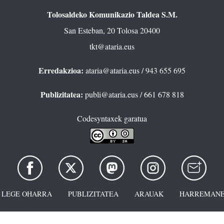
Tolosaldeko Komunikazio Taldea S.M.
San Esteban, 20 Tolosa 20400
tkt@ataria.eus
Erredakzioa:
ataria@ataria.eus
/ 943 655 695
Publizitatea:
publi@ataria.eus
/ 661 678 818
Codesyntaxek garatua
LEGE OHARRA
PUBLIZITATEA
ARAUAK
HARREMANE