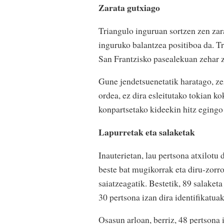
Zarata gutxiago
Triangulo inguruan sortzen zen zara
inguruko balantzea positiboa da. Tr
San Frantzisko pasealekuan zehar za
Gune jendetsuenetatik haratago, ze
ordea, ez dira esleitutako tokian k
konpartsetako kideekin hitz egingo 
Lapurretak eta salaketak
Inauterietan, lau pertsona atxilotu 
beste bat mugikorrak eta diru-zorro
saiatzeagatik. Bestetik, 89 salaketa
30 pertsona izan dira identifikatuak
Osasun arloan, berriz, 48 pertsona 