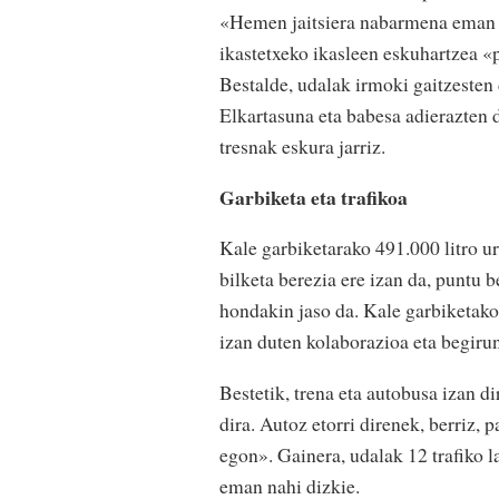
«Hemen jaitsiera nabarmena eman d
ikastetxeko ikasleen eskuhartzea «p
Bestalde, udalak irmoki gaitzesten
Elkartasuna eta babesa adierazten d
tresnak eskura jarriz.
Garbiketa eta trafikoa
Kale garbiketarako 491.000 litro ur
bilketa berezia ere izan da, puntu 
hondakin jaso da. Kale garbiketako 
izan duten kolaborazioa eta begirun
Bestetik, trena eta autobusa izan d
dira. Autoz etorri direnek, berriz, 
egon». Gainera, udalak 12 trafiko l
eman nahi dizkie.