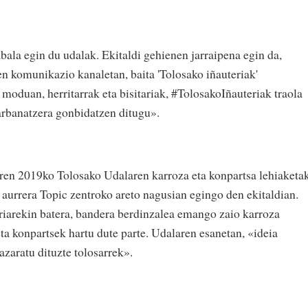
abala egin du udalak. Ekitaldi gehienen jarraipena egin da,
 komunikazio kanaletan, baita 'Tolosako iñauteriak'
 moduan, herritarrak eta bisitariak, #TolosakoIñauteriak traola
karbanatzera gonbidatzen ditugu».
diren 2019ko Tolosako Udalaren karroza eta konpartsa lehiaketa
 aurrera Topic zentroko areto nagusian egingo den ekitaldian.
ariarekin batera, bandera berdinzalea emango zaio karroza
ta konpartsek hartu dute parte. Udalaren esanetan, «ideia
azaratu dituzte tolosarrek».