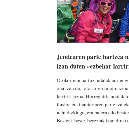
Jendearen parte hartzea 
izan duten «ezbehar larrir
Orokorrean hartuz, udalak aurtengo
ona izan da, tolosarren imajinazioa
larririk jazo». Horregatik, udalak t
ilusioa eta inauteriaren parte izat
nahi dizkiegu, era batera edo beste
Besteak beste, bereziak izan dira t