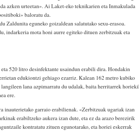
a azken urteetan». Ai Laket-eko teknikarien eta Inmakulada
ositiboki» baloratu da.
 du Zaldunita eguneko goizaldean salatutako sexu-erasoa.
u, indarkeria mota honi aurre egiteko dituen zerbitzuak eta
 eta 520 litro desinfektante usaindun erabili dira. Hondakin
berrietan edukiontzi gehiago ezarriz. Kalean 162 metro kubiko
langileen lana azpimarratu du udalak, baita herritarrek horiek
ea ere.
ira inauterietako garraio erabilienak. «Zerbitzuak ugariak izan
parkinak erabiltzeko aukera izan dute, eta ez da arazo berezirik
aguntzaile kontratatu zituen egunotarako, eta horiei eskerrak