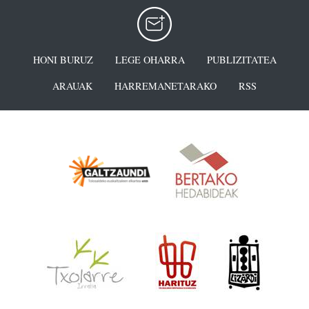
HONI BURUZ
LEGE OHARRA
PUBLIZITATEA
ARAUAK
HARREMANETARAKO
RSS