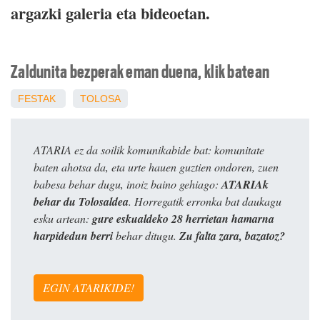
argazki galeria eta bideoetan.
Zaldunita bezperak eman duena, klik batean
FESTAK
TOLOSA
ATARIA ez da soilik komunikabide bat: komunitate
baten ahotsa da, eta urte hauen guztien ondoren, zuen
babesa behar dugu, inoiz baino gehiago:
ATARIAk
behar du Tolosaldea
. Horregatik erronka bat daukagu
esku artean:
gure eskualdeko 28 herrietan hamarna
harpidedun berri
behar ditugu.
Zu falta zara, bazatoz?
EGIN ATARIKIDE!