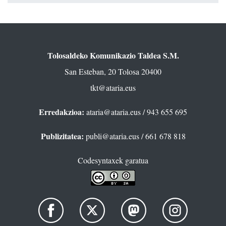
Tolosaldeko Komunikazio Taldea S.M.
San Esteban, 20 Tolosa 20400
tkt@ataria.eus
Erredakzioa:
ataria@ataria.eus
/ 943 655 695
Publizitatea:
publi@ataria.eus
/ 661 678 818
Codesyntaxek garatua