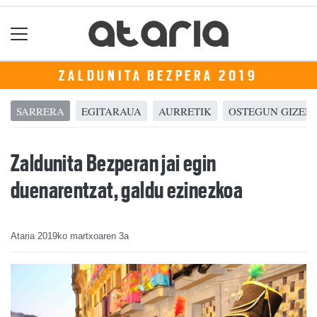
ZALDUNITA BEZPERA 2019
SARRERA
EGITARAUA
AURRETIK
OSTEGUN GIZEN
Zaldunita Bezperan jai egin
duenarentzat, galdu ezinezkoa
Ataria
2019ko martxoaren 3a