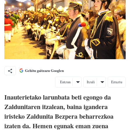
Gehitu gaitzazu Googlen
Entzun
Itzuli
Erraztu
Inauterietako larunbata beti egongo da
Zaldunitaren itzalean, baina igandera
iristeko Zaldunita Bezpera beharrezkoa
izaten da. Hemen egunak eman zuena