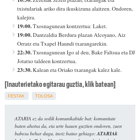
txistulariak ariko dira ikuskizuna alaitzen. Ondoren,
kalejira.
19:00.
Txosnagunean kontzertua: Laket.
19:00.
Dantzaldia Berdura plazan Alcoyano, Aiz
Orratz eta Txapel Haundi txarangarekin.
22:30.
Txosnagunean Igo al deu, Bake Faltsua eta DJ
Jotatxo taldeen kontzertua.
23:30.
Kalean eta Oriako txarangak kalez kale.
[Inauterietako egitarau guztia, klik batean]
FESTAK
TOLOSA
ATARIA ez da soilik komunikabide bat: komunitate
baten ahotsa da, eta urte hauen guztien ondoren, zuen
babesa behar dugu, inoiz baino gehiago:
ATARIAk