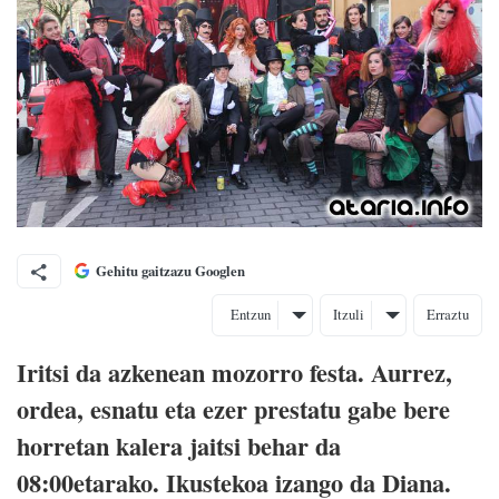
Gehitu gaitzazu Googlen
Entzun
Itzuli
Erraztu
Iritsi da azkenean mozorro festa. Aurrez,
ordea, esnatu eta ezer prestatu gabe bere
horretan kalera jaitsi behar da
08:00etarako. Ikustekoa izango da Diana.