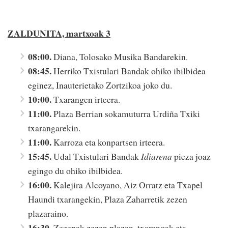
ZALDUNITA, martxoak 3
08:00.
Diana, Tolosako Musika Bandarekin.
08:45.
Herriko Txistulari Bandak ohiko ibilbidea
eginez, Inauterietako Zortzikoa joko du.
10:00.
Txarangen irteera.
11:00.
Plaza Berrian sokamuturra Urdiña Txiki
txarangarekin.
11:00.
Karroza eta konpartsen irteera.
15:45.
Udal Txistulari Bandak
Idiarena
pieza joaz
egingo du ohiko ibilbidea.
16:00.
Kalejira Alcoyano, Aiz Orratz eta Txapel
Haundi txarangekin, Plaza Zaharretik zezen
plazaraino.
16:30.
Zezenak zezen plazan, txarangak eta