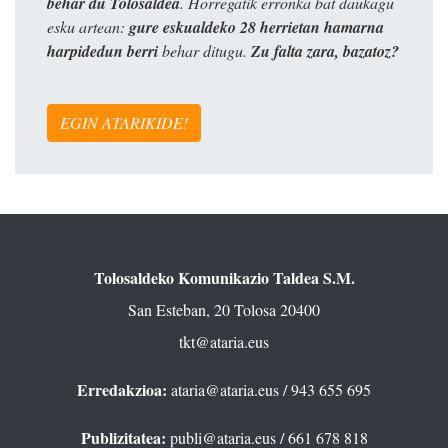
behar du Tolosaldea
. Horregatik erronka bat daukagu
esku artean:
gure eskualdeko 28 herrietan hamarna
harpidedun berri
behar ditugu.
Zu falta zara, bazatoz?
EGIN ATARIKIDE!
Tolosaldeko Komunikazio Taldea S.M.
San Esteban, 20 Tolosa 20400
tkt@ataria.eus
Erredakzioa:
ataria@ataria.eus
/ 943 655 695
Publizitatea:
publi@ataria.eus
/ 661 678 818