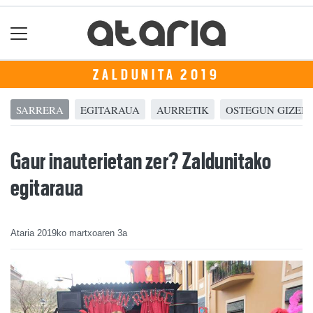
ZALDUNITA 2019
SARRERA
EGITARAUA
AURRETIK
OSTEGUN GIZEN
Gaur inauterietan zer? Zaldunitako
egitaraua
Ataria
2019ko martxoaren 3a