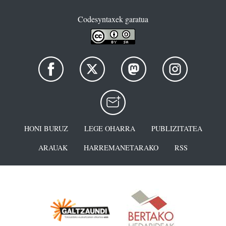
Codesyntaxek garatua
HONI BURUZ
LEGE OHARRA
PUBLIZITATEA
ARAUAK
HARREMANETARAKO
RSS