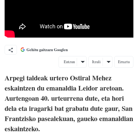
Gehitu gaitzazu Googlen
Entzun
Itzuli
Erraztu
Arpegi taldeak urtero Ostiral Mehez
eskaintzen du emanaldia Leidor aretoan.
Aurtengoan 40. urteurrena dute, eta hori
dela eta iragarki bat grabatu dute gaur, San
Frantzisko pasealekuan, gaueko emanaldian
eskaintzeko.