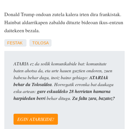
Donald Trump ondoan zutela kalera irten dira frankistak.
Hainbat aldarrikapen zabaldu dituzte bideoan ikus-entzun
daitekeen bezala.
FESTAK
TOLOSA
ATARIA ez da soilik komunikabide bat: komunitate
baten ahotsa da, eta urte hauen guztien ondoren, zuen
babesa behar dugu, inoiz baino gehiago:
ATARIAk
behar du Tolosaldea
. Horregatik erronka bat daukagu
esku artean:
gure eskualdeko 28 herrietan hamarna
harpidedun berri
behar ditugu.
Zu falta zara, bazatoz?
EGIN ATARIKIDE!