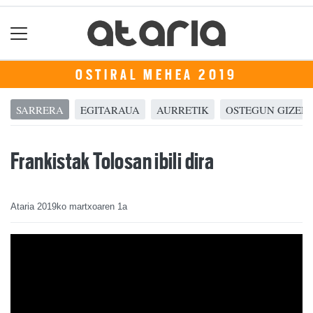
OSTIRAL MEHEA 2019
SARRERA
EGITARAUA
AURRETIK
OSTEGUN GIZEN
Frankistak Tolosan ibili dira
Ataria
2019ko martxoaren 1a