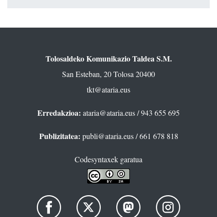
Tolosaldeko Komunikazio Taldea S.M.
San Esteban, 20 Tolosa 20400
tkt@ataria.eus
Erredakzioa:
ataria@ataria.eus
/ 943 655 695
Publizitatea:
publi@ataria.eus
/ 661 678 818
Codesyntaxek garatua