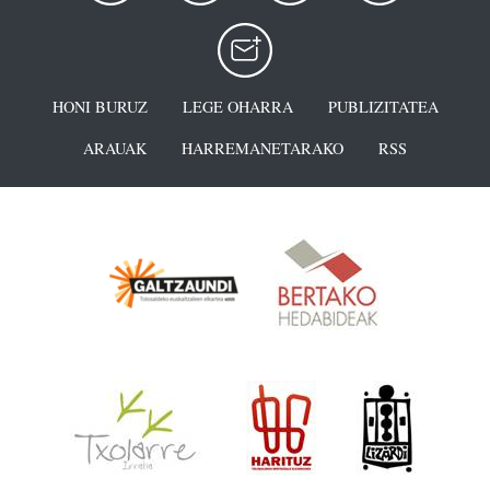
HONI BURUZ
LEGE OHARRA
PUBLIZITATEA
ARAUAK
HARREMANETARAKO
RSS