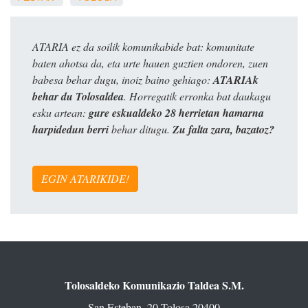
ATARIA ez da soilik komunikabide bat: komunitate
baten ahotsa da, eta urte hauen guztien ondoren, zuen
babesa behar dugu, inoiz baino gehiago:
ATARIAk
behar du Tolosaldea
. Horregatik erronka bat daukagu
esku artean:
gure eskualdeko 28 herrietan hamarna
harpidedun berri
behar ditugu.
Zu falta zara, bazatoz?
EGIN ATARIKIDE!
Tolosaldeko Komunikazio Taldea S.M.
San Esteban, 20 Tolosa 20400