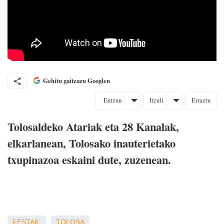
Gehitu gaitzazu Googlen
Entzun
Itzuli
Erraztu
Tolosaldeko Atariak eta 28 Kanalak,
elkarlanean, Tolosako inauterietako
txupinazoa eskaini dute, zuzenean.
FESTAK
TOLOSA