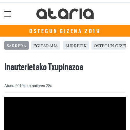
OSTEGUN GIZENA 2019
SARRERA
EGITARAUA
AURRETIK
OSTEGUN GIZEN
Inauterietako Txupinazoa
Ataria
2019ko otsailaren 28a