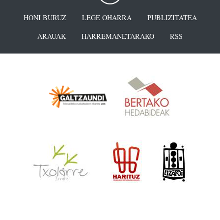
HONI BURUZ
LEGE OHARRA
PUBLIZITATEA
ARAUAK
HARREMANETARAKO
RSS