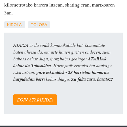
kilometrotako karrera luzean, skating eran, martxoaren
3an.
KIROLA
TOLOSA
ATARIA ez da soilik komunikabide bat: komunitate
baten ahotsa da, eta urte hauen guztien ondoren, zuen
babesa behar dugu, inoiz baino gehiago:
ATARIAk
behar du Tolosaldea
. Horregatik erronka bat daukagu
esku artean:
gure eskualdeko 28 herrietan hamarna
harpidedun berri
behar ditugu.
Zu falta zara, bazatoz?
EGIN ATARIKIDE!