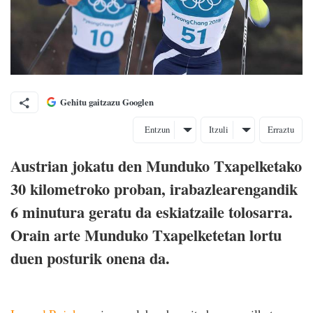
Gehitu gaitzazu Googlen
Entzun
Itzuli
Erraztu
Austrian jokatu den Munduko Txapelketako
30 kilometroko proban, irabazlearengandik
6 minutura geratu da eskiatzaile tolosarra.
Orain arte Munduko Txapelketetan lortu
duen posturik onena da.