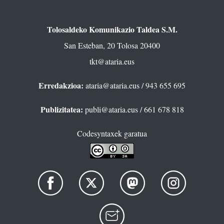
Tolosaldeko Komunikazio Taldea S.M.
San Esteban, 20 Tolosa 20400
tkt@ataria.eus
Erredakzioa:
ataria@ataria.eus
/ 943 655 695
Publizitatea:
publi@ataria.eus
/ 661 678 818
Codesyntaxek garatua