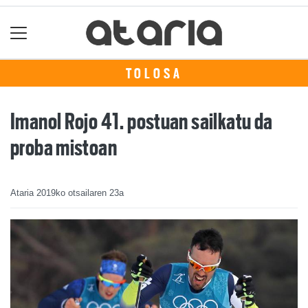
TOLOSA
Imanol Rojo 41. postuan sailkatu da
proba mistoan
Ataria
2019ko otsailaren 23a