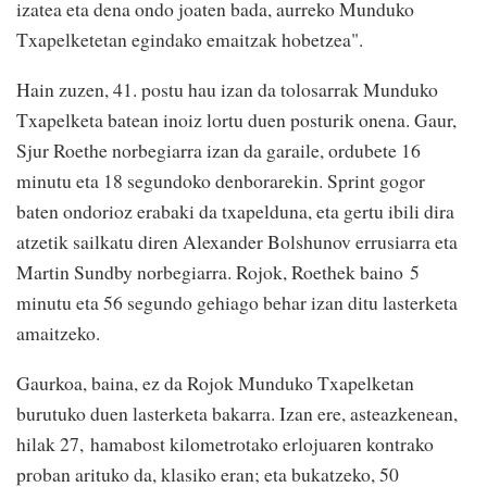
izatea eta dena ondo joaten bada, aurreko Munduko
Txapelketetan egindako emaitzak hobetzea
".
Hain zuzen, 41. postu hau izan da tolosarrak Munduko
Txapelketa batean inoiz lortu duen posturik onena. Gaur,
Sjur Roethe norbegiarra izan da garaile, ordubete 16
minutu eta 18 segundoko denborarekin. Sprint gogor
baten ondorioz erabaki da txapelduna, eta gertu ibili dira
atzetik sailkatu diren Alexander Bolshunov errusiarra eta
Martin Sundby norbegiarra. Rojok, Roethek baino 5
minutu eta 56 segundo gehiago behar izan ditu lasterketa
amaitzeko.
Gaurkoa, baina, ez da Rojok Munduko Txapelketan
burutuko duen lasterketa bakarra. Izan ere, asteazkenean,
hilak 27,
hamabost kilometrotako erlojuaren kontrako
proban arituko da, klasiko eran; eta bukatzeko, 50