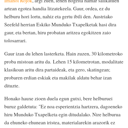
Imanol Rojok
, argi zuen, lehen hogeita hamar sailkatuen
artean egotea handia litzatekeela. Gaur, ordea, ez du
helburu hori lortu, nahiz eta gertu ibili den. Austriako
Seefeld herrian Eskiko Munduko Txapelketak hasi dira
gaur, eta bertan, hiru probatan aritzea egokitzen zaio
tolosarrari.
Gaur izan du lehen lasterketa. Hain zuzen, 30 kilometroko
proba mistoan aritu da.
Lehen 15 kilometrotan, modalitate
klasikoan aritu dira partaideak, eta gero, skatingean;
probaren erdian eskiak eta makilak aldatu behar izan
dituzte.
Honako hauxe zioen duela egun gutxi, bere helburuei
buruz galdetuta: "
Ez noa esperientzia hartzera, dagoeneko
hiru Munduko Txapelketa egin ditudalako. Nire helburua
da ehuneko ehunean iristea, materialarekin arazorik ez