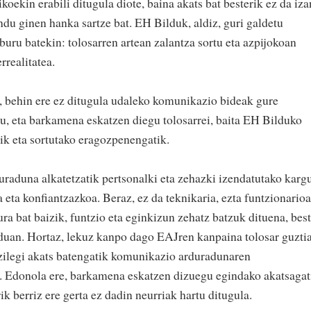
oekin erabili ditugula diote, baina akats bat besterik ez da iza
du ginen hanka sartze bat. EH Bilduk, aldiz, guri galdetu
buru batekin: tolosarren artean zalantza sortu eta azpijokoan
rrealitatea.
n, behin ere ez ditugula udaleko komunikazio bideak gure
u, eta barkamena eskatzen diegu tolosarrei, baita EH Bilduko
tik eta sortutako eragozpenengatik.
raduna alkatetzatik pertsonalki eta zehazki izendatutako karg
 eta konfiantzazkoa. Beraz, ez da teknikaria, ezta funtzionarioa
ura bat baizik, funtzio eta eginkizun zehatz batzuk dituena, bes
oduan. Hortaz, lekuz kanpo dago EAJren kanpaina tolosar guzti
a zilegi akats batengatik komunikazio arduradunaren
a. Edonola ere, barkamena eskatzen dizuegu egindako akatsagat
ik berriz ere gerta ez dadin neurriak hartu ditugula.