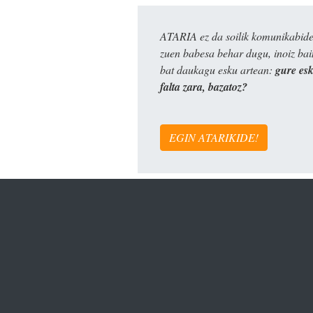
ATARIA ez da soilik komunikabide 
zuen babesa behar dugu, inoiz ba
bat daukagu esku artean:
gure es
falta zara, bazatoz?
EGIN ATARIKIDE!