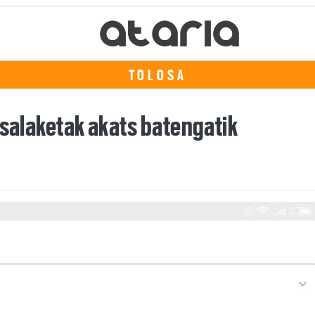
TOLOSA
 salaketak akats batengatik