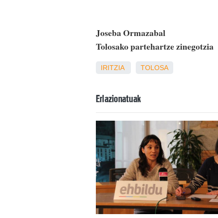
Joseba Ormazabal
Tolosako partehartze zinegotzia
IRITZIA
TOLOSA
Erlazionatuak