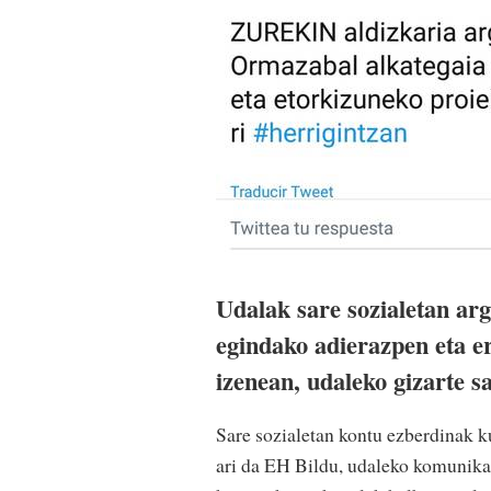
Udalak sare sozialetan ar
egindako adierazpen eta e
izenean, udaleko gizarte 
Sare sozialetan kontu ezberdinak 
ari da EH Bildu, udaleko komunika