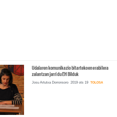
Udalaren komunikazio bitartekoen erabilera
zalantzan jarri du EH Bilduk
Josu Artutxa Dorronsoro
2019 ots 19
TOLOSA