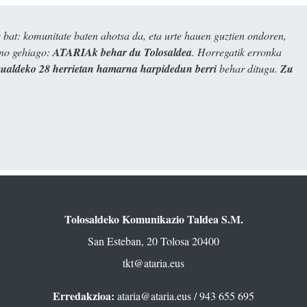
bat: komunitate baten ahotsa da, eta urte hauen guztien ondoren,
ino gehiago:
ATARIAk behar du Tolosaldea
. Horregatik erronka
kualdeko 28 herrietan hamarna harpidedun berri
behar ditugu.
Zu
Tolosaldeko Komunikazio Taldea S.M.
San Esteban, 20 Tolosa 20400
tkt@ataria.eus
Erredakzioa:
ataria@ataria.eus
/ 943 655 695