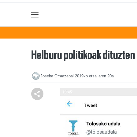
Helburu politikoak dituzten
Joseba Ormazabal
2019ko otsailaren 20a