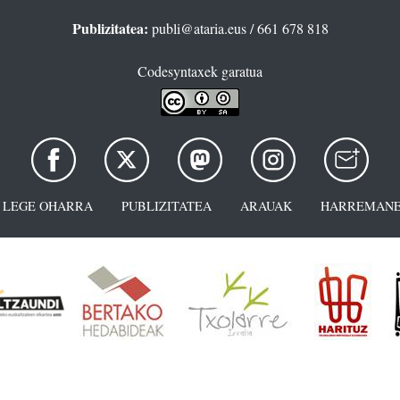
Publizitatea:
publi@ataria.eus
/ 661 678 818
Codesyntaxek garatua
LEGE OHARRA
PUBLIZITATEA
ARAUAK
HARREMANE