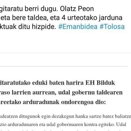
gitaratutako eduki baten harira EH Bilduk
raso larrien aurrean, udal gobernu taldearen
sareetako arduradunak ondorengoa dio:
kudeatzen ditugunok egin dezakegun hanka sartze batez baliatz
zio arduradunaren eta udal gobernuaren kontra egiteko. Udal