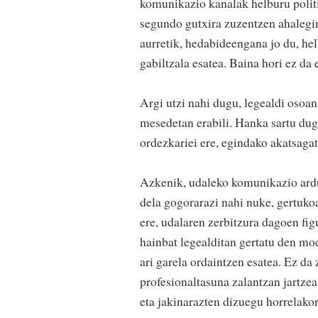
komunikazio kanalak helburu politik
segundo gutxira zuzentzen ahalegin
aurretik, hedabideengana jo du, hel
gabiltzala esatea. Baina hori ez da e
Argi utzi nahi dugu, legealdi osoa
mesedetan erabili. Hanka sartu dug
ordezkariei ere, egindako akatsaga
Azkenik, udaleko komunikazio ardu
dela gogorarazi nahi nuke, gertukoa
ere, udalaren zerbitzura dagoen fig
hainbat legealditan gertatu den m
ari garela ordaintzen esatea. Ez d
profesionaltasuna zalantzan jartze
eta jakinarazten dizuegu horrelakor