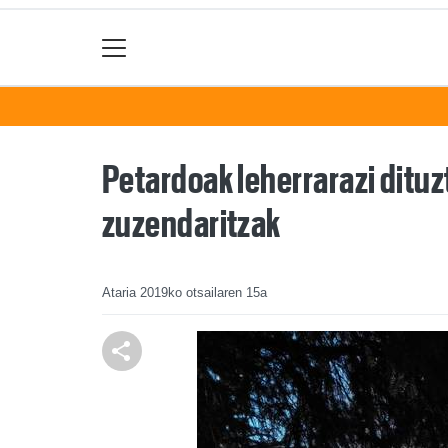
Petardoak leherrarazi dituzt
zuzendaritzak
Ataria
2019ko otsailaren 15a