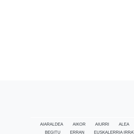
AIARALDEA
AIKOR
AIURRI
ALEA
BEGITU
ERRAN
EUSKALERRIA IRRA