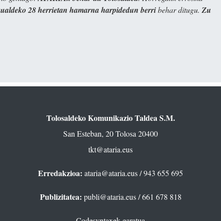
kualdeko 28 herrietan hamarna harpidedun berri
behar ditugu.
Zu
Tolosaldeko Komunikazio Taldea S.M.
San Esteban, 20 Tolosa 20400
tkt@ataria.eus
Erredakzioa:
ataria@ataria.eus
/ 943 655 695
Publizitatea:
publi@ataria.eus
/ 661 678 818
Codesyntaxek garatua