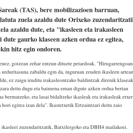
Sareak (TAS), bere mobilizazioen barruan,
atuta zuela azaldu dute Orixeko zuzendaritzati
ela azaldu dute, eta "ikasleen eta irakasleen
i dute gaurko klaseen azken ordua ez egitea,
in hitz egin ondoren.
enez, goizean zehar entzun dituzte petardoak. "Hirugarrengoan
a urduritasuna zabaldu egin da, inguruan zeuden ikasleen artean
lde, ez zaigu iruditu irakasleontzako baldintzak direnik klasea
zara deitu dugu eta baimena eman digute azken ordua bertan
a bermatzeko, eta lasai bidaltzeko ikasleak eta irakasleak etxer
hori egitea izan dela". Ikastetxetik Ertzaintzari deitu zaio
te ikasleei zuzendaritzatik, Batxilergoko eta DBH4 mailakoei.