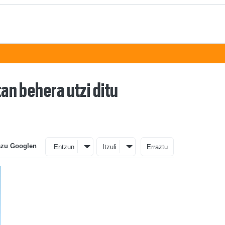
tan behera utzi ditu
azu Googlen
Entzun
Itzuli
Erraztu