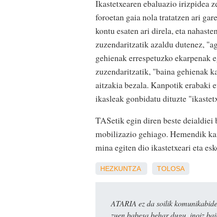
Ikastetxearen ebaluazio irizpidea z
foroetan gaia nola tratatzen ari ga
kontu esaten ari direla, eta nahast
zuzendaritzatik azaldu dutenez, "ag
gehienak errespetuzko ekarpenak e
zuzendaritzatik, "baina gehienak k
aitzakia bezala. Kanpotik erabaki 
ikasleak gonbidatu dituzte "ikastet
TASetik egin diren beste deialdiei 
mobilizazio gehiago. Hemendik kanpo
mina egiten dio ikastetxeari eta esk
HEZKUNTZA
TOLOSA
ATARIA ez da soilik komunikabide 
zuen babesa behar dugu, inoiz ba