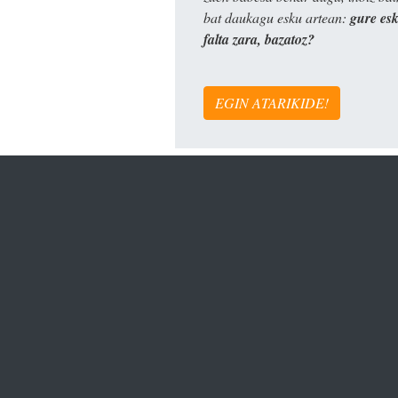
bat daukagu esku artean:
gure es
falta zara, bazatoz?
EGIN ATARIKIDE!