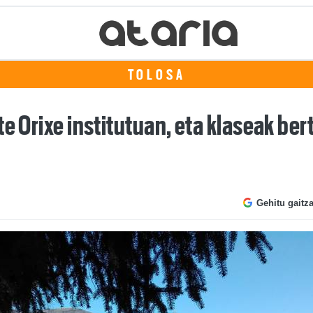
TOLOSA
e Orixe institutuan, eta klaseak ber
Gehitu gaitz