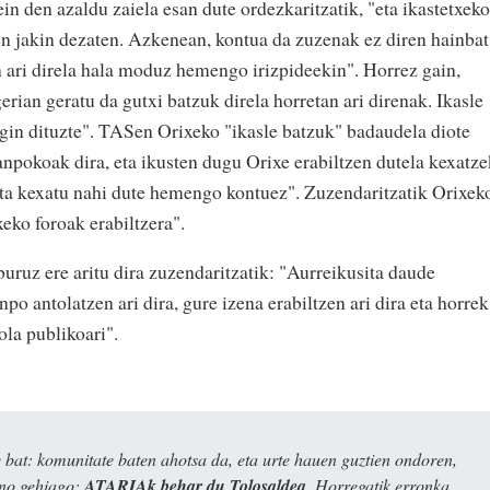
ein den azaldu zaiela esan dute ordezkaritzatik, "eta ikastetxeko
ren jakin dezaten. Azkenean, kontua da zuzenak ez diren hainbat
en ari direla hala moduz hemengo irizpideekin". Horrez gain,
erian geratu da gutxi batzuk direla horretan ari direnak. Ikasle
gin dituzte". TASen Orixeko "ikasle batzuk" badaudela diote
anpokoak dira, eta ikusten dugu Orixe erabiltzen dutela kexatz
eta kexatu nahi dute hemengo kontuez". Zuzendaritzatik Orixek
xeko foroak erabiltzera".
buruz ere aritu dira zuzendaritzatik: "Aurreikusita daude
 antolatzen ari dira, gure izena erabiltzen ari dira eta horrek
ola publikoari".
bat: komunitate baten ahotsa da, eta urte hauen guztien ondoren,
ino gehiago:
ATARIAk behar du Tolosaldea
. Horregatik erronka