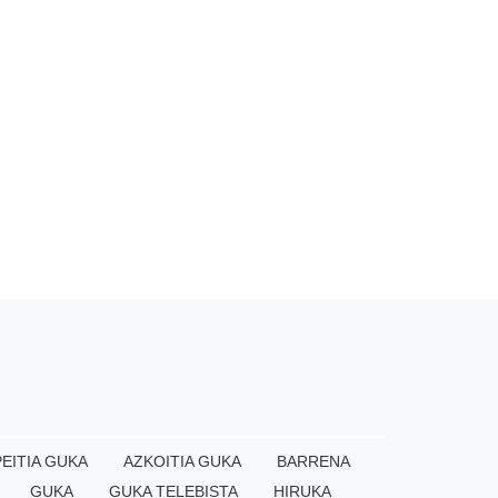
EITIA GUKA
AZKOITIA GUKA
BARRENA
GUKA
GUKA TELEBISTA
HIRUKA