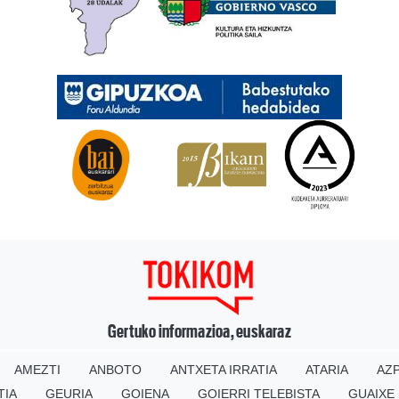
Gertuko informazioa, euskaraz
AMEZTI
ANBOTO
ANTXETA IRRATIA
ATARIA
AZP
TIA
GEURIA
GOIENA
GOIERRI TELEBISTA
GUAIXE