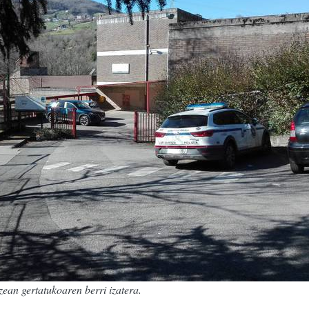
zean gertatukoaren berri izatera.