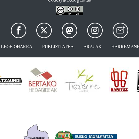
LEGE OHARRA
PUBLIZITATEA
ARAUAK
HARREMANE