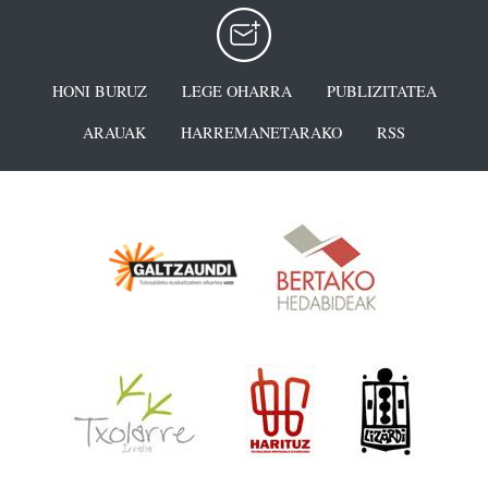
HONI BURUZ
LEGE OHARRA
PUBLIZITATEA
ARAUAK
HARREMANETARAKO
RSS