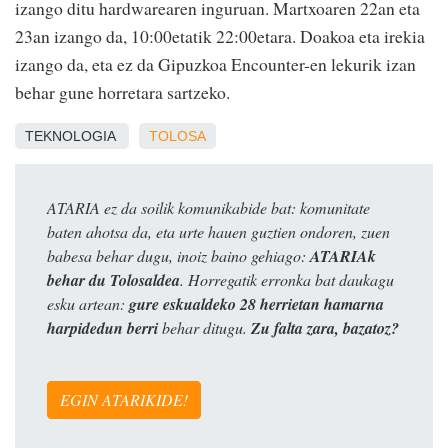
izango ditu hardwarearen inguruan. Martxoaren 22an eta
23an izango da, 10:00etatik 22:00etara. Doakoa eta irekia
izango da, eta ez da Gipuzkoa Encounter-en lekurik izan
behar gune horretara sartzeko.
TEKNOLOGIA
TOLOSA
ATARIA ez da soilik komunikabide bat: komunitate
baten ahotsa da, eta urte hauen guztien ondoren, zuen
babesa behar dugu, inoiz baino gehiago:
ATARIAk
behar du Tolosaldea
. Horregatik erronka bat daukagu
esku artean:
gure eskualdeko 28 herrietan hamarna
harpidedun berri
behar ditugu.
Zu falta zara, bazatoz?
EGIN ATARIKIDE!