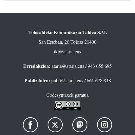
Tolosaldeko Komunikazio Taldea S.M.
San Esteban, 20 Tolosa 20400
tkt@ataria.eus
Erredakzioa:
ataria@ataria.eus
/ 943 655 695
Publizitatea:
publi@ataria.eus
/ 661 678 818
Codesyntaxek garatua