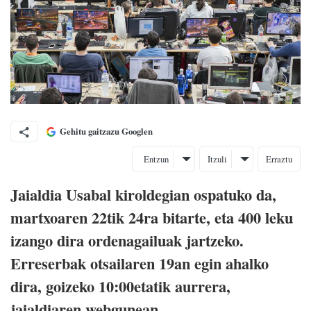
Gehitu gaitzazu Googlen
Entzun
Itzuli
Erraztu
Jaialdia Usabal kiroldegian ospatuko da,
martxoaren 22tik 24ra bitarte, eta 400 leku
izango dira ordenagailuak jartzeko.
Erreserbak otsailaren 19an egin ahalko
dira, goizeko 10:00etatik aurrera,
jaialdiaren webgunean.