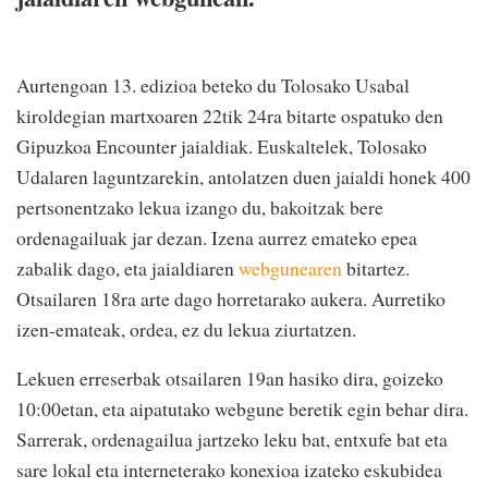
Aurtengoan 13. edizioa beteko du Tolosako Usabal
kiroldegian martxoaren 22tik 24ra bitarte ospatuko den
Gipuzkoa Encounter jaialdiak. Euskaltelek, Tolosako
Udalaren laguntzarekin, antolatzen duen jaialdi honek 400
pertsonentzako lekua izango du, bakoitzak bere
ordenagailuak jar dezan. Izena aurrez emateko epea
zabalik dago, eta jaialdiaren
webgunearen
bitartez.
Otsailaren 18ra arte dago horretarako aukera. Aurretiko
izen-emateak, ordea, ez du lekua ziurtatzen.
Lekuen erreserbak otsailaren 19an hasiko dira, goizeko
10:00etan, eta aipatutako webgune beretik egin behar dira.
Sarrerak, ordenagailua jartzeko leku bat, entxufe bat eta
sare lokal eta interneterako konexioa izateko eskubidea