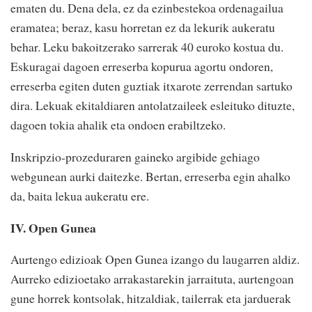
ematen du. Dena dela, ez da ezinbestekoa ordenagailua
eramatea; beraz, kasu horretan ez da lekurik aukeratu
behar. Leku bakoitzerako sarrerak 40 euroko kostua du.
Eskuragai dagoen erreserba kopurua agortu ondoren,
erreserba egiten duten guztiak itxarote zerrendan sartuko
dira. Lekuak ekitaldiaren antolatzaileek esleituko dituzte,
dagoen tokia ahalik eta ondoen erabiltzeko.
Inskripzio-prozeduraren gaineko argibide gehiago
webgunean aurki daitezke. Bertan, erreserba egin ahalko
da, baita lekua aukeratu ere.
IV. Open Gunea
Aurtengo edizioak Open Gunea izango du laugarren aldiz.
Aurreko edizioetako arrakastarekin jarraituta, aurtengoan
gune horrek kontsolak, hitzaldiak, tailerrak eta jarduerak