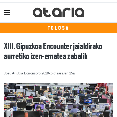
TOLOSA
XIII. Gipuzkoa Encounter jaialdirako
aurretiko izen-ematea zabalik
Josu Artutxa Dorronsoro
2019ko otsailaren 15a