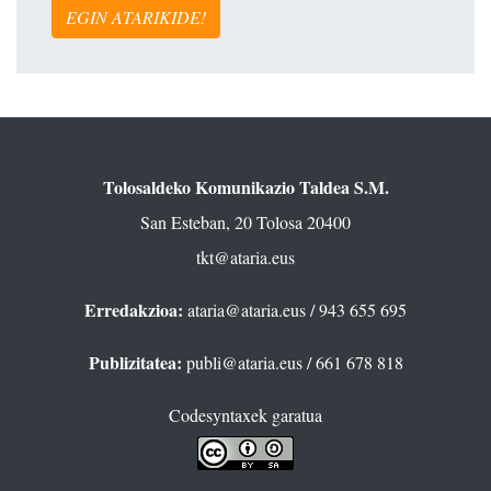
EGIN ATARIKIDE!
Tolosaldeko Komunikazio Taldea S.M.
San Esteban, 20 Tolosa 20400
tkt@ataria.eus
Erredakzioa:
ataria@ataria.eus
/ 943 655 695
Publizitatea:
publi@ataria.eus
/ 661 678 818
Codesyntaxek garatua