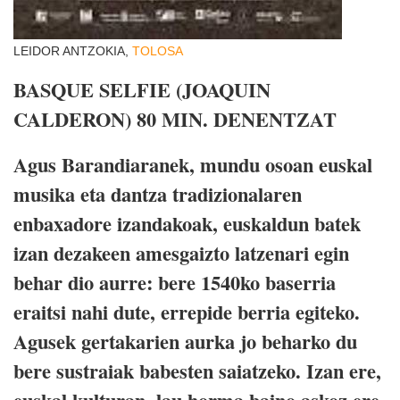
LEIDOR ANTZOKIA,
TOLOSA
BASQUE SELFIE (JOAQUIN
CALDERON) 80 MIN. DENENTZAT
Agus Barandiaranek, mundu osoan euskal
musika eta dantza tradizionalaren
enbaxadore izandakoak, euskaldun batek
izan dezakeen amesgaizto latzenari egin
behar dio aurre: bere 1540ko baserria
eraitsi nahi dute, errepide berria egiteko.
Agusek gertakarien aurka jo beharko du
bere sustraiak babesten saiatzeko. Izan ere,