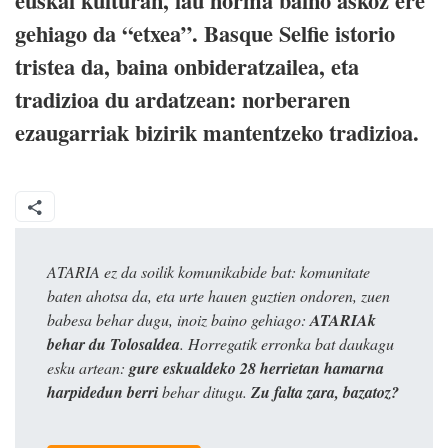
euskal kulturan, lau horma baino askoz ere
gehiago da “etxea”. Basque Selfie istorio
tristea da, baina onbideratzailea, eta
tradizioa du ardatzean: norberaren
ezaugarriak bizirik mantentzeko tradizioa.
ATARIA ez da soilik komunikabide bat: komunitate
baten ahotsa da, eta urte hauen guztien ondoren, zuen
babesa behar dugu, inoiz baino gehiago:
ATARIAk
behar du Tolosaldea
. Horregatik erronka bat daukagu
esku artean:
gure eskualdeko 28 herrietan hamarna
harpidedun berri
behar ditugu.
Zu falta zara, bazatoz?