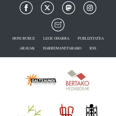
HONI BURUZ
LEGE OHARRA
PUBLIZITATEA
ARAUAK
HARREMANETARAKO
RSS