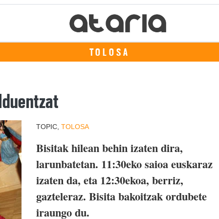
TOLOSA
elduentzat
TOPIC,
TOLOSA
Bisitak hilean behin izaten dira,
larunbatetan. 11:30eko saioa euskaraz
izaten da, eta 12:30ekoa, berriz,
gazteleraz. Bisita bakoitzak ordubete
iraungo du.