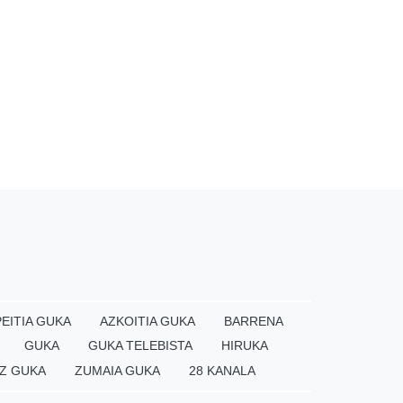
EITIA GUKA
AZKOITIA GUKA
BARRENA
GUKA
GUKA TELEBISTA
HIRUKA
Z GUKA
ZUMAIA GUKA
28 KANALA