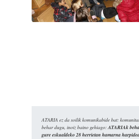
ATARIA ez da soilik komunikabide bat: komunitat
behar dugu, inoiz baino gehiago:
ATARIAk behar
gure eskualdeko 28 herrietan hamarna harpide