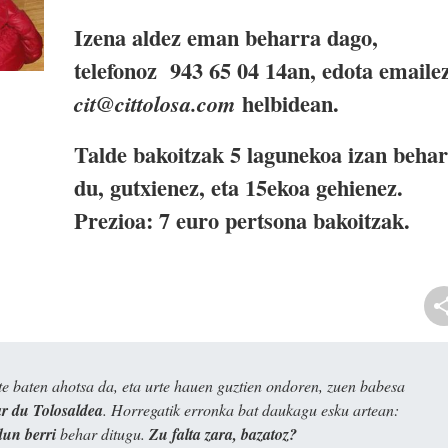
Izena aldez eman beharra dago,
telefonoz 943 65 04 14an, edota emaile
helbidean.
cit@cittolosa.com
Talde bakoitzak 5 lagunekoa izan behar
du, gutxienez, eta 15ekoa gehienez.
Prezioa: 7 euro pertsona bakoitzak.
e baten ahotsa da, eta urte hauen guztien ondoren, zuen babesa
 du Tolosaldea
. Horregatik erronka bat daukagu esku artean:
dun berri
behar ditugu.
Zu falta zara, bazatoz?