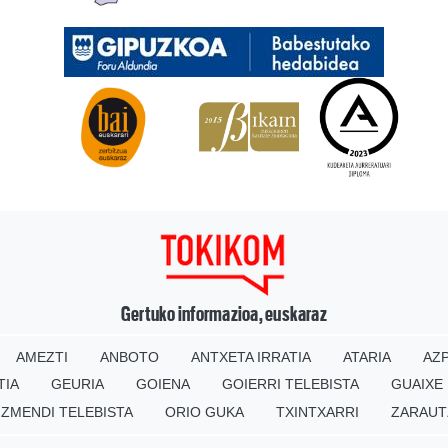
Gertuko informazioa, euskaraz
AMEZTI
ANBOTO
ANTXETA IRRATIA
ATARIA
AZP
TIA
GEURIA
GOIENA
GOIERRI TELEBISTA
GUAIXE
IZMENDI TELEBISTA
ORIO GUKA
TXINTXARRI
ZARAUT