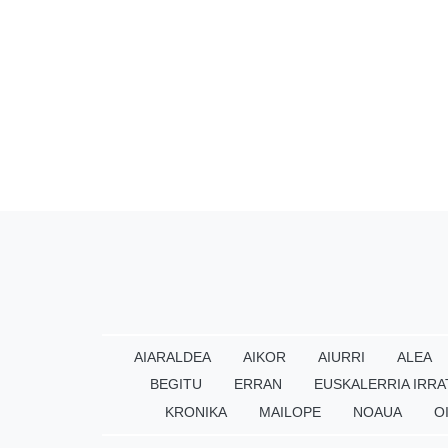
AIARALDEA
AIKOR
AIURRI
ALEA
BEGITU
ERRAN
EUSKALERRIA IRRA
KRONIKA
MAILOPE
NOAUA
O