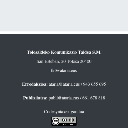
Tolosaldeko Komunikazio Taldea S.M.
San Esteban, 20 Tolosa 20400
tkt@ataria.eus
Erredakzioa:
ataria@ataria.eus
/ 943 655 695
Publizitatea:
publi@ataria.eus
/ 661 678 818
Codesyntaxek garatua