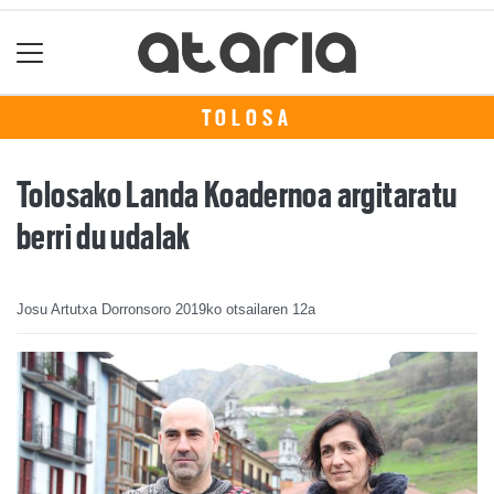
TOLOSA
Tolosako Landa Koadernoa argitaratu
berri du udalak
Josu Artutxa Dorronsoro
2019ko otsailaren 12a