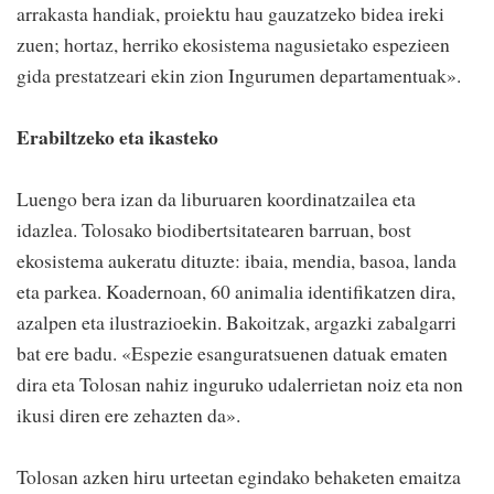
arrakasta handiak, proiektu hau gauzatzeko bidea ireki
zuen; hortaz, herriko ekosistema nagusietako espezieen
gida prestatzeari ekin zion Ingurumen departamentuak».
Erabiltzeko eta ikasteko
Luengo bera izan da liburuaren koordinatzailea eta
idazlea. Tolosako biodibertsitatearen barruan, bost
ekosistema aukeratu dituzte: ibaia, mendia, basoa, landa
eta parkea. Koadernoan, 60 animalia identifikatzen dira,
azalpen eta ilustrazioekin. Bakoitzak, argazki zabalgarri
bat ere badu. «Espezie esanguratsuenen datuak ematen
dira eta Tolosan nahiz inguruko udalerrietan noiz eta non
ikusi diren ere zehazten da».
Tolosan azken hiru urteetan egindako behaketen emaitza