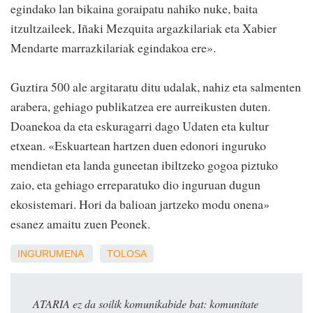
egindako lan bikaina goraipatu nahiko nuke, baita
itzultzaileek, Iñaki Mezquita argazkilariak eta Xabier
Mendarte marrazkilariak egindakoa ere».
Guztira 500 ale argitaratu ditu udalak, nahiz eta salmenten
arabera, gehiago publikatzea ere aurreikusten duten.
Doanekoa da eta eskuragarri dago Udaten eta kultur
etxean. «Eskuartean hartzen duen edonori inguruko
mendietan eta landa guneetan ibiltzeko gogoa piztuko
zaio, eta gehiago erreparatuko dio inguruan dugun
ekosistemari. Hori da balioan jartzeko modu onena»
esanez amaitu zuen Peonek.
INGURUMENA
TOLOSA
ATARIA ez da soilik komunikabide bat: komunitate