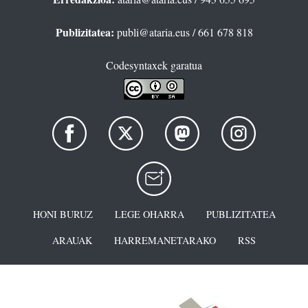
Publizitatea:
publi@ataria.eus
/ 661 678 818
Codesyntaxek garatua
HONI BURUZ
LEGE OHARRA
PUBLIZITATEA
ARAUAK
HARREMANETARAKO
RSS