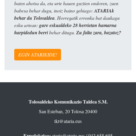
baten ahotsa da, eta urte hauen guztien ondoren, zuen
babesa behar dugu, inoiz baino gehiago:
ATARIAk
behar du Tolosaldea
. Horregatik erronka bat daukagu
esku artean:
gure eskualdeko 28 herrietan hamarna
harpidedun berri
behar ditugu.
Zu falta zara, bazatoz?
EGIN ATARIKIDE!
Tolosaldeko Komunikazio Taldea S.M.
San Esteban, 20 Tolosa 20400
tkt@ataria.eus
Erredakzioa:
ataria@ataria.eus
/ 943 655 695