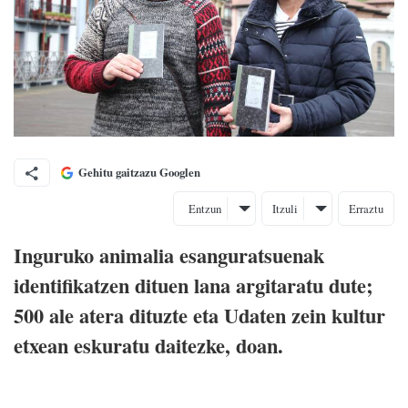
Gehitu gaitzazu Googlen
Entzun
Itzuli
Erraztu
Inguruko animalia esanguratsuenak
identifikatzen dituen lana argitaratu dute;
500 ale atera dituzte eta Udaten zein kultur
etxean eskuratu daitezke, doan.