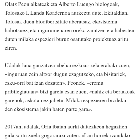
Olatz Peon alkateak eta Alberto Luengo biologoak,
Tolosako I. Landa Koadernoa aurkeztu dute. Ekitaldian,
Tolosak duen biodibertsitate aberatsaz, ekosistema
baliotsuez, eta ingurumenaren oreka zaintzen eta babesten
duten milaka espezieri buruz osatutako proiektuaz aritu
ziren.
Udalak lana gauzatzea «beharrezkoa» zela erabaki zuen,
«inguruan zein altxor dugun ezagutzeko, eta bisitariek,
esku-orri bat izan dezaten». Peonek, «eremu
pribilegiatuan» bizi garela esan zuen, «nahiz eta bertakoak
garenok, askotan ez jabetu. Milaka espezieren bizileku
den ekosistema jakin baten parte gara».
2017an, udalak, Oria ibaian aurki daitezkeen hegaztien
gida sortu zuela gogorarazi zuten. «Lan horrek izandako