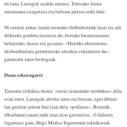
da lana. Luengok azaldu zuenez, Tolosako fauna
aniztasuna ezagutzea eta balioan jartzea nahi dute.
90 orritan zehar, landa eremuko ibilbideetatik lasai eta adi
ibiltzeko gonbita luzatzen du, bertako bioaniztasuna
behatzeko, ikasiz eta gozatuz. «Herriko ekosistema
desberdinetara gerturatzeko aitzakia eskaintzen du»,
gaineratu zuen biologoak.
Doan eskuragarri
Tamaina txikikoa denez, «erraz eramateko modukoa» dela
esan zuen. Luengok aitortu zuen era berean, egin dituen
lan guztien artean hau izan dela «politena». Bestetik,
elkarlanari eman nahi izan zion garrantzia. «Udalaren
laguntzaz gain, Iñigo Muñoz Ingurumen teknikariak