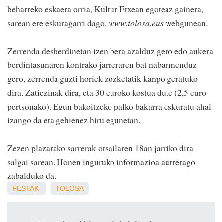
beharreko eskaera orria, Kultur Etxean egoteaz gainera,
sarean ere eskuragarri dago,
www.tolosa.eus
webgunean.
Zerrenda desberdinetan izen bera azalduz gero edo aukera
berdintasunaren kontrako jarreraren bat nabarmenduz
gero, zerrenda guzti horiek zozketatik kanpo geratuko
dira. Zatiezinak dira, eta 30 euroko kostua dute (2,5 euro
pertsonako). Egun bakoitzeko palko bakarra eskuratu ahal
izango da eta gehienez hiru egunetan.
Zezen plazarako sarrerak otsailaren 18an jarriko dira
salgai sarean. Honen inguruko informazioa aurrerago
zabalduko da.
FESTAK
TOLOSA