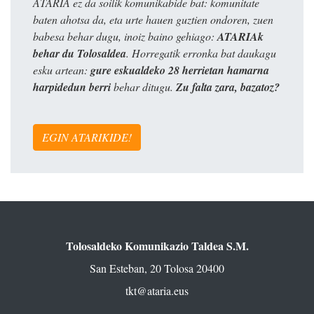
ATARIA ez da soilik komunikabide bat: komunitate
baten ahotsa da, eta urte hauen guztien ondoren, zuen
babesa behar dugu, inoiz baino gehiago:
ATARIAk
behar du Tolosaldea
. Horregatik erronka bat daukagu
esku artean:
gure eskualdeko 28 herrietan hamarna
harpidedun berri
behar ditugu.
Zu falta zara, bazatoz?
EGIN ATARIKIDE!
Tolosaldeko Komunikazio Taldea S.M.
San Esteban, 20 Tolosa 20400
tkt@ataria.eus