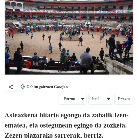
Gehitu gaitzazu Googlen
Entzun
Itzuli
Erraztu
Asteazkena bitarte egongo da zabalik izen-
ematea, eta ostegunean egingo da zozketa.
Zezen plazarako sarrerak, berriz,