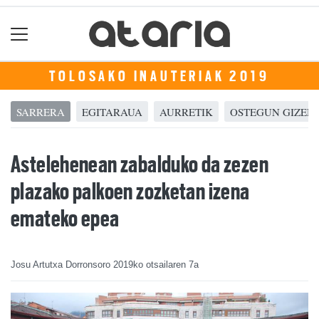
TOLOSAKO INAUTERIAK 2019
SARRERA
EGITARAUA
AURRETIK
OSTEGUN GIZEN
Astelehenean zabalduko da zezen
plazako palkoen zozketan izena
emateko epea
Josu Artutxa Dorronsoro
2019ko otsailaren 7a