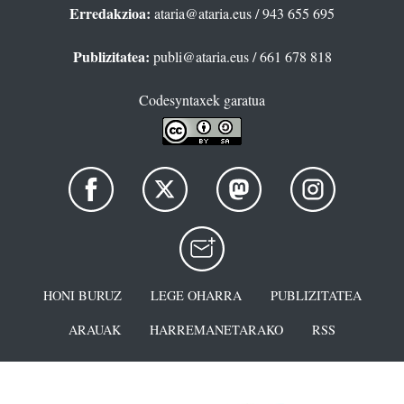
Erredakzioa:
ataria@ataria.eus
/ 943 655 695
Publizitatea:
publi@ataria.eus
/ 661 678 818
Codesyntaxek garatua
HONI BURUZ
LEGE OHARRA
PUBLIZITATEA
ARAUAK
HARREMANETARAKO
RSS