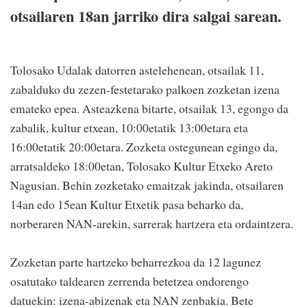
otsailaren 18an jarriko dira salgai sarean.
Tolosako Udalak datorren astelehenean, otsailak 11,
zabalduko du zezen-festetarako palkoen zozketan izena
emateko epea. Asteazkena bitarte, otsailak 13, egongo da
zabalik, kultur etxean, 10:00etatik 13:00etara eta
16:00etatik 20:00etara. Zozketa ostegunean egingo da,
arratsaldeko 18:00etan, Tolosako Kultur Etxeko Areto
Nagusian. Behin zozketako emaitzak jakinda, otsailaren
14an edo 15ean Kultur Etxetik pasa beharko da,
norberaren NAN-arekin, sarrerak hartzera eta ordaintzera.
Zozketan parte hartzeko beharrezkoa da 12 lagunez
osatutako taldearen zerrenda betetzea ondorengo
datuekin: izena-abizenak eta NAN zenbakia. Bete