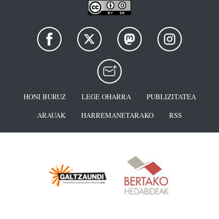
HONI BURUZ
LEGE OHARRA
PUBLIZITATEA
ARAUAK
HARREMANETARAKO
RSS