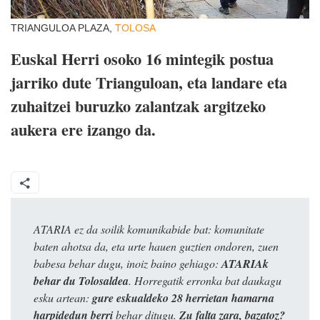
TRIANGULOA PLAZA,
TOLOSA
Euskal Herri osoko 16 mintegik postua
jarriko dute Trianguloan, eta landare eta
zuhaitzei buruzko zalantzak argitzeko
aukera ere izango da.
ATARIA ez da soilik komunikabide bat: komunitate
baten ahotsa da, eta urte hauen guztien ondoren, zuen
babesa behar dugu, inoiz baino gehiago:
ATARIAk
behar du Tolosaldea
. Horregatik erronka bat daukagu
esku artean:
gure eskualdeko 28 herrietan hamarna
harpidedun berri
behar ditugu.
Zu falta zara, bazatoz?