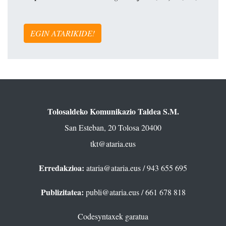
EGIN ATARIKIDE!
Tolosaldeko Komunikazio Taldea S.M.
San Esteban, 20 Tolosa 20400
tkt@ataria.eus
Erredakzioa:
ataria@ataria.eus
/ 943 655 695
Publizitatea:
publi@ataria.eus
/ 661 678 818
Codesyntaxek garatua