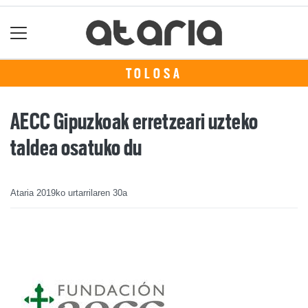
TOLOSA
AECC Gipuzkoak erretzeari uzteko
taldea osatuko du
Ataria
2019ko urtarrilaren 30a