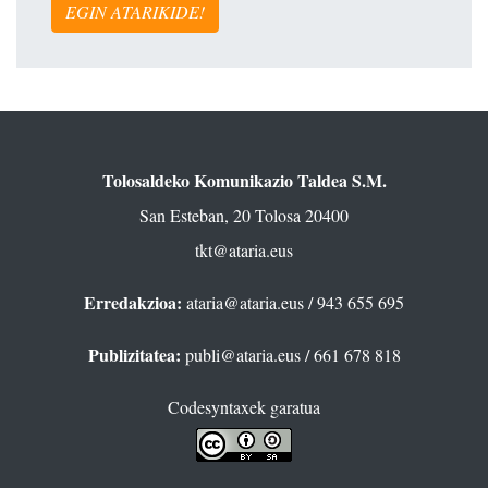
EGIN ATARIKIDE!
Tolosaldeko Komunikazio Taldea S.M.
San Esteban, 20 Tolosa 20400
tkt@ataria.eus
Erredakzioa:
ataria@ataria.eus
/ 943 655 695
Publizitatea:
publi@ataria.eus
/ 661 678 818
Codesyntaxek garatua