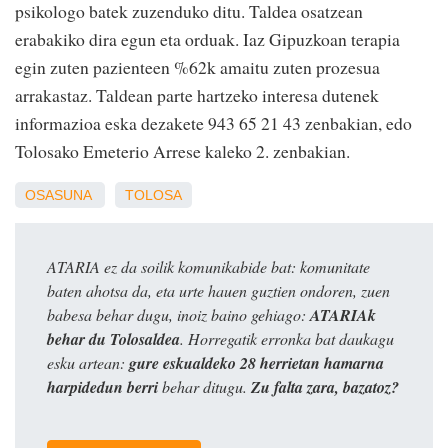
psikologo batek zuzenduko ditu. Taldea osatzean
erabakiko dira egun eta orduak. Iaz Gipuzkoan terapia
egin zuten pazienteen %62k amaitu zuten prozesua
arrakastaz. Taldean parte hartzeko interesa dutenek
informazioa eska dezakete 943 65 21 43 zenbakian, edo
Tolosako Emeterio Arrese kaleko 2. zenbakian.
OSASUNA
TOLOSA
ATARIA ez da soilik komunikabide bat: komunitate
baten ahotsa da, eta urte hauen guztien ondoren, zuen
babesa behar dugu, inoiz baino gehiago:
ATARIAk
behar du Tolosaldea
. Horregatik erronka bat daukagu
esku artean:
gure eskualdeko 28 herrietan hamarna
harpidedun berri
behar ditugu.
Zu falta zara, bazatoz?