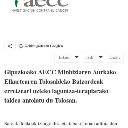
Gehitu gaitzazu Googlen
Entzun
Itzuli
Erraztu
Gipuzkoako AECC Minbiziaren Aurkako
Elkartearen Tolosaldeko Batzordeak
erretzeari uzteko laguntza-terapiarako
taldea antolatu du Tolosan.
Saioak doakoak izango dira eta tabakismoan aditua den