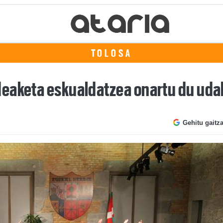
TOLOSA
deaketa eskualdatzea onartu du uda
Gehitu gaitz