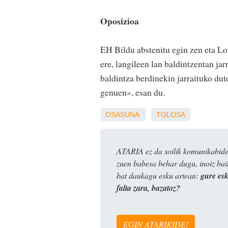
Oposizioa
EH Bildu abstenitu egin zen eta Lo
ere, langileen lan baldintzentan ja
baldintza berdinekin jarraituko dut
genuen», esan du.
OSASUNA
TOLOSA
ATARIA ez da soilik komunikabide 
zuen babesa behar dugu, inoiz ba
bat daukagu esku artean:
gure es
falta zara, bazatoz?
EGIN ATARIKIDE!