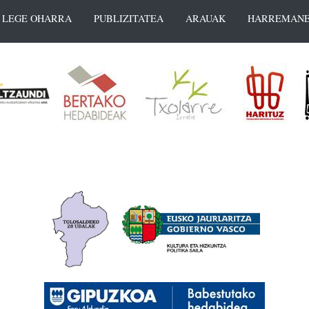
LEGE OHARRA
PUBLIZITATEA
ARAUAK
HARREMANE