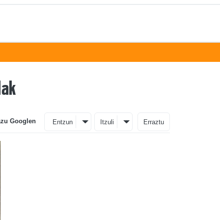
lak
azu Googlen
Entzun
Itzuli
Erraztu