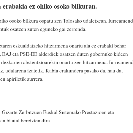
 erabakia ez ohiko osoko bilkuran.
hiko osoko bilkura ospatu zen Tolosako udaletxean. Iurreamend
ntuk osatzen zuten eguneko gai zerrenda.
taren eskualdatzeko hitzarmena onartu ala ez erabaki behar
, EAJ eta PSE-EE alderdiek osatzen duten gobernuko kideen
rdezkarien abstentzioarekin onartu zen hitzarmena. Iurreamend
z, udalarena izatetik, Kabia erakundera pasako da, hau da,
n apiriletik aurrera.
n Gizarte Zerbitzuen Euskal Sistemako Prestazioen eta
n bi atal bereizten dira.