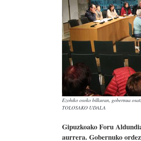
Ezohiko osoko bilkuran, gobernua osatz
TOLOSAKO UDALA
Gipuzkoako Foru Aldundiar
aurrera. Gobernuko ordezk