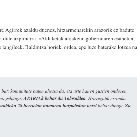
re Agirrek azaldu duenez, hitzarmenarekin arazorik ez badute
rri dute azpimarra. «Aldaketak aldaketa, gobernuaren esanetan,
e langileek. Baldintza horiek, ordea, epe luze baterako lotzea n
bat: komunitate baten ahotsa da, eta urte hauen guztien ondoren,
ino gehiago:
ATARIAk behar du Tolosaldea
. Horregatik erronka
kualdeko 28 herrietan hamarna harpidedun berri
behar ditugu.
Zu