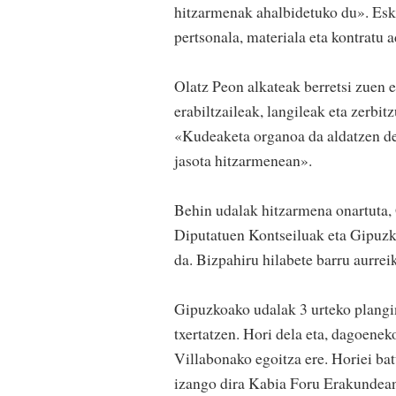
hitzarmenak ahalbidetuko du». Esku
pertsonala, materiala eta kontratu 
Olatz Peon alkateak berretsi zuen 
erabiltzaileak, langileak eta zerbi
«Kudeaketa organoa da aldatzen den
jasota hitzarmenean».
Behin udalak hitzarmena onartuta,
Diputatuen Kontseiluak eta Gipuzk
da. Bizpahiru hilabete barru aurrei
Gipuzkoako udalak 3 urteko plangin
txertatzen. Hori dela eta, dagoenek
Villabonako egoitza ere. Horiei bat
izango dira Kabia Foru Erakundea