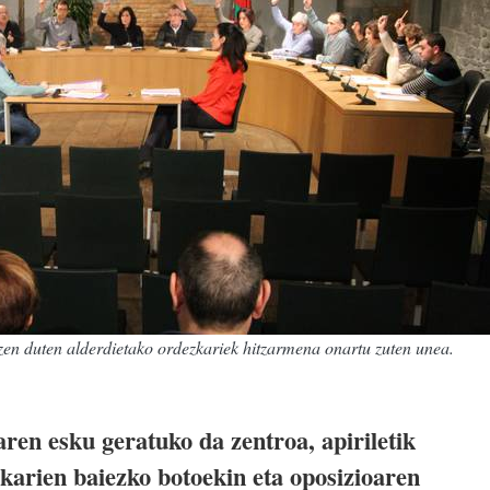
en duten alderdietako ordezkariek hitzarmena onartu zuten unea.
en esku geratuko da zentroa, apiriletik
arien baiezko botoekin eta oposizioaren