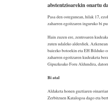
abstentzioarekin onartu da
Pasa den ostegunean, hilak 17, ezo
zaharren egoitzaren inguruko bi pu
Hain zuzen ere, zentroaren kudeake
zuten udaleko alderdiek. Azkenean
baiezko botoekin eta EH Bilduko o
zaharren egoitzaren kudeaketa bera
Gipuzkoako Foru Aldundira, datorre
Bi atal
Aldaketa honen guztiaren oinarria
Zerbitzuen Katalogoa dago eta berta