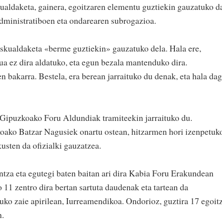
aldaketa, gainera, egoitzaren elementu guztiekin gauzatuko d
administratiboen eta ondarearen subrogazioa.
eskualdaketa «berme guztiekin» gauzatuko dela. Hala ere,
tzua ez dira aldatuko, eta egun bezala mantenduko dira.
 bakarra. Bestela, era berean jarraituko du denak, eta hala da
 Gipuzkoako Foru Aldundiak tramiteekin jarraituko du.
oako Batzar Nagusiek onartu ostean, hitzarmen hori izenpetuk
kusten da ofizialki gauzatzea.
tza eta egutegi baten baitan ari dira Kabia Foru Erakundean
o 11 zentro dira bertan sartuta daudenak eta tartean da
uko zaie apirilean, Iurreamendikoa. Ondorioz, guztira 17 egoit
n.