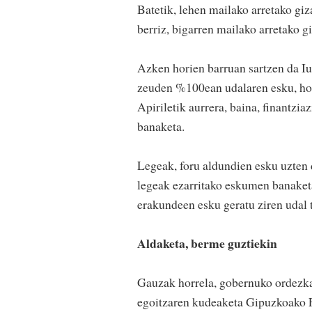
Batetik, lehen mailako arretako gi
berriz, bigarren mailako arretako g
Azken horien barruan sartzen da Iu
zeuden %100ean udalaren esku, hori
Apiriletik aurrera, baina, finantzi
banaketa.
Legeak, foru aldundien esku uzten 
legeak ezarritako eskumen banaket
erakundeen esku geratu ziren udal t
Aldaketa, berme guztiekin
Gauzak horrela, gobernuko ordezkar
egoitzaren kudeaketa Gipuzkoako Fo