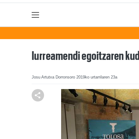
Iurreamendi egoitzaren ku
Josu Artutxa Dorronsoro
2019ko urtarrilaren 23a