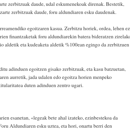
zarte zerbitzuak daude, udal eskumenekoak direnak. Bestetik,
izarte zerbitzuak daude, foru aldundiaren esku daudenak.
rreamendiko egoitzaren kasua. Zerbitzu horiek, ordea, lehen ez
en finantzaketak foru aldundiarekin batera bideratzen zirelak
azio aldetik eta kudeaketa aldetik %100ean egingo da zerbitzuen
ditu adinduen egoitzen gisako zerbitzuak, eta kasu batzuetan,
aren aurretik, jada udalen edo egoitza horien menpeko
itularitatea duten adinduen zentro ugari.
ien esanetan, «legeak bete ahal izateko, ezinbestekoa da
ru Aldundiaren esku uztea, eta hori, onartu berri den