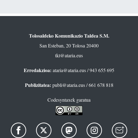
Tolosaldeko Komunikazio Taldea S.M.
San Esteban, 20 Tolosa 20400
tkt@ataria.eus
Erredakzioa:
ataria@ataria.eus
/ 943 655 695
Publizitatea:
publi@ataria.eus
/ 661 678 818
Codesyntaxek garatua