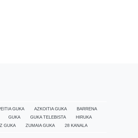
EITIA GUKA
AZKOITIA GUKA
BARRENA
GUKA
GUKA TELEBISTA
HIRUKA
Z GUKA
ZUMAIA GUKA
28 KANALA