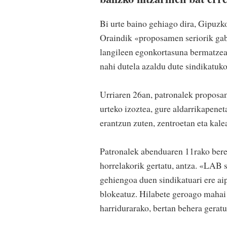
Bi urte baino gehiago dira, Gipuzk
Oraindik «proposamen seriorik gabe
langileen egonkortasuna bermatzea, 
nahi dutela azaldu dute sindikatuko
Urriaren 26an, patronalek proposam
urteko izoztea, gure aldarrikapene
erantzun zuten, zentroetan eta kale
Patronalek abenduaren 11rako bere
horrelakorik gertatu, antza. «LAB s
gehiengoa duen sindikatuari ere ai
blokeatuz. Hilabete geroago mahai n
harridurarako, bertan behera geratu