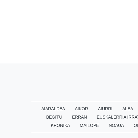
AIARALDEA
AIKOR
AIURRI
ALEA
BEGITU
ERRAN
EUSKALERRIA IRRA
KRONIKA
MAILOPE
NOAUA
O