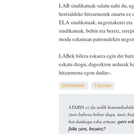
LAB sindikatuak salatu nahi du, eg
herrialdeko hitzarmenik onartu ez d
ELA sindikatuak, negoziaketei eta s
sindikatuak, behin eta berriz, erre
modu ezkutuan patronalekin negozia
LABek bilera eskaera egin die batz
eskatu diogu, dagozkion ardurak ha
hitzarmena egon dadin».
EKONOMIA
TOLOSA
ATARIA ez da soilik komunikabide 
zuen babesa behar dugu, inoiz ba
bat daukagu esku artean:
gure es
falta zara, bazatoz?