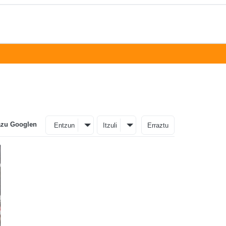
azu Googlen
Entzun
Itzuli
Erraztu