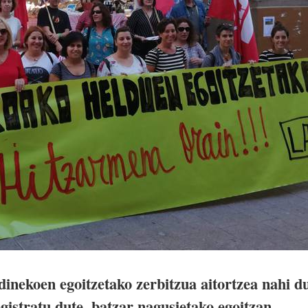
inekoen egoitzetako zerbitzua aitortzea nahi d
gistratu dute, batzar nagusietako egoitzan.