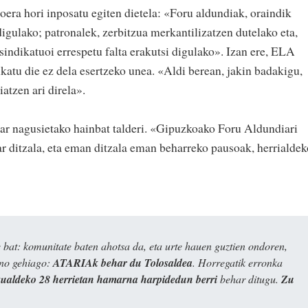
oera hori inposatu egiten dietela: «Foru aldundiak, oraindik
igulako; patronalek, zerbitzua merkantilizatzen dutelako eta,
indikatuoi errespetu falta erakutsi digulako». Izan ere, ELA
pikatu die ez dela esertzeko unea. «Aldi berean, jakin badakigu,
tzen ari direla».
ar nagusietako hainbat talderi. «Gipuzkoako Foru Aldundiari
r ditzala, eta eman ditzala eman beharreko pausoak, herrialdek
bat: komunitate baten ahotsa da, eta urte hauen guztien ondoren,
ino gehiago:
ATARIAk behar du Tolosaldea
. Horregatik erronka
kualdeko 28 herrietan hamarna harpidedun berri
behar ditugu.
Zu