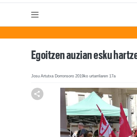
Egoitzen auzian esku hartz
Josu Artutxa Dorronsoro
2019ko urtarrilaren 17a