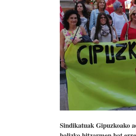
Sindikatuak Gipuzkoako ad
balizko hitzarmen bat erre