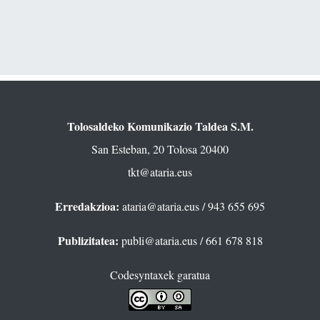
Tolosaldeko Komunikazio Taldea S.M.
San Esteban, 20 Tolosa 20400
tkt@ataria.eus
Erredakzioa:
ataria@ataria.eus
/ 943 655 695
Publizitatea:
publi@ataria.eus
/ 661 678 818
Codesyntaxek garatua