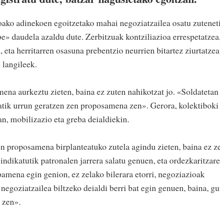
oako adinekoen egoitzetako mahai negoziatzailea osatu zutenet
» daudela azaldu dute. Zerbitzuak kontziliazioa errespetatzea
eta herritarren osasuna prebentzio neurrien bitartez ziurtatzea
 langileek.
ena aurkeztu zieten, baina ez zuten nahikotzat jo. «Soldatetan
tatik urrun geratzen zen proposamena zen». Gerora, kolektiboki
an, mobilizazio eta greba deialdiekin.
n proposamena birplanteatuko zutela agindu zieten, baina ez z
indikatutik patronalen jarrera salatu genuen, eta ordezkaritzar
pamena egin genion, ez zelako bilerara etorri, negoziazioak
egoziatzailea biltzeko deialdi berri bat egin genuen, baina, gu
 zen».