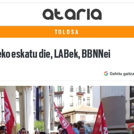
TOLOSA
eko eskatu die, LABek, BBNNei
Gehitu gaitz