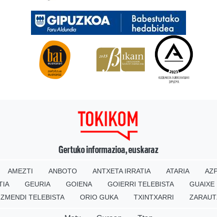
Gertuko informazioa, euskaraz
AMEZTI
ANBOTO
ANTXETA IRRATIA
ATARIA
AZP
TIA
GEURIA
GOIENA
GOIERRI TELEBISTA
GUAIXE
IZMENDI TELEBISTA
ORIO GUKA
TXINTXARRI
ZARAUT