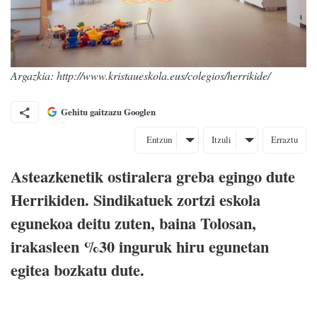
Argazkia: http://www.kristaueskola.eus/colegios/herrikide/
Gehitu gaitzazu Googlen
Entzun
Itzuli
Erraztu
Asteazkenetik ostiralera greba egingo dute
Herrikiden. Sindikatuek zortzi eskola
egunekoa deitu zuten, baina Tolosan,
irakasleen %30 inguruk hiru egunetan
egitea bozkatu dute.