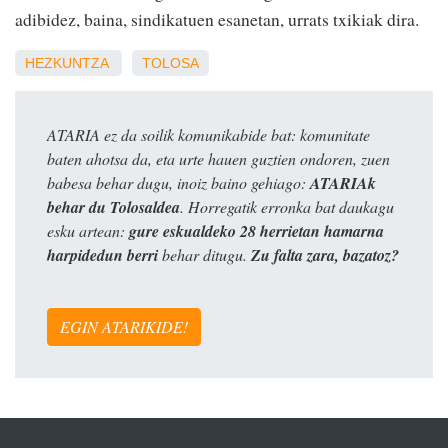
adibidez, baina, sindikatuen esanetan, urrats txikiak dira.
HEZKUNTZA
TOLOSA
ATARIA ez da soilik komunikabide bat: komunitate
baten ahotsa da, eta urte hauen guztien ondoren, zuen
babesa behar dugu, inoiz baino gehiago:
ATARIAk
behar du Tolosaldea
. Horregatik erronka bat daukagu
esku artean:
gure eskualdeko 28 herrietan hamarna
harpidedun berri
behar ditugu.
Zu falta zara, bazatoz?
EGIN ATARIKIDE!