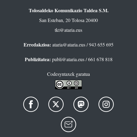
Tolosaldeko Komunikazio Taldea S.M.
San Esteban, 20 Tolosa 20400
tkt@ataria.eus
Erredakzioa:
ataria@ataria.eus
/ 943 655 695
Publizitatea:
publi@ataria.eus
/ 661 678 818
Codesyntaxek garatua