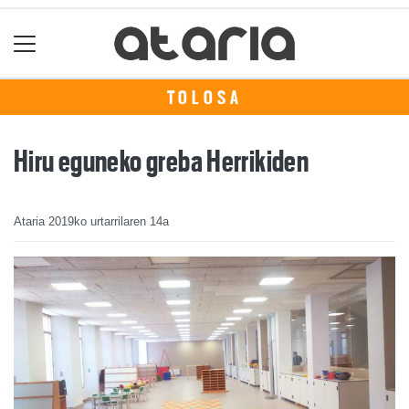
TOLOSA
Hiru eguneko greba Herrikiden
Ataria
2019ko urtarrilaren 14a