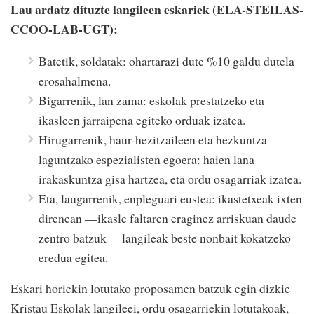
Lau ardatz dituzte langileen eskariek (ELA-STEILAS-
CCOO-LAB-UGT):
Batetik, soldatak: ohartarazi dute %10 galdu dutela
erosahalmena.
Bigarrenik, lan zama: eskolak prestatzeko eta
ikasleen jarraipena egiteko orduak izatea.
Hirugarrenik, haur-hezitzaileen eta hezkuntza
laguntzako espezialisten egoera: haien lana
irakaskuntza gisa hartzea, eta ordu osagarriak izatea.
Eta, laugarrenik, enpleguari eustea: ikastetxeak ixten
direnean —ikasle faltaren eraginez arriskuan daude
zentro batzuk— langileak beste nonbait kokatzeko
eredua egitea.
Eskari horiekin lotutako proposamen batzuk egin dizkie
Kristau Eskolak langileei, ordu osagarriekin lotutakoak,