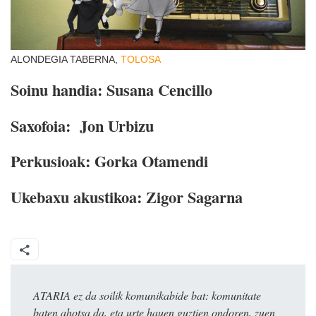
ALONDEGIA TABERNA,
TOLOSA
Soinu handia: Susana Cencillo
Saxofoia: Jon Urbizu
Perkusioak: Gorka Otamendi
Ukebaxu akustikoa: Zigor Sagarna
ATARIA ez da soilik komunikabide bat: komunitate
baten ahotsa da, eta urte hauen guztien ondoren, zuen