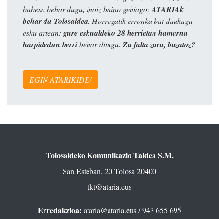
babesa behar dugu, inoiz baino gehiago:
ATARIAk
behar du Tolosaldea
. Horregatik erronka bat daukagu
esku artean:
gure eskualdeko 28 herrietan hamarna
harpidedun berri
behar ditugu.
Zu falta zara, bazatoz?
EGIN ATARIKIDE!
Tolosaldeko Komunikazio Taldea S.M.
San Esteban, 20 Tolosa 20400
tkt@ataria.eus
Erredakzioa:
ataria@ataria.eus
/ 943 655 695