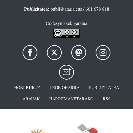
Publizitatea:
publi@ataria.eus
/ 661 678 818
Codesyntaxek garatua
HONI BURUZ
LEGE OHARRA
PUBLIZITATEA
ARAUAK
HARREMANETARAKO
RSS