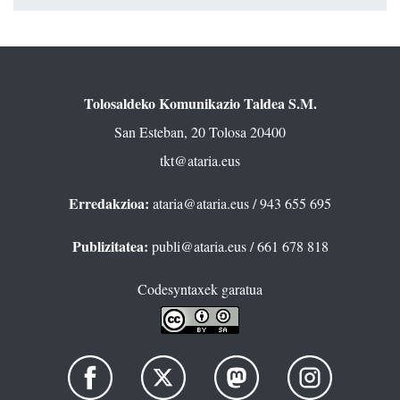
Tolosaldeko Komunikazio Taldea S.M.
San Esteban, 20 Tolosa 20400
tkt@ataria.eus
Erredakzioa:
ataria@ataria.eus
/ 943 655 695
Publizitatea:
publi@ataria.eus
/ 661 678 818
Codesyntaxek garatua