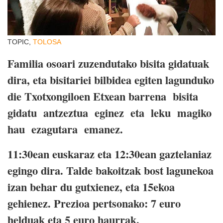
TOPIC,
TOLOSA
Familia osoari zuzendutako bisita gidatuak
dira, eta bisitariei bilbidea egiten lagunduko
die Txotxongiloen Etxean barrena bisita
gidatu antzeztua eginez eta leku magiko
hau ezagutara emanez.
11:30ean euskaraz eta 12:30ean gaztelaniaz
egingo dira. Talde bakoitzak bost lagunekoa
izan behar du gutxienez, eta 15ekoa
gehienez. Prezioa pertsonako: 7 euro
helduak eta 5 euro haurrak.