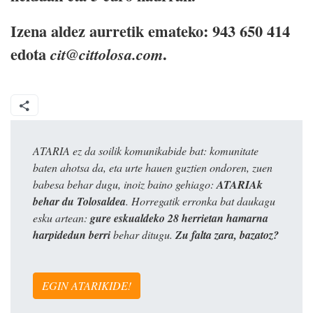
Izena aldez aurretik emateko: 943 650 414
edota
.
cit@cittolosa.com
ATARIA ez da soilik komunikabide bat: komunitate
baten ahotsa da, eta urte hauen guztien ondoren, zuen
babesa behar dugu, inoiz baino gehiago:
ATARIAk
behar du Tolosaldea
. Horregatik erronka bat daukagu
esku artean:
gure eskualdeko 28 herrietan hamarna
harpidedun berri
behar ditugu.
Zu falta zara, bazatoz?
EGIN ATARIKIDE!