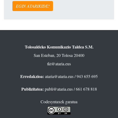
EGIN ATARIKIDE!
Tolosaldeko Komunikazio Taldea S.M.
San Esteban, 20 Tolosa 20400
tkt@ataria.eus
Erredakzioa:
ataria@ataria.eus
/ 943 655 695
Publizitatea:
publi@ataria.eus
/ 661 678 818
Codesyntaxek garatua