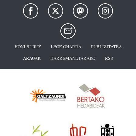
HONI BURUZ
LEGE OHARRA
PUBLIZITATEA
ARAUAK
HARREMANETARAKO
RSS