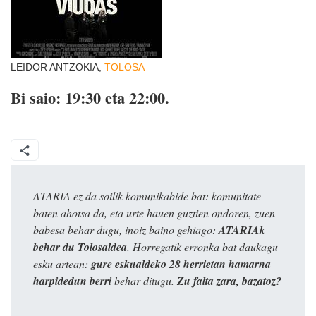
LEIDOR ANTZOKIA,
TOLOSA
Bi saio: 19:30 eta 22:00.
ATARIA ez da soilik komunikabide bat: komunitate
baten ahotsa da, eta urte hauen guztien ondoren, zuen
babesa behar dugu, inoiz baino gehiago:
ATARIAk
behar du Tolosaldea
. Horregatik erronka bat daukagu
esku artean:
gure eskualdeko 28 herrietan hamarna
harpidedun berri
behar ditugu.
Zu falta zara, bazatoz?