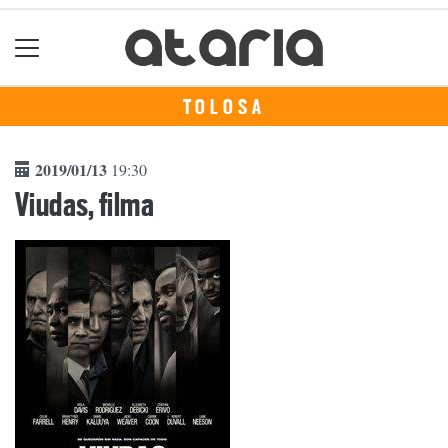
TOLOSA
2019/01/13
19:30
Viudas, filma