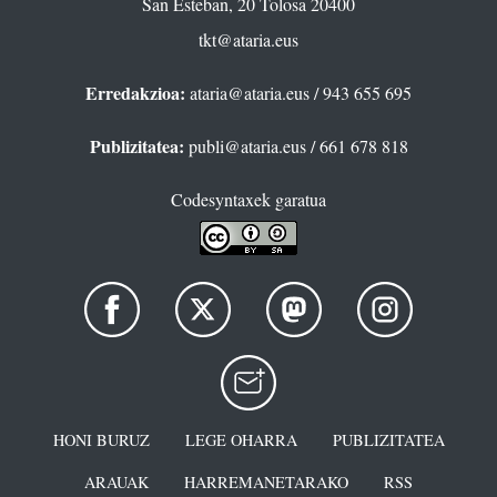
San Esteban, 20 Tolosa 20400
tkt@ataria.eus
Erredakzioa:
ataria@ataria.eus
/ 943 655 695
Publizitatea:
publi@ataria.eus
/ 661 678 818
Codesyntaxek garatua
HONI BURUZ
LEGE OHARRA
PUBLIZITATEA
ARAUAK
HARREMANETARAKO
RSS