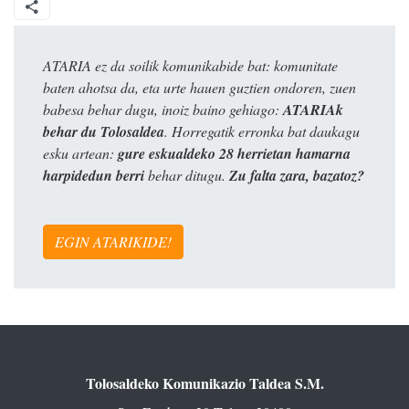
ATARIA ez da soilik komunikabide bat: komunitate
baten ahotsa da, eta urte hauen guztien ondoren, zuen
babesa behar dugu, inoiz baino gehiago:
ATARIAk
behar du Tolosaldea
. Horregatik erronka bat daukagu
esku artean:
gure eskualdeko 28 herrietan hamarna
harpidedun berri
behar ditugu.
Zu falta zara, bazatoz?
EGIN ATARIKIDE!
Tolosaldeko Komunikazio Taldea S.M.