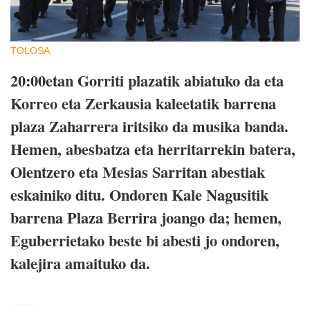
TOLOSA
20:00etan Gorriti plazatik abiatuko da eta
Korreo eta Zerkausia kaleetatik barrena
plaza Zaharrera iritsiko da musika banda.
Hemen, abesbatza eta herritarrekin batera,
Olentzero eta Mesias Sarritan abestiak
eskainiko ditu. Ondoren Kale Nagusitik
barrena Plaza Berrira joango da; hemen,
Eguberrietako beste bi abesti jo ondoren,
kalejira amaituko da.