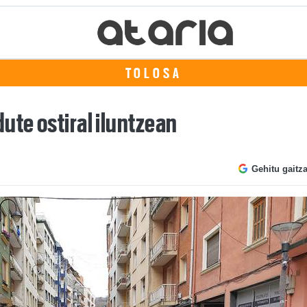
TOLOSA
ute ostiral iluntzean
Gehitu gaitz