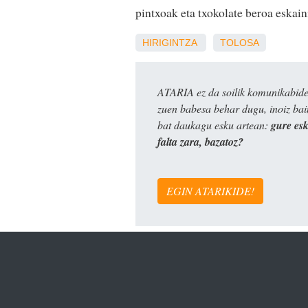
pintxoak eta txokolate beroa eskain
HIRIGINTZA
TOLOSA
ATARIA ez da soilik komunikabide 
zuen babesa behar dugu, inoiz ba
bat daukagu esku artean:
gure es
falta zara, bazatoz?
EGIN ATARIKIDE!