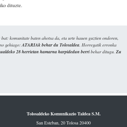
iko dituzte.
bat: komunitate baten ahotsa da, eta urte hauen guztien ondoren,
ino gehiago:
ATARIAk behar du Tolosaldea
. Horregatik erronka
kualdeko 28 herrietan hamarna harpidedun berri
behar ditugu.
Zu
Tolosaldeko Komunikazio Taldea S.M.
San Esteban, 20 Tolosa 20400