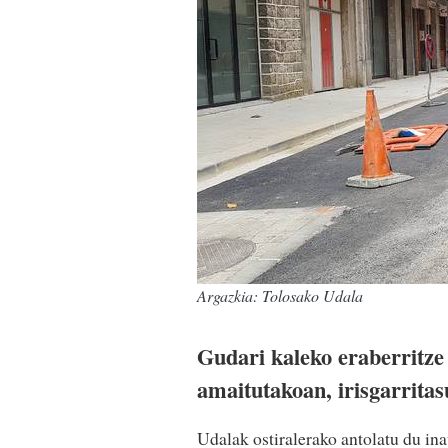
Argazkia: Tolosako Udala
Gudari kaleko eraberritze 
amaitutakoan, irisgarrita
Udalak ostiralerako antolatu du in