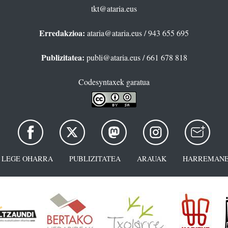
tkt@ataria.eus
Erredakzioa:
ataria@ataria.eus
/ 943 655 695
Publizitatea:
publi@ataria.eus
/ 661 678 818
Codesyntaxek garatua
LEGE OHARRA
PUBLIZITATEA
ARAUAK
HARREMANE