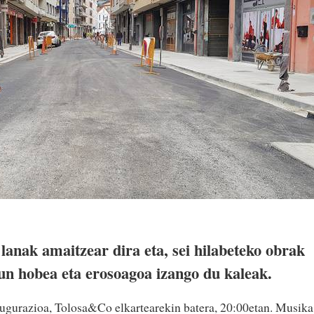
lanak amaitzear dira eta, sei hilabeteko obrak
sun hobea eta erosoagoa izango du kaleak.
augurazioa, Tolosa&Co elkartearekin batera, 20:00etan. Musika