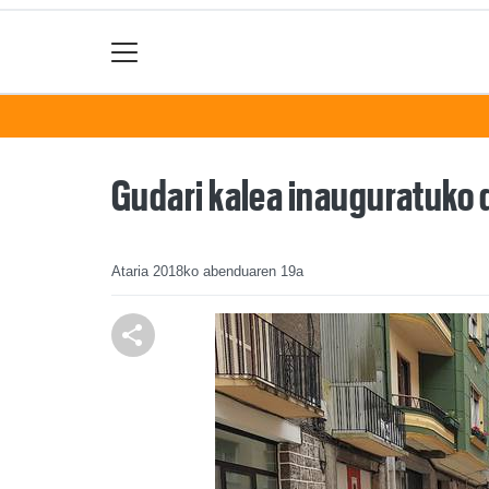
Gudari kalea inauguratuko d
Ataria
2018ko abenduaren 19a