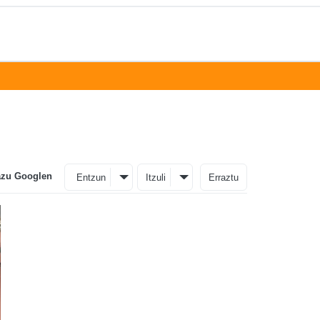
azu Googlen
Entzun
Itzuli
Erraztu