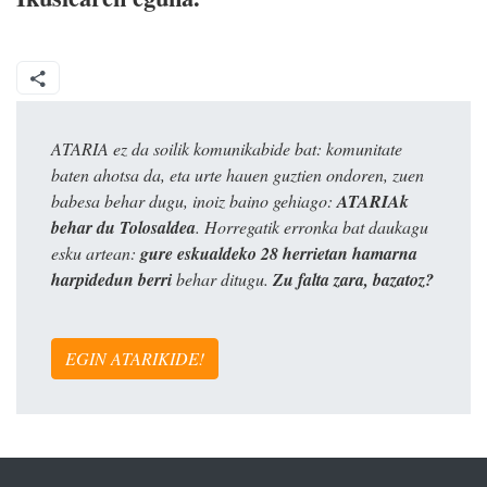
ATARIA ez da soilik komunikabide bat: komunitate
baten ahotsa da, eta urte hauen guztien ondoren, zuen
babesa behar dugu, inoiz baino gehiago:
ATARIAk
behar du Tolosaldea
. Horregatik erronka bat daukagu
esku artean:
gure eskualdeko 28 herrietan hamarna
harpidedun berri
behar ditugu.
Zu falta zara, bazatoz?
EGIN ATARIKIDE!