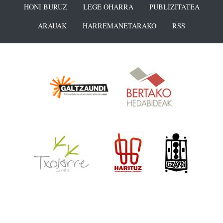
HONI BURUZ
LEGE OHARRA
PUBLIZITATEA
ARAUAK
HARREMANETARAKO
RSS