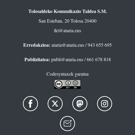
Tolosaldeko Komunikazio Taldea S.M.
San Esteban, 20 Tolosa 20400
tkt@ataria.eus
Erredakzioa:
ataria@ataria.eus
/ 943 655 695
Publizitatea:
publi@ataria.eus
/ 661 678 818
Codesyntaxek garatua