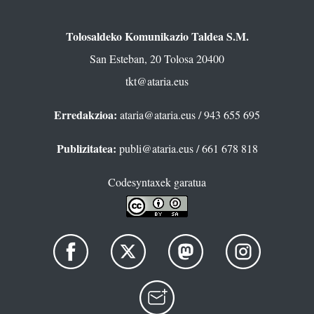
Tolosaldeko Komunikazio Taldea S.M.
San Esteban, 20 Tolosa 20400
tkt@ataria.eus
Erredakzioa:
ataria@ataria.eus
/ 943 655 695
Publizitatea:
publi@ataria.eus
/ 661 678 818
Codesyntaxek garatua