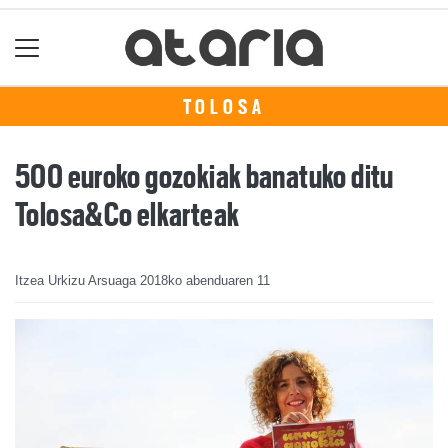
TOLOSA
500 euroko gozokiak banatuko ditu
Tolosa&Co elkarteak
Itzea Urkizu Arsuaga
2018ko abenduaren 11