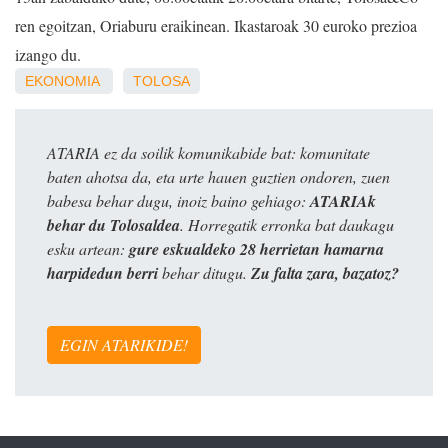
ren egoitzan, Oriaburu eraikinean. Ikastaroak 30 euroko prezioa
izango du.
EKONOMIA
TOLOSA
ATARIA ez da soilik komunikabide bat: komunitate
baten ahotsa da, eta urte hauen guztien ondoren, zuen
babesa behar dugu, inoiz baino gehiago:
ATARIAk
behar du Tolosaldea
. Horregatik erronka bat daukagu
esku artean:
gure eskualdeko 28 herrietan hamarna
harpidedun berri
behar ditugu.
Zu falta zara, bazatoz?
EGIN ATARIKIDE!