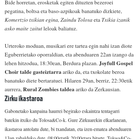
Bide horretan, erosketak egiten dituzten bezeroei
pegatina, boltsa eta baso-azpikoak banatuko dizkiete,
Komertzio txikian egina, Zaindu Tolosa
eta
Txikia izanik
asko maite zaitut
leloak baliatuz.
Urteroko moduan, musikari ere tartea egin nahi izan diote
Eguberrietako oporraldian, eta abenduaren 22an izango da
Joyfull Gospel
lehen hitzodua, 18:30ean, Berdura plazan.
Choir talde gasteiztarra
ariko da, eta txokolate beroa
banatuko diete bertaratuei. Hilaren 29an, berriz, 22:30etik
Rural Zombies taldea
aurrera,
ariko da Zerkausian.
Zirku ikastaroa
Gabonetako kanpaina haurrei begirako eskaintza tentagarri
batekin itxiko du Tolosa&Co-k. Gure Zirkuarekin elkarlanean,
ikastaroa antolatu dute, bi txandatan, eta izen-ematea abenduaren
13an zabalduko dute, 08:00etatik 20:00etara bitarte, Tolosa&Co-