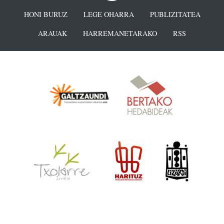
HONI BURUZ
LEGE OHARRA
PUBLIZITATEA
ARAUAK
HARREMANETARAKO
RSS