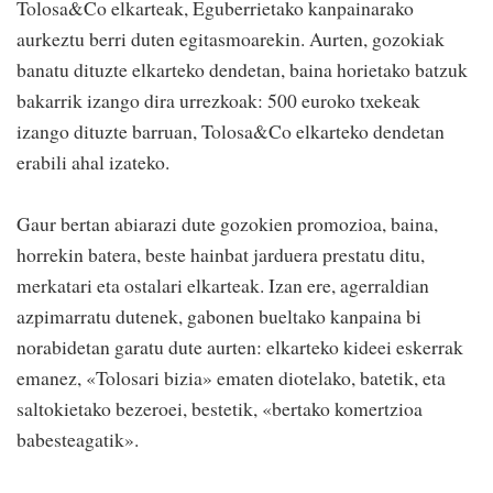
Tolosa&Co elkarteak, Eguberrietako kanpainarako
aurkeztu berri duten egitasmoarekin. Aurten, gozokiak
banatu dituzte elkarteko dendetan, baina horietako batzuk
bakarrik izango dira urrezkoak: 500 euroko txekeak
izango dituzte barruan, Tolosa&Co elkarteko dendetan
erabili ahal izateko.
Gaur bertan abiarazi dute gozokien promozioa, baina,
horrekin batera, beste hainbat jarduera prestatu ditu,
merkatari eta ostalari elkarteak. Izan ere, agerraldian
azpimarratu dutenek, gabonen bueltako kanpaina bi
norabidetan garatu dute aurten: elkarteko kideei eskerrak
emanez, «Tolosari bizia» ematen diotelako, batetik, eta
saltokietako bezeroei, bestetik, «bertako komertzioa
babesteagatik».