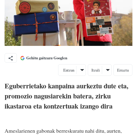
Gehitu gaitzazu Googlen
Entzun
Itzuli
Erraztu
Eguberrietako kanpaina aurkeztu dute eta,
promozio nagusiarekin batera, zirku
ikastaroa eta kontzertuak izango dira
Ameslarienen gabonak berreskuratu nahi ditu, aurten,