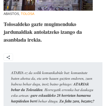
ABASTOS,
TOLOSA
Tolosaldeko gazte mugimenduko
jardunaldiak antolatzeko izango da
asanblada irekia.
ATARIA ez da soilik komunikabide bat: komunitate
baten ahotsa da, eta urte hauen guztien ondoren, zuen
babesa behar dugu, inoiz baino gehiago:
ATARIAk
behar du Tolosaldea
. Horregatik erronka bat daukagu
esku artean:
gure eskualdeko 28 herrietan hamarna
harpidedun berri
behar ditugu.
Zu falta zara, bazatoz?