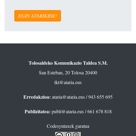
EGIN ATARIKIDE!
Tolosaldeko Komunikazio Taldea S.M.
San Esteban, 20 Tolosa 20400
tkt@ataria.eus
Erredakzioa:
ataria@ataria.eus
/ 943 655 695
Publizitatea:
publi@ataria.eus
/ 661 678 818
Codesyntaxek garatua