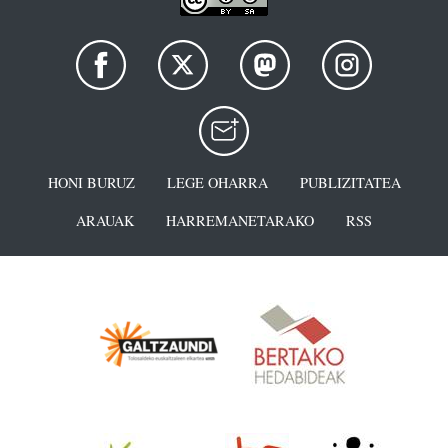
HONI BURUZ
LEGE OHARRA
PUBLIZITATEA
ARAUAK
HARREMANETARAKO
RSS