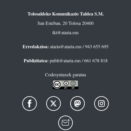
Tolosaldeko Komunikazio Taldea S.M.
San Esteban, 20 Tolosa 20400
tkt@ataria.eus
Erredakzioa:
ataria@ataria.eus
/ 943 655 695
Publizitatea:
publi@ataria.eus
/ 661 678 818
Codesyntaxek garatua