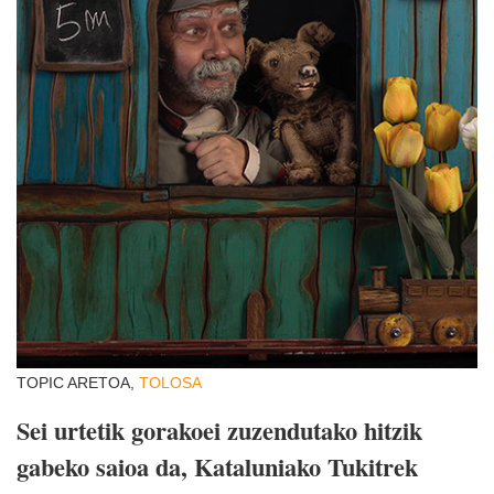
TOPIC ARETOA,
TOLOSA
Sei urtetik gorakoei zuzendutako hitzik
gabeko saioa da, Kataluniako Tukitrek