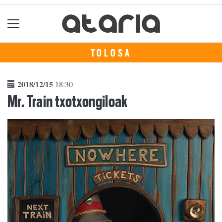
TOLOSA
2018/12/15
18:30
Mr. Train txotxongiloak