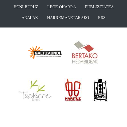
HONI BURUZ
LEGE OHARRA
PUBLIZITATEA
ARAUAK
HARREMANETARAKO
RSS