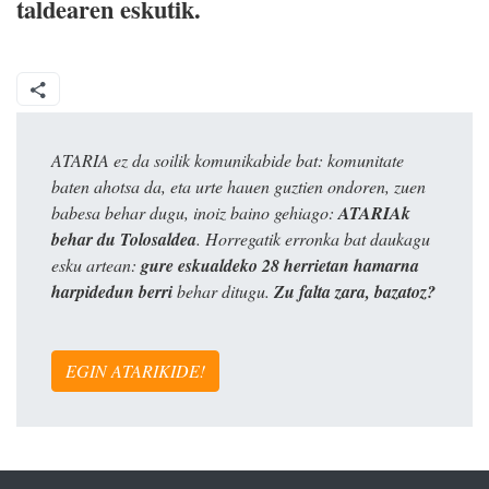
taldearen eskutik.
ATARIA ez da soilik komunikabide bat: komunitate
baten ahotsa da, eta urte hauen guztien ondoren, zuen
babesa behar dugu, inoiz baino gehiago:
ATARIAk
behar du Tolosaldea
. Horregatik erronka bat daukagu
esku artean:
gure eskualdeko 28 herrietan hamarna
harpidedun berri
behar ditugu.
Zu falta zara, bazatoz?
EGIN ATARIKIDE!